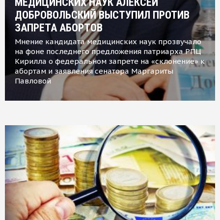
МЕДИЦИНСКИХ НАУК АЛЕКСЕЙ
ДОБРОВОЛЬСКИЙ ВЫСТУПИЛ ПРОТИВ
ЗАПРЕТА АБОРТОВ
Мнение кандидата медицинских наук прозвучало
на фоне последнего предложения патриарха РПЦ
Кирилла о федеральном запрете на «склонение» к
абортам и заявления сенатора Маргариты
Павловой