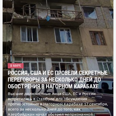
В МИРЕ
РОССИЯ, США И ЕС ПРОВЕЛИ СЕКРЕТНЫЕ
ПЕРЕГОВОРЫ ЗА НЕСКОЛЬКО ДНЕЙ ДО
ОБОСТРЕНИЯ В НАГОРНОМ КАРАБАХЕ
Высшие должностные лица США, ЕС и России
встретились в Стамбуле для обсуждения
противостояния в Нагорном Карабахе 17 сентября,
всего за несколько дней до того, как
Азербайджан начал обстрел непризнанной