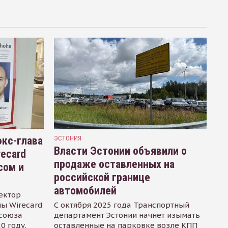
кс-глава
ЭСТОНИЯ
Власти Эстонии объявили о
recard
продаже оставленных на
сом и
российской границе
автомобилей
ектор
ы Wirecard
С октября 2025 года Транспортный
осоюза
департамент Эстонии начнет изымать
0 году.
оставленные на парковке возле КПП