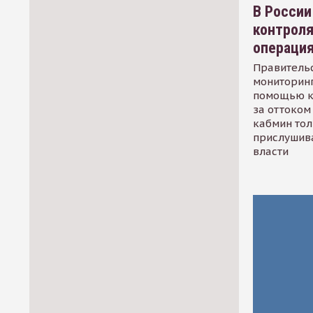
В России
контрол
операци
Правительс
мониторинг
помощью к
за оттоком 
кабмин тол
прислушив
власти