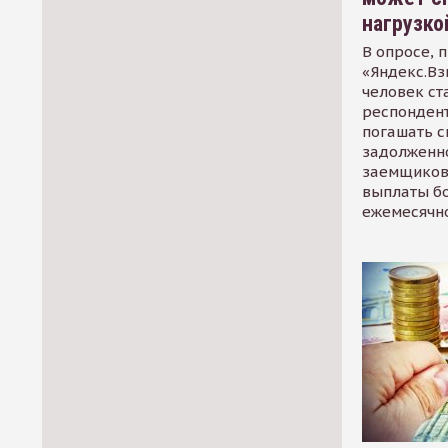
нагрузко
В опросе, 
«Яндекс.Вз
человек ст
респондент
погашать 
задолженно
заемщиков
выплаты б
ежемесячн