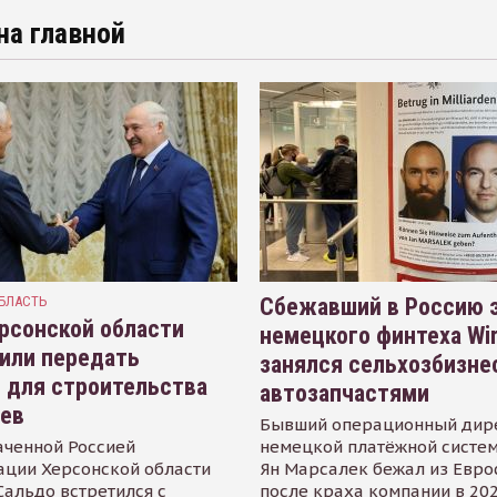
на главной
БЛАСТЬ
Сбежавший в Россию э
рсонской области
немецкого финтеха Wi
или передать
занялся сельхозбизне
 для строительства
автозапчастями
иев
Бывший операционный дир
аченной Россией
немецкой платёжной систем
ации Херсонской области
Ян Марсалек бежал из Евр
альдо встретился с
после краха компании в 202