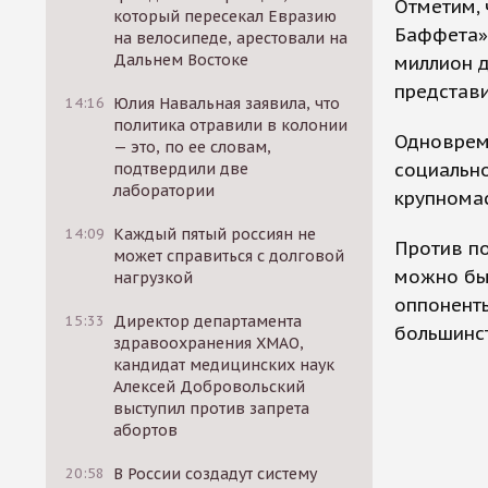
Отметим, 
который пересекал Евразию
Баффета»,
на велосипеде, арестовали на
Дальнем Востоке
миллион д
представи
14:16
Юлия Навальная заявила, что
политика отравили в колонии
Одноврем
— это, по ее словам,
социально
подтвердили две
лаборатории
крупнома
14:09
Каждый пятый россиян не
Против по
может справиться с долговой
можно бы
нагрузкой
оппонент
15:33
Директор департамента
большинст
здравоохранения ХМАО,
кандидат медицинских наук
Алексей Добровольский
выступил против запрета
абортов
20:58
В России создадут систему