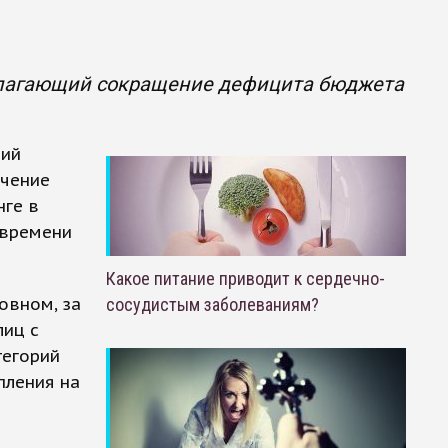
олагающий сокращение дефицита бюджета
щий
ечение
нге в
 времени
Какое питание приводит к сердечно-
овном, за
сосудистым заболеваниям?
лиц с
тегорий
пления на