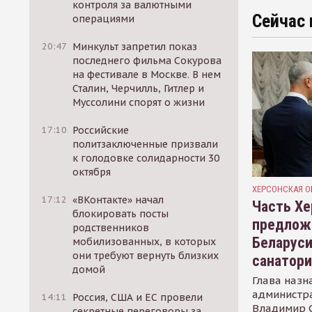
контроля за валютными
Сейчас 
операциями
20:47
Минкульт запретил показ
последнего фильма Сокурова
на фестивале в Москве. В нем
Сталин, Черчилль, Гитлер и
Муссолини спорят о жизни
17:10
Российские
политзаключенные призвали
к голодовке солидарности 30
октября
ХЕРСОНСКАЯ О
17:12
«ВКонтакте» начал
Часть Хе
блокировать посты
предлож
родственников
Беларуси
мобилизованных, в которых
они требуют вернуть близких
санатор
домой
Глава назн
администр
14:11
Россия, США и ЕС провели
Владимир С
секретные переговоры за