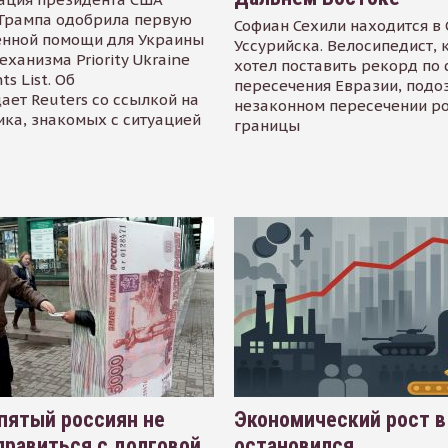
Трампа одобрила первую
Софиан Сехили находится в
енной помощи для Украины
Уссурийска. Велосипедист,
еханизма Priority Ukraine
хотел поставить рекорд по 
s List. Об
пересечения Евразии, подо
ает Reuters со ссылкой на
незаконном пересечении р
ика, знакомых с ситуацией
границы
пятый россиян не
Экономический рост в
равиться с долговой
остановился