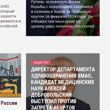
Путина, основатель Фонда
 СИЗО
борьбы с коррупцией, скончался
 который
в колонии в Харпе за Полярным
скорости
кругом 16 февраля 2024 года. Он
зревается в
отбывал там наказание по
оссийской
целому ряду политических статей
ОБЩЕСТВО
ДИРЕКТОР ДЕПАРТАМЕНТА
ЗДРАВООХРАНЕНИЯ ХМАО,
КАНДИДАТ МЕДИЦИНСКИХ
НАУК АЛЕКСЕЙ
ДОБРОВОЛЬСКИЙ
ВЫСТУПИЛ ПРОТИВ
 России
ЗАПРЕТА АБОРТОВ