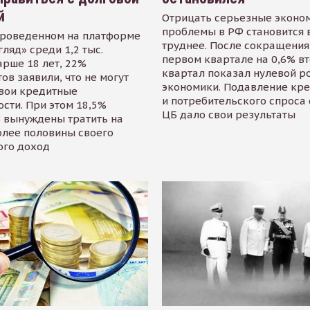
й
Отрицать серьезные эконо
проблемы в РФ становится 
проведенном на платформе
труднее. После сокращения
гляд» среди 1,2 тыс.
первом квартале на 0,6% в
арше 18 лет, 22%
квартал показал нулевой р
ов заявили, что не могут
экономики. Подавление кр
свои кредитные
и потребительского спроса
сти. При этом 18,5%
ЦБ дало свои результаты
 вынуждены тратить на
олее половины своего
ого доход