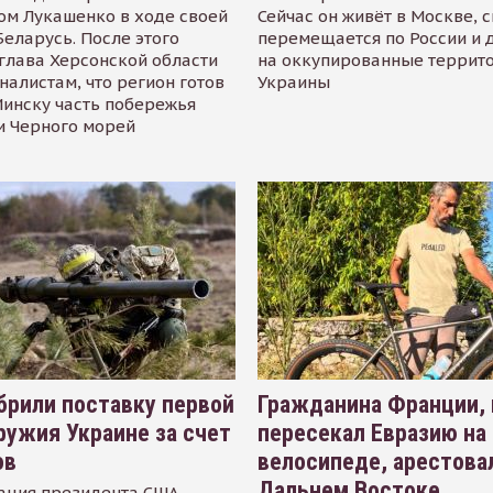
ом Лукашенко в ходе своей
Сейчас он живёт в Москве, 
Беларусь. После этого
перемещается по России и 
глава Херсонской области
на оккупированные террит
налистам, что регион готов
Украины
инску часть побережья
и Черного морей
рили поставку первой
Гражданина Франции,
ружия Украине за счет
пересекал Евразию на
ов
велосипеде, арестова
Дальнем Востоке
ация президента США