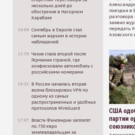
Александр
несколько дней до
поездки в 
обострения в Нагорном
разговора 
Карабахе
заявил жур
передать М
16:09
Сентябрь в Европе стал
Азовского 
самым жарким в истории
наблюдений
12:39
Чехия стала второй после
Германии страной, где
конфисковали автомобиль с
российскими номерами
18:32
В России началась вторая
волна блокировок VPN по
одному из самых
распространенных и удобных
протоколов WireGuard
США одоб
партии о
17:07
Власти Финляндии заплатят
союзник
по 750 евро
землевладельцам за
Администр