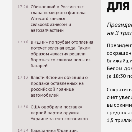
для
17:26
Сбежавший в Россию экс-
глава немецкого финтеха
Wirecard занялся
Президе
сельхозбизнесом и
автозапчастями
на 3 три
17:16
В «ДНР» по трубам отопления
Президен
потечет зеленая вода. Таким
сокращен
образом «власти» решили
бороться со сливом воды из
ближайших
батарей
Белом дом
(в 18:30 
17:13
Власти Эстонии объявили о
продаже оставленных на
Сократить
российской границе
автомобилей
счет увел
высокими 
14:30
США одобрили поставку
предполаг
первой партии оружия
Украине за счет союзников
1,5 трилл
14:24
Гражданина Франции,