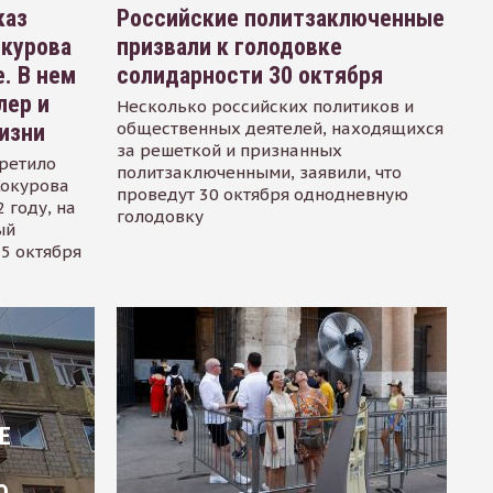
каз
Российские политзаключенные
окурова
призвали к голодовке
. В нем
солидарности 30 октября
лер и
Несколько российских политиков и
общественных деятелей, находящихся
изни
за решеткой и признанных
ретило
политзаключенными, заявили, что
Сокурова
проведут 30 октября однодневную
 году, на
голодовку
ый
15 октября
Е