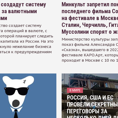
 создадут систему
Минкульт запретил по
я за валютными
последнего фильма С
ями
на фестивале в Москве
Сталин, Черчилль, Гит
тво создает систему
а операций в валюте, с
Муссолини спорят о ж
оторой планирует следить
Министерство культуры зап
капитала из России. На это
показ фильма Александра 
кнуло нежелание бизнеса
«Сказка», вышедшего в 2022
аться к предупреждениям
фестивале КАРО.Арт, котор
проходит в Москве с 10 по 
В МИРЕ
РОССИЯ, США И ЕС
ПРОВЕЛИ СЕКРЕТНЫ
ПЕРЕГОВОРЫ ЗА