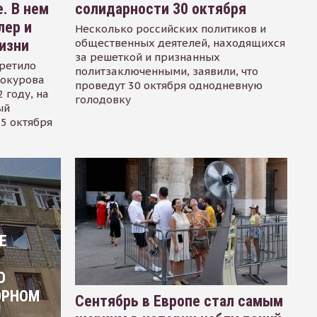
. В нем
солидарности 30 октября
лер и
Несколько российских политиков и
общественных деятелей, находящихся
изни
за решеткой и признанных
ретило
политзаключенными, заявили, что
Сокурова
проведут 30 октября однодневную
 году, на
голодовку
ый
15 октября
Е
О
ОРНОМ
Сентябрь в Европе стал самым