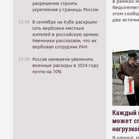
в рамках м
разрешение строить
Requirement
укрепления у границы России
этом сообщ
два источн
12:53
В сентябре на Кубе раскрыли
сеть вербовки местных
жителей в российскую армию.
Наемники рассказали, что их
вербовал сотрудник РАН
22:20
Россия намерена увеличить
военные расходы в 2024 году
почти на 70%
Каждый 
может сп
нагрузко
В опросе, 