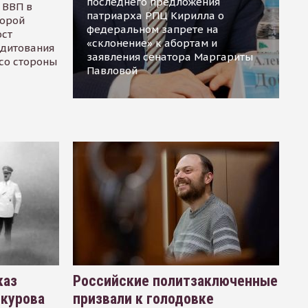
последнего предложения
 ВВП в
патриарха РПЦ Кирилла о
торой
федеральном запрете на
ост
«склонение» к абортам и
едитования
заявления сенатора Маргариты
 со стороны
Павловой
каз
Российские политзаключенные
окурова
призвали к голодовке