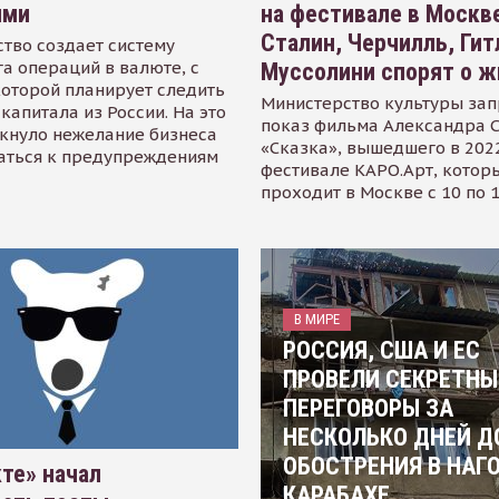
ями
на фестивале в Москве
Сталин, Черчилль, Гит
тво создает систему
а операций в валюте, с
Муссолини спорят о ж
оторой планирует следить
Министерство культуры зап
капитала из России. На это
показ фильма Александра 
кнуло нежелание бизнеса
«Сказка», вышедшего в 2022
аться к предупреждениям
фестивале КАРО.Арт, котор
проходит в Москве с 10 по 
В МИРЕ
РОССИЯ, США И ЕС
ПРОВЕЛИ СЕКРЕТНЫ
ПЕРЕГОВОРЫ ЗА
НЕСКОЛЬКО ДНЕЙ Д
ОБОСТРЕНИЯ В НАГ
те» начал
КАРАБАХЕ