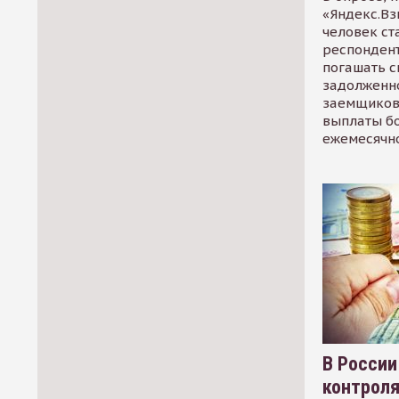
«Яндекс.Вз
человек ст
респондент
погашать 
задолженно
заемщиков
выплаты б
ежемесячн
В России
контрол