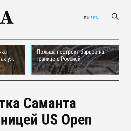
RU
/
EN
чка
Польша построит барьер на
так уж
границе с Россией
тка Саманта
ьницей US Open