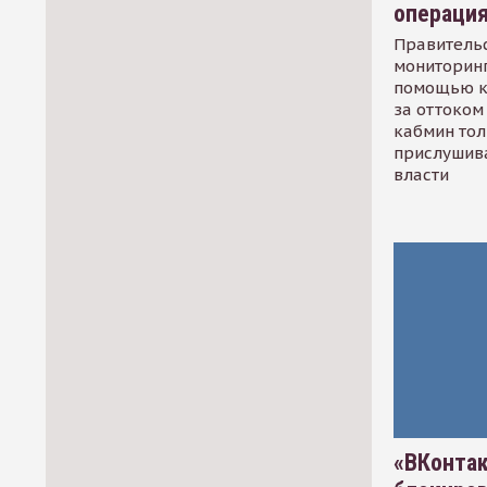
операци
Правительс
мониторинг
помощью к
за оттоком 
кабмин тол
прислушив
власти
«ВКонтак