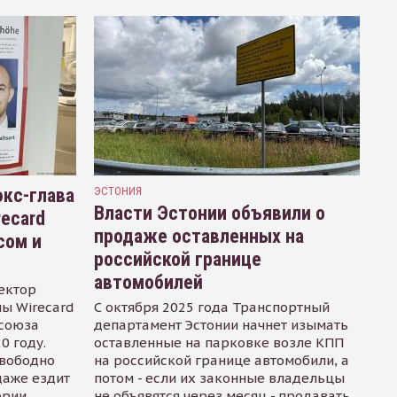
кс-глава
ЭСТОНИЯ
Власти Эстонии объявили о
recard
продаже оставленных на
сом и
российской границе
автомобилей
ектор
ы Wirecard
С октября 2025 года Транспортный
осоюза
департамент Эстонии начнет изымать
0 году.
оставленные на парковке возле КПП
свободно
на российской границе автомобили, а
даже ездит
потом - если их законные владельцы
ории
не объявятся через месяц - продавать.