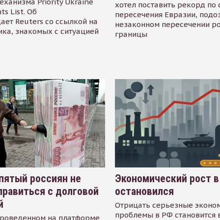
еханизма Priority Ukraine
хотел поставить рекорд по 
s List. Об
пересечения Евразии, подо
ает Reuters со ссылкой на
незаконном пересечении р
ика, знакомых с ситуацией
границы
пятый россиян не
Экономический рост в
равиться с долговой
остановился
й
Отрицать серьезные эконо
проблемы в РФ становится 
проведенном на платформе