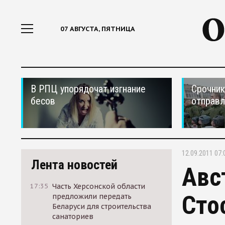
07 АВГУСТА, ПЯТНИЦА
В РПЦ упорядочат изгнание
Срочник
бесов
отправ
12.09.2011 07:
Лента новостей
Авс
17:35
Часть Херсонской области
Сто
предложили передать
Беларуси для строительства
санаториев