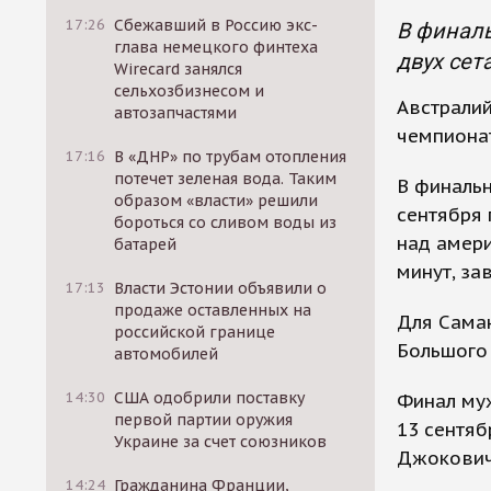
17:26
Сбежавший в Россию экс-
В финаль
глава немецкого финтеха
двух сет
Wirecard занялся
сельхозбизнесом и
Австралий
автозапчастями
чемпионат
17:16
В «ДНР» по трубам отопления
потечет зеленая вода. Таким
В финальн
образом «власти» решили
сентября 
бороться со сливом воды из
над амери
батарей
минут, за
17:13
Власти Эстонии объявили о
продаже оставленных на
Для Саман
российской границе
Большого
автомобилей
14:30
США одобрили поставку
Финал муж
первой партии оружия
13 сентяб
Украине за счет союзников
Джокович
14:24
Гражданина Франции,