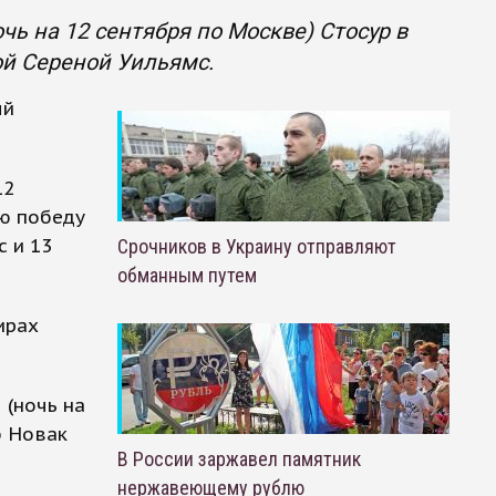
чь на 12 сентября по Москве) Стосур в
ой Сереной Уильямс.
ый
12
ую победу
с и 13
Срочников в Украину отправляют
обманным путем
ирах
 (ночь на
б Новак
В России заржавел памятник
нержавеющему рублю