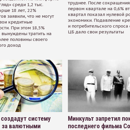
труднее. После сокращения
гляд» среди 1,2 тыс.
первом квартале на 0,6% в
арше 18 лет, 22%
квартал показал нулевой р
ов заявили, что не могут
экономики. Подавление кр
свои кредитные
и потребительского спроса
сти. При этом 18,5%
ЦБ дало свои результаты
 вынуждены тратить на
олее половины своего
ого доход
 создадут систему
Минкульт запретил по
я за валютными
последнего фильма С