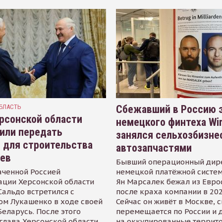
БЛАСТЬ
Сбежавший в Россию э
рсонской области
немецкого финтеха Wi
или передать
занялся сельхозбизне
 для строительства
автозапчастями
иев
Бывший операционный дир
аченной Россией
немецкой платёжной систем
ации Херсонской области
Ян Марсалек бежал из Евр
альдо встретился с
после краха компании в 202
ом Лукашенко в ходе своей
Сейчас он живёт в Москве, 
Беларусь. После этого
перемещается по России и 
глава Херсонской области
на оккупированные террит