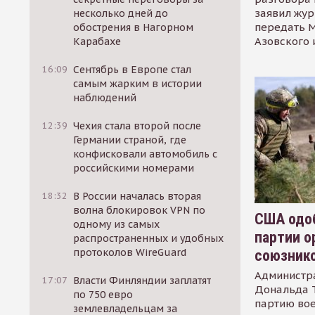
заявил жур
несколько дней до
передать М
обострения в Нагорном
Азовского 
Карабахе
16:09
Сентябрь в Европе стал
самым жарким в истории
наблюдений
12:39
Чехия стала второй после
Германии страной, где
конфисковали автомобиль с
российскими номерами
18:32
В России началась вторая
волна блокировок VPN по
США одоб
одному из самых
партии о
распространенных и удобных
протоколов WireGuard
союзник
Администр
17:07
Власти Финляндии заплатят
Дональда 
по 750 евро
партию во
землевладельцам за