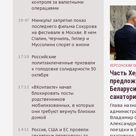
контроля за валютными
операциями
20:47
Минкульт запретил показ
последнего фильма Сокурова
на фестивале в Москве. В нем
Сталин, Черчилль, Гитлер и
Муссолини спорят о жизни
17:10
Российские
политзаключенные призвали
ХЕРСОНСКАЯ О
к голодовке солидарности 30
Часть Хе
октября
предлож
17:12
«ВКонтакте» начал
Беларуси
блокировать посты
санатор
родственников
Глава назн
мобилизованных, в которых
администр
они требуют вернуть близких
Владимир С
домой
Александр
поездки в 
14:11
Россия, США и ЕС провели
разговора 
секретные переговоры за