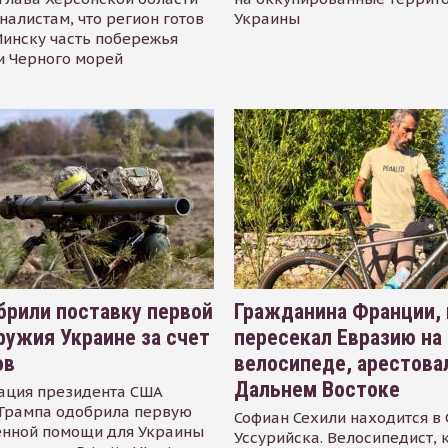
налистам, что регион готов
Украины
инску часть побережья
и Черного морей
рили поставку первой
Гражданина Франции,
ружия Украине за счет
пересекал Евразию на
ов
велосипеде, арестова
Дальнем Востоке
ация президента США
Трампа одобрила первую
Софиан Сехили находится в
енной помощи для Украины
Уссурийска. Велосипедист,