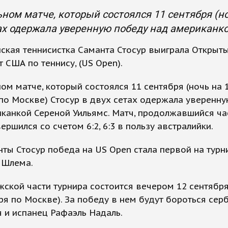
ном матче, который состоялся 11 сентября (но
ах одержала уверенную победу над американк
ская теннисистка Саманта Стосур выиграла Открыт
 США по теннису, (US Open).
ом матче, который состоялся 11 сентября (ночь на 
по Москве) Стосур в двух сетах одержала уверенн
канкой Сереной Уильямс. Матч, продолжавшийся ча
вершился со счетом 6:2, 6:3 в пользу австралийки.
ты Стосур победа на US Open стала первой на турн
 Шлема.
ской части турнира состоится вечером 12 сентября
ря по Москве). За победу в нем будут бороться сер
 и испанец Рафаэль Надаль.