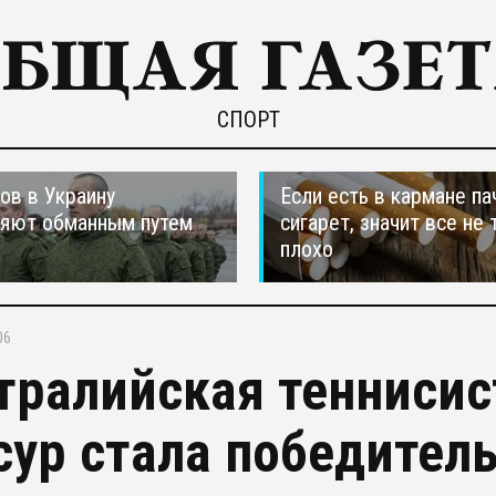
СПОРТ
ов в Украину
Если есть в кармане па
ляют обманным путем
сигарет, значит все не 
плохо
06
тралийская теннисис
сур стала победител