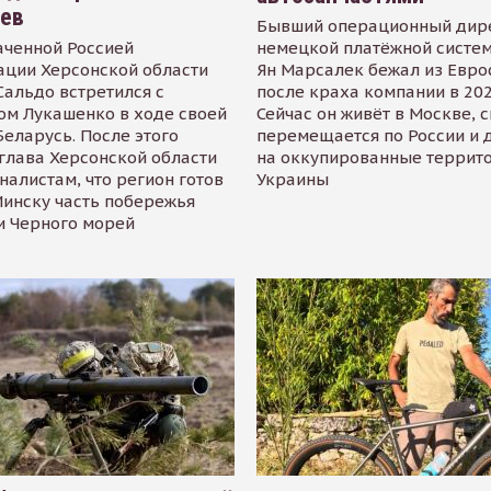
иев
Бывший операционный дир
аченной Россией
немецкой платёжной систем
ации Херсонской области
Ян Марсалек бежал из Евр
альдо встретился с
после краха компании в 202
ом Лукашенко в ходе своей
Сейчас он живёт в Москве, 
Беларусь. После этого
перемещается по России и 
глава Херсонской области
на оккупированные террит
налистам, что регион готов
Украины
инску часть побережья
и Черного морей