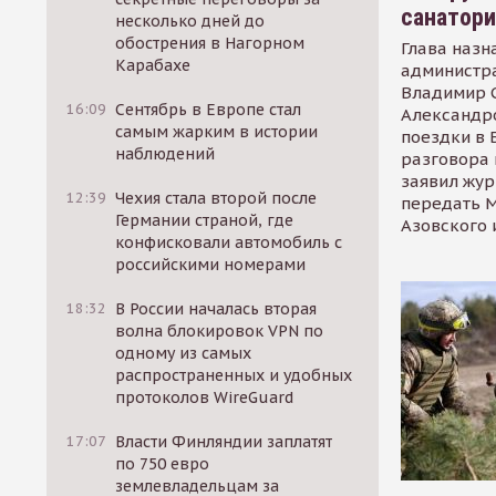
санатор
несколько дней до
обострения в Нагорном
Глава назн
Карабахе
администр
Владимир С
16:09
Сентябрь в Европе стал
Александр
самым жарким в истории
поездки в 
наблюдений
разговора 
заявил жур
12:39
Чехия стала второй после
передать М
Германии страной, где
Азовского 
конфисковали автомобиль с
российскими номерами
18:32
В России началась вторая
волна блокировок VPN по
одному из самых
распространенных и удобных
протоколов WireGuard
17:07
Власти Финляндии заплатят
по 750 евро
землевладельцам за