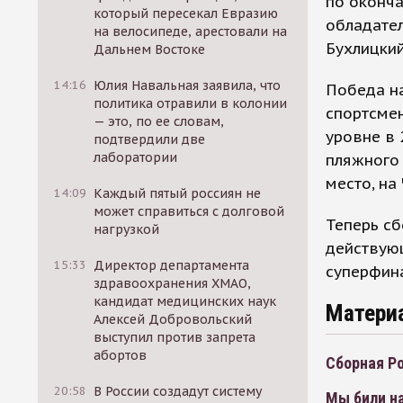
по оконча
который пересекал Евразию
обладател
на велосипеде, арестовали на
Бухлицкий
Дальнем Востоке
14:16
Юлия Навальная заявила, что
Победа на
политика отравили в колонии
спортсме
— это, по ее словам,
уровне в 
подтвердили две
лаборатории
пляжного
место, на
14:09
Каждый пятый россиян не
может справиться с долговой
Теперь сб
нагрузкой
действую
15:33
Директор департамента
суперфина
здравоохранения ХМАО,
кандидат медицинских наук
Матери
Алексей Добровольский
выступил против запрета
абортов
Сборная Р
20:58
В России создадут систему
Мы били н