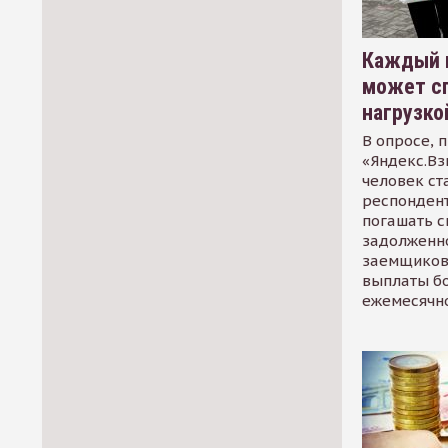
Каждый 
может сп
нагрузко
В опросе, 
«Яндекс.Вз
человек ст
респондент
погашать 
задолженно
заемщиков
выплаты б
ежемесячн