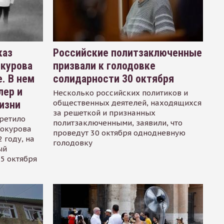
каз
Российские политзаключенные
окурова
призвали к голодовке
. В нем
солидарности 30 октября
лер и
Несколько российских политиков и
общественных деятелей, находящихся
изни
за решеткой и признанных
ретило
политзаключенными, заявили, что
Сокурова
проведут 30 октября однодневную
 году, на
голодовку
ый
15 октября