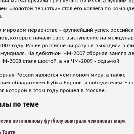
нии матча вручили приз «Золотой мяч», а лучшим в
ем «Золотой перчатки» стал его коллега по команд
.
 мировом первенстве - крупнейший успех российск
нов, которые начали свое выступление на междуна
2007 году. Ранее россияне ни разу не выходили в ф
 мундиаля. На дебютном ЧМ-2007 сборная заняла д
 ЧМ-2008 стала шестой, а на ЧМ-2009 - седьмой.
орная России является чемпионом мира, а также
щим обладателем Кубка Европы и победителем Евро
л которой в этом году прошел в Москве.
алы по теме
оссии по пляжному футболу выиграла чемпионат мира
а Таити