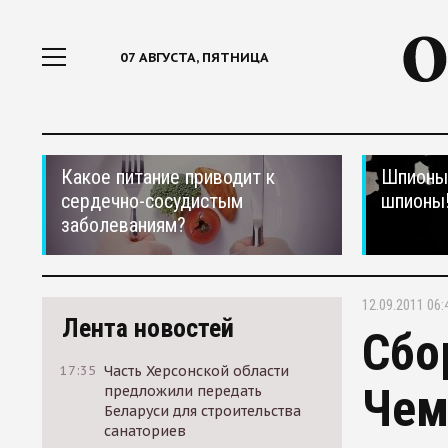
07 АВГУСТА, ПЯТНИЦА
Какое питание приводит к
Шпионы,
сердечно-сосудистым
шпионы
заболеваниям?
12.09.2011 06:
Лента новостей
Сбо
17:35
Часть Херсонской области
Чем
предложили передать
Беларуси для строительства
санаториев