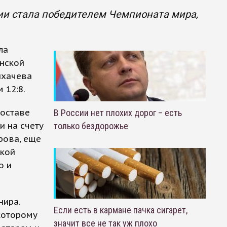
ии стала победителем Чемпионата мира,
ла
янской
ихачева
 12:8.
составе
В России нет плохих дорог – есть
и на счету
только бездорожье
рова, еще
ской
о и
нира.
Если есть в кармане пачка сигарет,
которому
значит все не так уж плохо