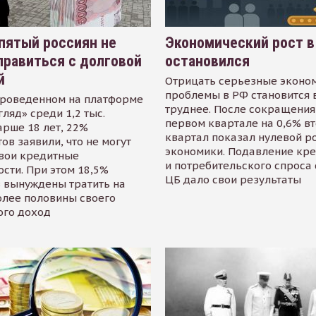
пятый россиян не
Экономический рост в
равиться с долговой
остановился
й
Отрицать серьезные эконо
проблемы в РФ становится 
проведенном на платформе
труднее. После сокращения
гляд» среди 1,2 тыс.
первом квартале на 0,6% в
арше 18 лет, 22%
квартал показал нулевой р
ов заявили, что не могут
экономики. Подавление кр
свои кредитные
и потребительского спроса
сти. При этом 18,5%
ЦБ дало свои результаты
 вынуждены тратить на
олее половины своего
ого доход