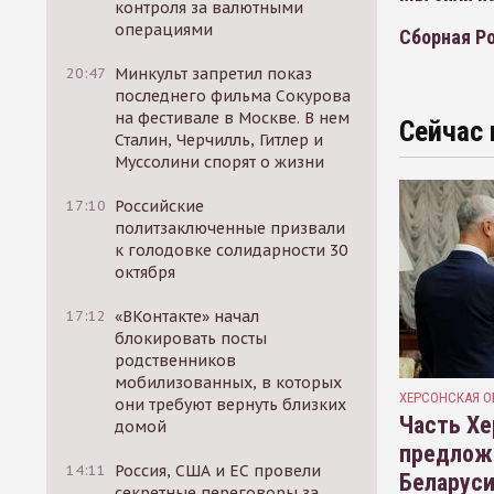
контроля за валютными
операциями
Сборная Р
20:47
Минкульт запретил показ
последнего фильма Сокурова
на фестивале в Москве. В нем
Сейчас 
Сталин, Черчилль, Гитлер и
Муссолини спорят о жизни
17:10
Российские
политзаключенные призвали
к голодовке солидарности 30
октября
17:12
«ВКонтакте» начал
блокировать посты
родственников
мобилизованных, в которых
ХЕРСОНСКАЯ О
они требуют вернуть близких
Часть Хе
домой
предлож
14:11
Россия, США и ЕС провели
Беларуси
секретные переговоры за