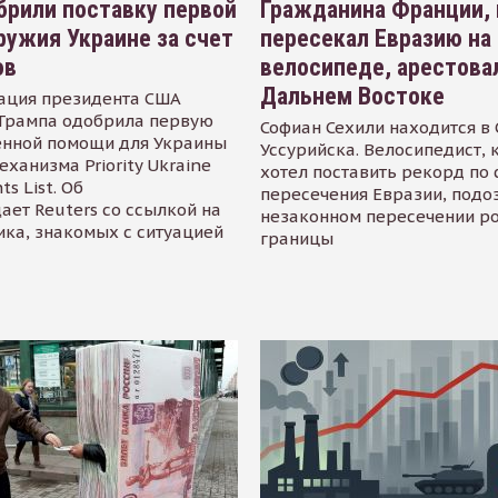
рили поставку первой
Гражданина Франции,
ружия Украине за счет
пересекал Евразию на
ов
велосипеде, арестова
Дальнем Востоке
ация президента США
Трампа одобрила первую
Софиан Сехили находится в
енной помощи для Украины
Уссурийска. Велосипедист,
еханизма Priority Ukraine
хотел поставить рекорд по 
s List. Об
пересечения Евразии, подо
ает Reuters со ссылкой на
незаконном пересечении р
ика, знакомых с ситуацией
границы