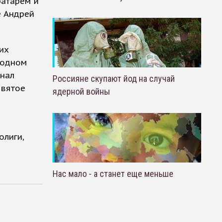
ратарем и
е Андрей
их
родном
инал
Россияне скупают йод на случай
евятое
ядерной войны
лиги,
Нас мало - а станет еще меньше