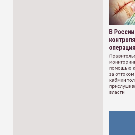
В России
контрол
операци
Правительс
мониторинг
помощью к
за оттоком 
кабмин тол
прислушив
власти