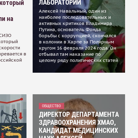
ЛАБОРАТОРИИ
 который
Алексей Навальный, один из
наиболее последовательных и
ли на
активных критиков Владимира
Путина, основатель Фонда
 СИЗО
борьбы с коррупцией, скончался
 который
в колонии в Харпе за Полярным
скорости
кругом 16 февраля 2024 года. Он
зревается в
отбывал там наказание по
оссийской
целому ряду политических статей
ОБЩЕСТВО
ДИРЕКТОР ДЕПАРТАМЕНТА
ЗДРАВООХРАНЕНИЯ ХМАО,
КАНДИДАТ МЕДИЦИНСКИХ