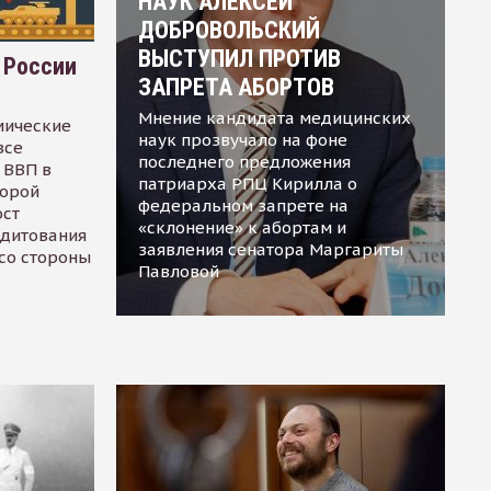
НАУК АЛЕКСЕЙ
ДОБРОВОЛЬСКИЙ
ВЫСТУПИЛ ПРОТИВ
 России
ЗАПРЕТА АБОРТОВ
Мнение кандидата медицинских
мические
наук прозвучало на фоне
все
последнего предложения
 ВВП в
патриарха РПЦ Кирилла о
торой
федеральном запрете на
ост
«склонение» к абортам и
едитования
заявления сенатора Маргариты
 со стороны
Павловой