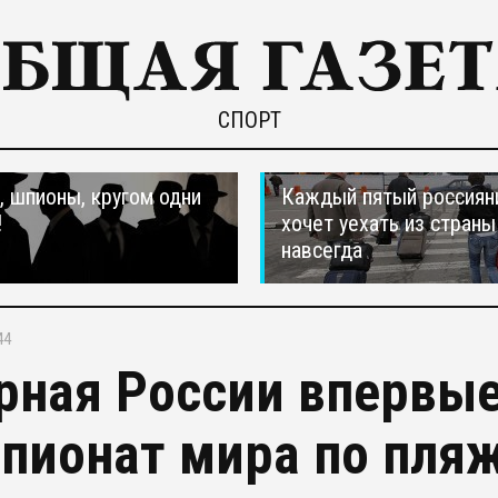
СПОРТ
 шпионы, кругом одни
Каждый пятый россиян
!
хочет уехать из страны
навсегда
44
рная России впервы
пионат мира по пля