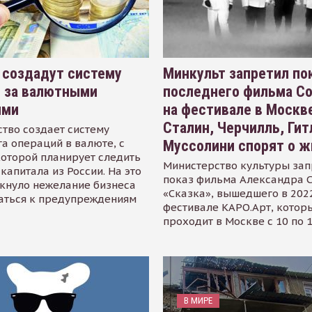
 создадут систему
Минкульт запретил по
я за валютными
последнего фильма С
ями
на фестивале в Москве
Сталин, Черчилль, Гит
тво создает систему
а операций в валюте, с
Муссолини спорят о ж
оторой планирует следить
Министерство культуры зап
капитала из России. На это
показ фильма Александра 
кнуло нежелание бизнеса
«Сказка», вышедшего в 2022
аться к предупреждениям
фестивале КАРО.Арт, котор
проходит в Москве с 10 по 
В МИРЕ