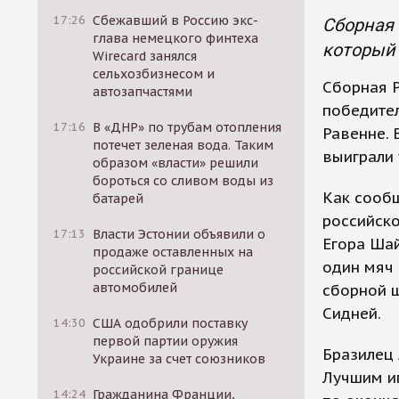
17:26
Сбежавший в Россию экс-
Сборная 
глава немецкого финтеха
который 
Wirecard занялся
сельхозбизнесом и
Сборная Р
автозапчастями
победител
17:16
В «ДНР» по трубам отопления
Равенне.
потечет зеленая вода. Таким
выиграли 
образом «власти» решили
бороться со сливом воды из
Как сообщ
батарей
российско
17:13
Власти Эстонии объявили о
Егора Шай
продаже оставленных на
один мяч 
российской границе
автомобилей
сборной ш
Сидней.
14:30
США одобрили поставку
первой партии оружия
Бразилец 
Украине за счет союзников
Лучшим иг
14:24
Гражданина Франции,