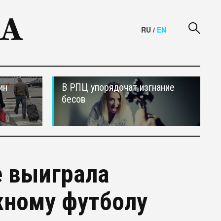
RU
/
EN
ин
В РПЦ упорядочат изгнание
бесов
е выиграла
жному футболу