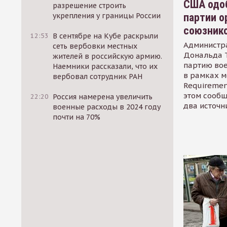
США одоб
разрешение строить
партии о
укрепления у границы России
союзник
12:53
В сентябре на Кубе раскрыли
Администр
сеть вербовки местных
Дональда 
жителей в российскую армию.
партию во
Наемники рассказали, что их
в рамках м
вербовал сотрудник РАН
Requirement
этом сообщ
22:20
Россия намерена увеличить
два источн
военные расходы в 2024 году
почти на 70%