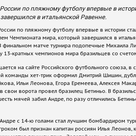
России по пляжному футболу впервые в истор
завершился в итальянской Равенне.
оссии по пляжному футболу впервые в истории ста
ем Чемпионата мира, который завершился в италь
 В финальном матче турнира подопечные Михаила Л
у 13-кратных чемпионов мира бразильцев со счетом
ается на сайте Российского футбольного союза, в 
й команды хет-трик оформил Дмитрий Шишин, дубл
кова, Ильи Леонова, Егора Еремеева, Алексея Мака
в свои ворота провел бразилец Бетиньо. В бразиль
есть мячей забил Андре, по разу отличились Бетинь
Андре с 14-ю голами стал лучшим бомбардиром тур
роком был признан капитан россиян Илья Леонов, 