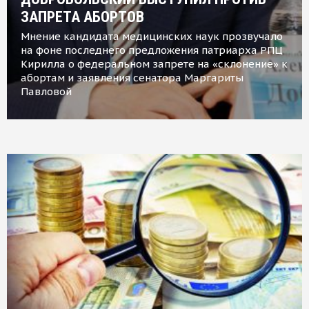
ЗАПРЕТА АБОРТОВ
Мнение кандидата медицинских наук прозвучало
на фоне последнего предложения патриарха РПЦ
Кирилла о федеральном запрете на «склонение» к
абортам и заявления сенатора Маргариты
Павловой