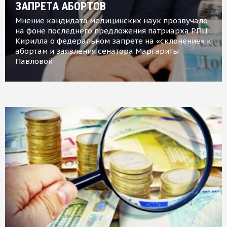
ЗАПРЕТА АБОРТОВ
Мнение кандидата медицинских наук прозвучало
на фоне последнего предложения патриарха РПЦ
Кирилла о федеральном запрете на «склонение» к
абортам и заявления сенатора Маргариты
Павловой