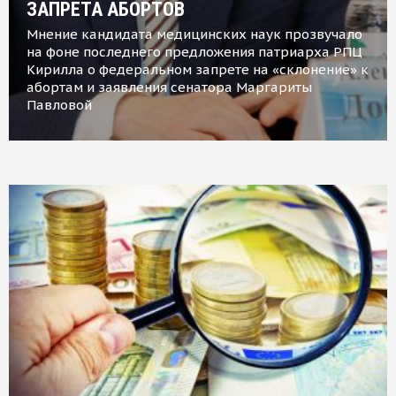
ЗАПРЕТА АБОРТОВ
Мнение кандидата медицинских наук прозвучало
на фоне последнего предложения патриарха РПЦ
Кирилла о федеральном запрете на «склонение» к
абортам и заявления сенатора Маргариты
Павловой