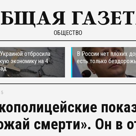
ОБЩЕСТВО
 Украиной отбросила
В России нет плохих до
кую экономику на 4
есть только бездорож
зад
15
кополицейские пока
ожай смерти». Он в 