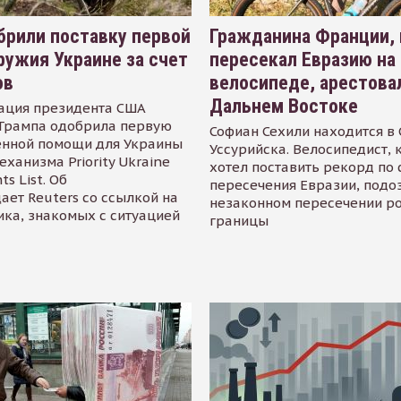
рили поставку первой
Гражданина Франции,
ружия Украине за счет
пересекал Евразию на
ов
велосипеде, арестова
Дальнем Востоке
ация президента США
Трампа одобрила первую
Софиан Сехили находится в
енной помощи для Украины
Уссурийска. Велосипедист,
еханизма Priority Ukraine
хотел поставить рекорд по 
s List. Об
пересечения Евразии, подо
ает Reuters со ссылкой на
незаконном пересечении р
ика, знакомых с ситуацией
границы