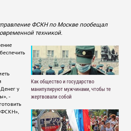
 управление ФСКН по Москве пообещал
современной техникой.
ление
беспечить
меть
м
Как общество и государство
 Денег у
манипулируют мужчинами, чтобы те
», -
жертвовали собой
готовить
 ФСКН»,