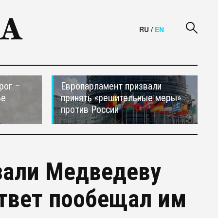
RU
/
EN
рог –
Европарламент призвали
ье
принять «решительные меры»
против России
зали Медведеву
ответ пообещал им