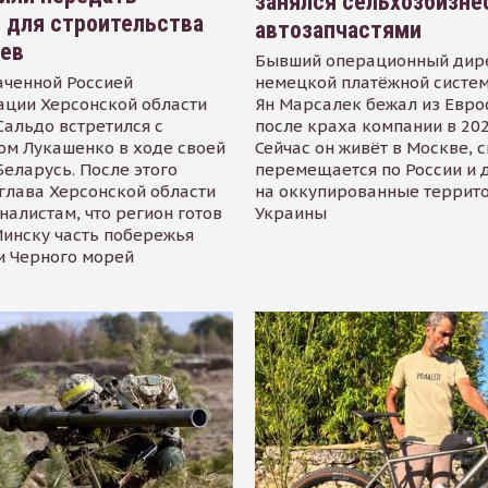
занялся сельхозбизне
 для строительства
автозапчастями
иев
Бывший операционный дир
аченной Россией
немецкой платёжной систем
ации Херсонской области
Ян Марсалек бежал из Евр
альдо встретился с
после краха компании в 202
ом Лукашенко в ходе своей
Сейчас он живёт в Москве, 
Беларусь. После этого
перемещается по России и 
глава Херсонской области
на оккупированные террит
налистам, что регион готов
Украины
инску часть побережья
и Черного морей