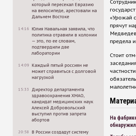
Сотрудник
который пересекал Евразию
государст
на велосипеде, арестовали на
Дальнем Востоке
«Урожай с
прячут на
14:16
Юлия Навальная заявила, что
Медведев,
политика отравили в колонии
предела и
— это, по ее словам,
подтвердили две
лаборатории
Стоит отм
заседания
14:09
Каждый пятый россиян не
частности
может справиться с долговой
нагрузкой
обязатель
малолетн
15:33
Директор департамента
здравоохранения ХМАО,
Матери
кандидат медицинских наук
Алексей Добровольский
выступил против запрета
На фабрик
абортов
обнаружил
20:58
В России создадут систему