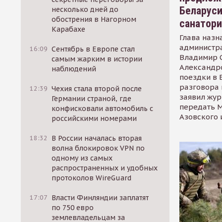
Беларуси
несколько дней до
обострения в Нагорном
санатор
Карабахе
Глава назн
администр
16:09
Сентябрь в Европе стал
Владимир С
самым жарким в истории
Александр
наблюдений
поездки в 
разговора 
12:39
Чехия стала второй после
заявил жур
Германии страной, где
передать М
конфисковали автомобиль с
Азовского 
российскими номерами
18:32
В России началась вторая
волна блокировок VPN по
одному из самых
распространенных и удобных
протоколов WireGuard
17:07
Власти Финляндии заплатят
по 750 евро
землевладельцам за