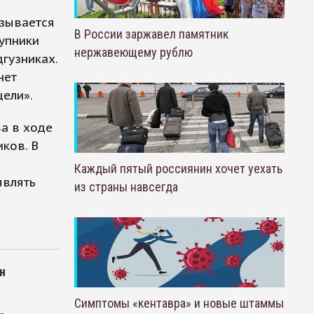
е
азывается
В России заржавел памятник
тупники
нержавеющему рублю
дгузниках.
нет
цели».
ва в ходе
ков. В
Каждый пятый россиянин хочет уехать
являть
из страны навсегда
н
Симптомы «кентавра» и новые штаммы