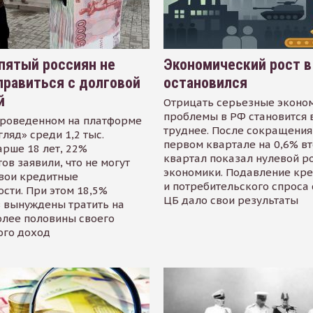
пятый россиян не
Экономический рост в
равиться с долговой
остановился
й
Отрицать серьезные эконо
проблемы в РФ становится 
проведенном на платформе
труднее. После сокращения
гляд» среди 1,2 тыс.
первом квартале на 0,6% в
арше 18 лет, 22%
квартал показал нулевой р
ов заявили, что не могут
экономики. Подавление кр
свои кредитные
и потребительского спроса
сти. При этом 18,5%
ЦБ дало свои результаты
 вынуждены тратить на
олее половины своего
ого доход