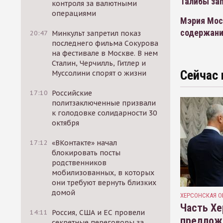
Талибы за
контроля за валютными
операциями
Мэрия Моск
содержани
20:47
Минкульт запретил показ
последнего фильма Сокурова
на фестивале в Москве. В нем
Сталин, Черчилль, Гитлер и
Сейчас 
Муссолини спорят о жизни
17:10
Российские
политзаключенные призвали
к голодовке солидарности 30
октября
17:12
«ВКонтакте» начал
блокировать посты
родственников
мобилизованных, в которых
они требуют вернуть близких
домой
ХЕРСОНСКАЯ О
Часть Хе
14:11
Россия, США и ЕС провели
предлож
секретные переговоры за