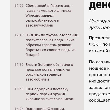
ден
17:26
Сбежавший в Россию экс-
глава немецкого финтеха
Wirecard занялся
Президен
сельхозбизнесом и
автозапчастями
дать нар
17:16
В «ДНР» по трубам отопления
Президен
потечет зеленая вода. Таким
ФСКН по 
образом «власти» решили
бороться со сливом воды из
их самой 
батарей
По слова
17:13
Власти Эстонии объявили о
мощное ко
продаже оставленных на
противост
российской границе
автомобилей
них доста
заявил он
14:30
США одобрили поставку
предложе
первой партии оружия
Украине за счет союзников
сообщает
14:24
Гражданина Франции,