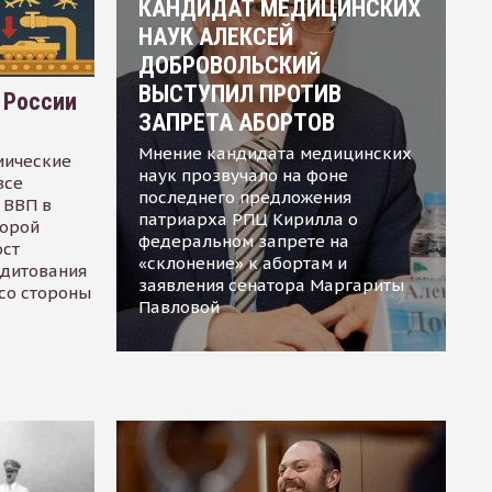
КАНДИДАТ МЕДИЦИНСКИХ
НАУК АЛЕКСЕЙ
ДОБРОВОЛЬСКИЙ
ВЫСТУПИЛ ПРОТИВ
 России
ЗАПРЕТА АБОРТОВ
Мнение кандидата медицинских
мические
наук прозвучало на фоне
все
последнего предложения
 ВВП в
патриарха РПЦ Кирилла о
торой
федеральном запрете на
ост
«склонение» к абортам и
едитования
заявления сенатора Маргариты
 со стороны
Павловой