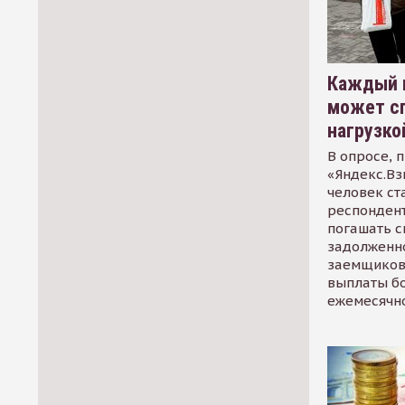
Каждый 
может сп
нагрузко
В опросе, 
«Яндекс.Вз
человек ст
респондент
погашать 
задолженно
заемщиков
выплаты б
ежемесячн