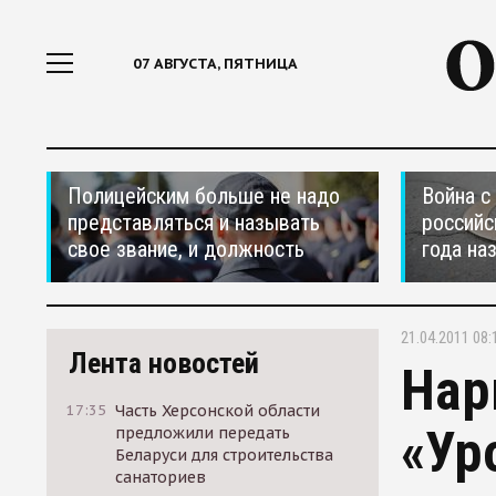
07 АВГУСТА, ПЯТНИЦА
Полицейским больше не надо
Война с
представляться и называть
российс
свое звание, и должность
года на
21.04.2011 08:
Лента новостей
Нар
17:35
Часть Херсонской области
«Ур
предложили передать
Беларуси для строительства
санаториев