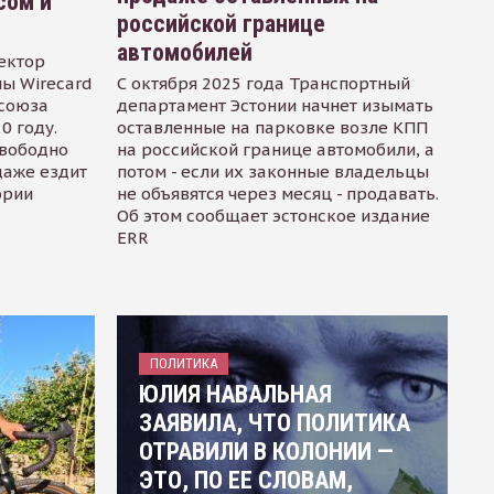
сом и
российской границе
автомобилей
ектор
ы Wirecard
С октября 2025 года Транспортный
осоюза
департамент Эстонии начнет изымать
0 году.
оставленные на парковке возле КПП
свободно
на российской границе автомобили, а
даже ездит
потом - если их законные владельцы
ории
не объявятся через месяц - продавать.
Об этом сообщает эстонское издание
ERR
ПОЛИТИКА
ЮЛИЯ НАВАЛЬНАЯ
ЗАЯВИЛА, ЧТО ПОЛИТИКА
ОТРАВИЛИ В КОЛОНИИ —
ЭТО, ПО ЕЕ СЛОВАМ,