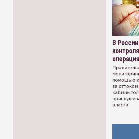
В России
контрол
операци
Правительс
мониторинг
помощью к
за оттоком 
кабмин тол
прислушив
власти