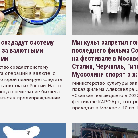
 создадут систему
Минкульт запретил по
я за валютными
последнего фильма С
ями
на фестивале в Москве
Сталин, Черчилль, Гит
тво создает систему
а операций в валюте, с
Муссолини спорят о ж
оторой планирует следить
Министерство культуры зап
капитала из России. На это
показ фильма Александра 
кнуло нежелание бизнеса
«Сказка», вышедшего в 2022
аться к предупреждениям
фестивале КАРО.Арт, котор
проходит в Москве с 10 по 