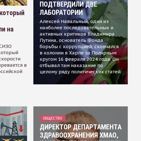
ПОДТВЕРДИЛИ ДВЕ
ЛАБОРАТОРИИ
 который
Алексей Навальный, один из
наиболее последовательных и
ли на
активных критиков Владимира
Путина, основатель Фонда
 СИЗО
борьбы с коррупцией, скончался
 который
в колонии в Харпе за Полярным
скорости
кругом 16 февраля 2024 года. Он
зревается в
отбывал там наказание по
оссийской
целому ряду политических статей
ОБЩЕСТВО
ДИРЕКТОР ДЕПАРТАМЕНТА
ЗДРАВООХРАНЕНИЯ ХМАО,