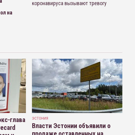
а
коронавируса вызывают тревогу
ол на
кс-глава
ЭСТОНИЯ
Власти Эстонии объявили о
recard
продаже оставленных на