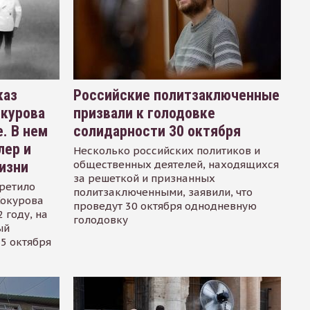
каз
Российские политзаключенные
окурова
призвали к голодовке
. В нем
солидарности 30 октября
лер и
Несколько российских политиков и
общественных деятелей, находящихся
изни
за решеткой и признанных
ретило
политзаключенными, заявили, что
Сокурова
проведут 30 октября однодневную
 году, на
голодовку
ый
15 октября