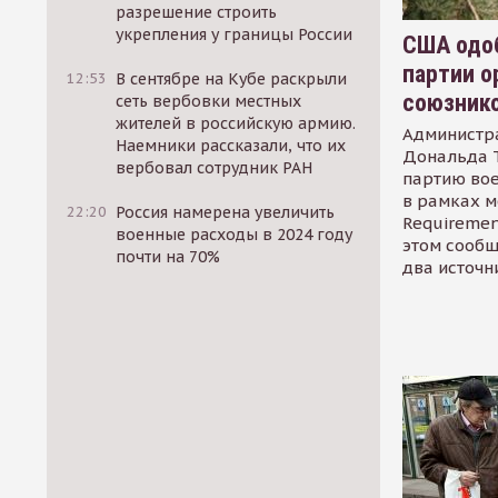
разрешение строить
укрепления у границы России
США одоб
партии о
12:53
В сентябре на Кубе раскрыли
союзник
сеть вербовки местных
жителей в российскую армию.
Администр
Наемники рассказали, что их
Дональда 
вербовал сотрудник РАН
партию во
в рамках м
22:20
Россия намерена увеличить
Requirement
военные расходы в 2024 году
этом сообщ
почти на 70%
два источн