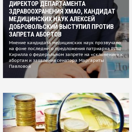
ДИРЕКТОР ДЕПАРТАМЕНТА
ЗДРАВООХРАНЕНИЯ ХМАО, КАНДИДАТ
МЕДИЦИНСКИХ НАУК АЛЕКСЕЙ
ДОБРОВОЛЬСКИЙ ВЫСТУПИЛ ПРОТИВ
ЗАПРЕТА АБОРТОВ
Мнение кандидата медицинских наук прозвучало
на фоне последнего предложения патриарха РПЦ
Кирилла о федеральном запрете на «склонение» к
абортам и заявления сенатора Маргариты
Павловой