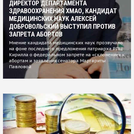
ДИРЕКТОР ДЕПАРТАМЕНТА
ЗДРАВООХРАНЕНИЯ ХМАО, КАНДИДАТ
МЕДИЦИНСКИХ НАУК АЛЕКСЕЙ
ДОБРОВОЛЬСКИЙ ВЫСТУПИЛ ПРОТИВ
ЗАПРЕТА АБОРТОВ
Мнение кандидата медицинских наук прозвучало
на фоне последнего предложения патриарха РПЦ
Кирилла о федеральном запрете на «склонение» к
абортам и заявления сенатора Маргариты
Павловой