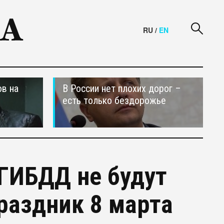
RU
/
EN
в на
В России нет плохих дорог –
есть только бездорожье
ГИБДД не будут
раздник 8 марта