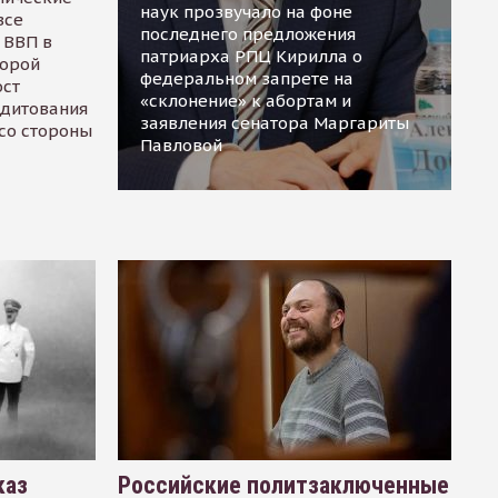
наук прозвучало на фоне
все
последнего предложения
 ВВП в
патриарха РПЦ Кирилла о
торой
федеральном запрете на
ост
«склонение» к абортам и
едитования
заявления сенатора Маргариты
 со стороны
Павловой
каз
Российские политзаключенные