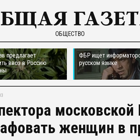
ОБЩЕСТВО
ав предлагает
ФБР ищет информаторо
ть ввоз в Россию
русском языке
аны
03
пектора московской 
афовать женщин в п