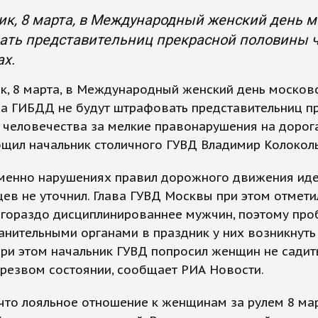
ик, 8 марта, в Международный женский день 
ать представительниц прекрасной половины ч
ах.
к, 8 марта, в Международный женский день москов
ра ГИБДД не будут штрафовать представительниц п
человечества за мелкие правонарушения на дорога
бщил начальник столичного ГУВД Владимир Колокол
менно нарушениях правил дорожного движения идет
ев не уточнил. Глава ГУВД Москвы при этом отметил
гораздо дисциплинированнее мужчин, поэтому про
нительными органами в праздник у них возникнуть
ри этом начальник ГУВД попросил женщин не садит
трезвом состоянии, сообщает РИА Новости.
что лояльное отношение к женщинам за рулем 8 ма