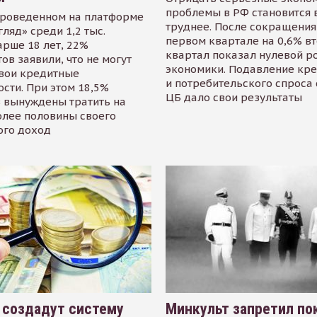
проблемы в РФ становится 
проведенном на платформе
труднее. После сокращения
гляд» среди 1,2 тыс.
первом квартале на 0,6% в
арше 18 лет, 22%
квартал показал нулевой р
ов заявили, что не могут
экономики. Подавление кр
свои кредитные
и потребительского спроса
сти. При этом 18,5%
ЦБ дало свои результаты
 вынуждены тратить на
олее половины своего
ого доход
 создадут систему
Минкульт запретил по