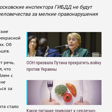
московские инспектора ГИБДД не будут
еловечества за мелкие правонарушения
ские
рекрасной
х. Об
ьцев.
 речь,
ООН призвала Путина прекратить войну
, что
против Украины
блем с
 не
ься за
рта стало
Какое питание приводит к сердечно-