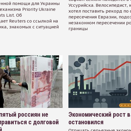
енной помощи для Украины
Уссурийска. Велосипедист,
еханизма Priority Ukraine
хотел поставить рекорд по 
s List. Об
пересечения Евразии, подо
ает Reuters со ссылкой на
незаконном пересечении р
ика, знакомых с ситуацией
границы
пятый россиян не
Экономический рост в
равиться с долговой
остановился
й
Отрицать серьезные эконо