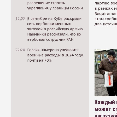
партию во
разрешение строить
в рамках м
укрепления у границы России
Requirement
этом сообщ
12:53
В сентябре на Кубе раскрыли
два источн
сеть вербовки местных
жителей в российскую армию.
Наемники рассказали, что их
вербовал сотрудник РАН
22:20
Россия намерена увеличить
военные расходы в 2024 году
почти на 70%
Каждый 
может сп
нагрузко