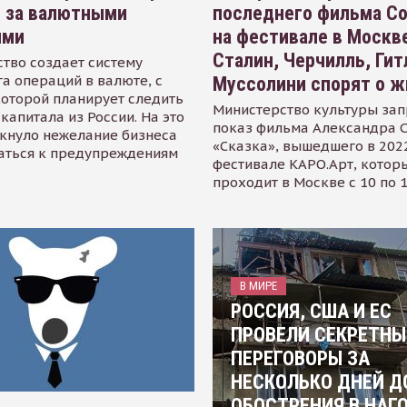
я за валютными
последнего фильма С
ями
на фестивале в Москве
Сталин, Черчилль, Гит
тво создает систему
а операций в валюте, с
Муссолини спорят о ж
оторой планирует следить
Министерство культуры зап
капитала из России. На это
показ фильма Александра 
кнуло нежелание бизнеса
«Сказка», вышедшего в 2022
аться к предупреждениям
фестивале КАРО.Арт, котор
проходит в Москве с 10 по 
В МИРЕ
РОССИЯ, США И ЕС
ПРОВЕЛИ СЕКРЕТНЫ
ПЕРЕГОВОРЫ ЗА
НЕСКОЛЬКО ДНЕЙ Д
ОБОСТРЕНИЯ В НАГ