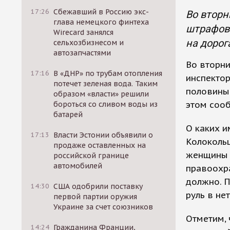
17:26
Сбежавший в Россию экс-
Во вторн
глава немецкого финтеха
штрафов
Wirecard занялся
на дорог
сельхозбизнесом и
автозапчастями
Во вторни
17:16
В «ДНР» по трубам отопления
инспекто
потечет зеленая вода. Таким
половины 
образом «власти» решили
этом соо
бороться со сливом воды из
батарей
О каких и
17:13
Власти Эстонии объявили о
Колокольц
продаже оставленных на
женщины 
российской границе
автомобилей
правоохра
должно. П
14:30
США одобрили поставку
руль в не
первой партии оружия
Украине за счет союзников
Отметим, 
14:24
Гражданина Франции,