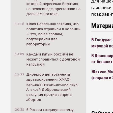
для нашей
который пересекал Евразию
гаишники 
на велосипеде, арестовали на
поздравит
Дальнем Востоке
14:16
Юлия Навальная заявила, что
Матери
политика отравили в колонии
— это, по ее словам,
подтвердили две
В Госдуме 
лаборатории
мировой во
14:09
Каждый пятый россиян не
В Краснояр
может справиться с долговой
от бывших
нагрузкой
Житель Мо
15:33
Директор департамента
февраля и 
здравоохранения ХМАО,
кандидат медицинских наук
Алексей Добровольский
выступил против запрета
абортов
20:58
В России создадут систему