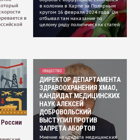
 который
в колонии в Харпе за Полярным
скорости
кругом 16 февраля 2024 года. Он
зревается в
отбывал там наказание по
оссийской
целому ряду политических статей
ОБЩЕСТВО
ДИРЕКТОР ДЕПАРТАМЕНТА
ЗДРАВООХРАНЕНИЯ ХМАО,
КАНДИДАТ МЕДИЦИНСКИХ
НАУК АЛЕКСЕЙ
ДОБРОВОЛЬСКИЙ
ВЫСТУПИЛ ПРОТИВ
 России
ЗАПРЕТА АБОРТОВ
Мнение кандидата медицинских
мические