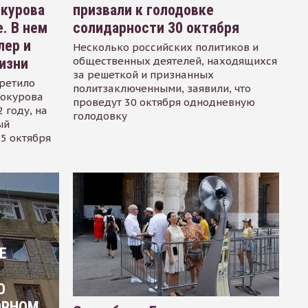
окурова
призвали к голодовке
. В нем
солидарности 30 октября
лер и
Несколько российских политиков и
общественных деятелей, находящихся
изни
за решеткой и признанных
ретило
политзаключенными, заявили, что
Сокурова
проведут 30 октября однодневную
 году, на
голодовку
ый
15 октября
Е
О
ОРНОМ