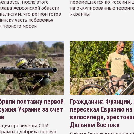
Беларусь. После этого
перемещается по России и 
глава Херсонской области
на оккупированные террит
налистам, что регион готов
Украины
инску часть побережья
и Черного морей
рили поставку первой
Гражданина Франции,
ружия Украине за счет
пересекал Евразию на
ов
велосипеде, арестова
Дальнем Востоке
ация президента США
Трампа одобрила первую
Софиан Сехили находится в