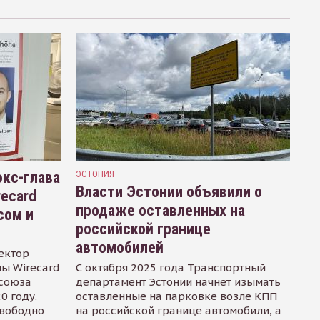
кс-глава
ЭСТОНИЯ
Власти Эстонии объявили о
recard
продаже оставленных на
сом и
российской границе
автомобилей
ектор
ы Wirecard
С октября 2025 года Транспортный
осоюза
департамент Эстонии начнет изымать
0 году.
оставленные на парковке возле КПП
свободно
на российской границе автомобили, а