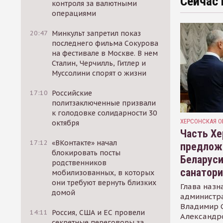
Сейчас 
контроля за валютными
операциями
20:47
Минкульт запретил показ
последнего фильма Сокурова
на фестивале в Москве. В нем
Сталин, Черчилль, Гитлер и
Муссолини спорят о жизни
17:10
Российские
политзаключенные призвали
к голодовке солидарности 30
ХЕРСОНСКАЯ О
октября
Часть Хе
17:12
«ВКонтакте» начал
предлож
блокировать посты
Беларуси
родственников
санатор
мобилизованных, в которых
они требуют вернуть близких
Глава назн
домой
администр
Владимир С
14:11
Россия, США и ЕС провели
Александр
секретные переговоры за