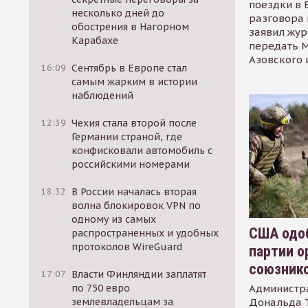
поездки в 
несколько дней до
разговора 
обострения в Нагорном
заявил жур
Карабахе
передать М
Азовского 
16:09
Сентябрь в Европе стал
самым жарким в истории
наблюдений
12:39
Чехия стала второй после
Германии страной, где
конфисковали автомобиль с
российскими номерами
18:32
В России началась вторая
волна блокировок VPN по
одному из самых
США одоб
распространенных и удобных
протоколов WireGuard
партии о
союзник
17:07
Власти Финляндии заплатят
Администр
по 750 евро
Дональда 
землевладельцам за