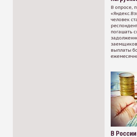
В опросе, 
«Яндекс.Вз
человек ст
респондент
погашать 
задолженно
заемщиков
выплаты б
ежемесячн
В России