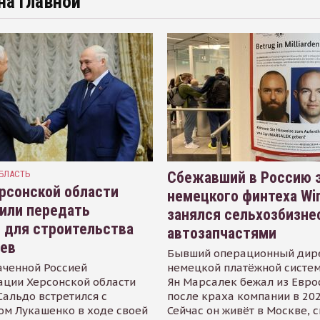
на главной
БЛАСТЬ
Сбежавший в Россию э
рсонской области
немецкого финтеха Wi
или передать
занялся сельхозбизне
 для строительства
автозапчастями
иев
Бывший операционный дир
аченной Россией
немецкой платёжной систем
ации Херсонской области
Ян Марсалек бежал из Евр
альдо встретился с
после краха компании в 202
ом Лукашенко в ходе своей
Сейчас он живёт в Москве, 