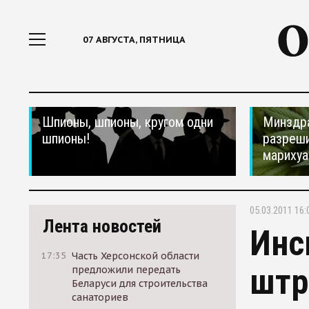
07 АВГУСТА, ПЯТНИЦА
Шпионы, шпионы, кругом одни
Минздр
шпионы!
разреши
мариху
05.03.2011 16:
Лента новостей
Инс
17:35
Часть Херсонской области
штр
предложили передать
Беларуси для строительства
санаториев