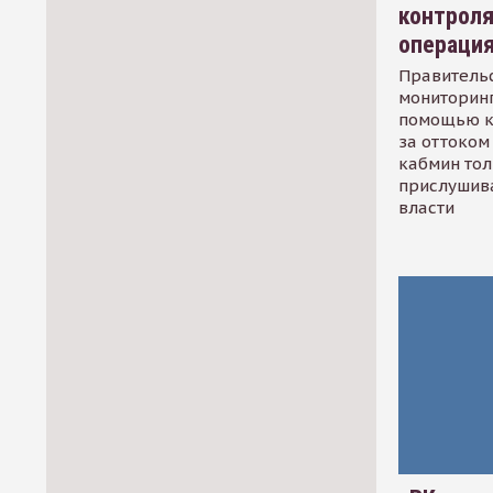
контрол
операци
Правительс
мониторинг
помощью к
за оттоком 
кабмин тол
прислушив
власти