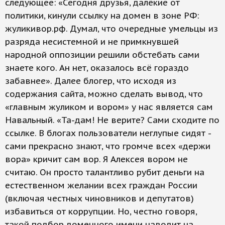
следующее: «Сегодня друзья, далёкие от
политики, кинули ссылку на домен в зоне РФ:
жуликивор.рф. Думал, что очередные умельцы из
разряда несистемной и не примкнувшей
народной оппозиции решили обстебать сами
знаете кого. Ан нет, оказалось всё гораздо
забавнее». Далее блогер, что исходя из
содержания сайта, можно сделать вывод, что
«главным жуликом и вором» у нас является сам
Навальный. «Та-дам! Не верите? Сами сходите по
ссылке. В блогах пользователи неглупые сидят -
сами прекрасно знают, что громче всех «держи
вора» кричит сам вор. Я Алексея вором не
считаю. Он просто талантливо рубит деньги на
естественном желании всех граждан России
(включая честных чиновников и депутатов)
избавиться от коррупции. Но, честно говоря,
такой подбор доменного имени наводит на