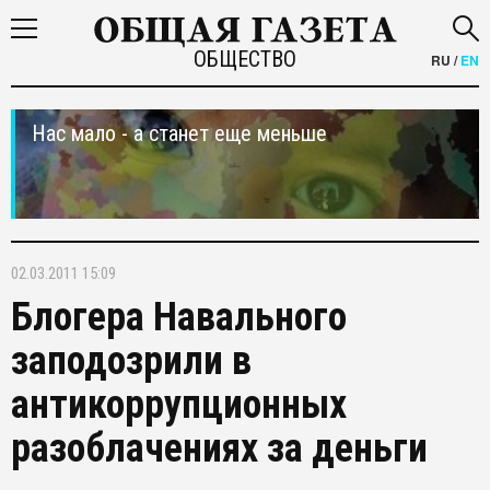
ОБЩЕСТВО
RU
/
EN
Нас мало - а станет еще меньше
02.03.2011 15:09
Блогера Навального
заподозрили в
антикоррупционных
разоблачениях за деньги