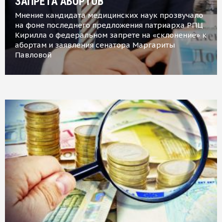
ЗАПРЕТА АБОРТОВ
Мнение кандидата медицинских наук прозвучало
на фоне последнего предложения патриарха РПЦ
Кирилла о федеральном запрете на «склонение» к
абортам и заявления сенатора Маргариты
Павловой