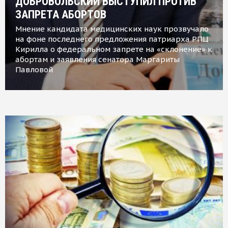
ДОБРОВОЛЬСКИЙ ВЫСТУПИЛ ПРОТИВ
ЗАПРЕТА АБОРТОВ
Мнение кандидата медицинских наук прозвучало
на фоне последнего предложения патриарха РПЦ
Кирилла о федеральном запрете на «склонение» к
абортам и заявления сенатора Маргариты
Павловой