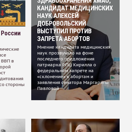
ЗДРАВООХРАНЕНИЯ ХМАО,
КАНДИДАТ МЕДИЦИНСКИХ
НАУК АЛЕКСЕЙ
ДОБРОВОЛЬСКИЙ
ВЫСТУПИЛ ПРОТИВ
 России
ЗАПРЕТА АБОРТОВ
Мнение кандидата медицинских
мические
наук прозвучало на фоне
все
последнего предложения
 ВВП в
патриарха РПЦ Кирилла о
торой
федеральном запрете на
ост
«склонение» к абортам и
едитования
заявления сенатора Маргариты
 со стороны
Павловой