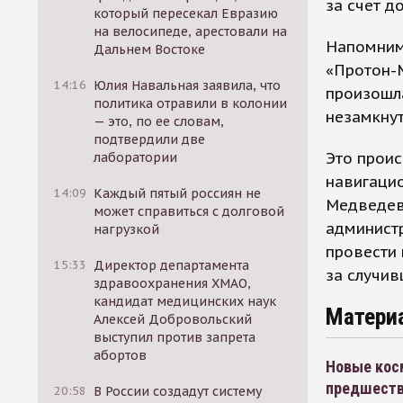
за счет д
который пересекал Евразию
на велосипеде, арестовали на
Напомним,
Дальнем Востоке
«Протон-
14:16
Юлия Навальная заявила, что
произошла
политика отравили в колонии
незамкнут
— это, по ее словам,
подтвердили две
Это прои
лаборатории
навигаци
14:09
Каждый пятый россиян не
Медведев 
может справиться с долговой
админист
нагрузкой
провести 
15:33
Директор департамента
за случив
здравоохранения ХМАО,
кандидат медицинских наук
Матери
Алексей Добровольский
выступил против запрета
абортов
Новые косм
предшеств
20:58
В России создадут систему