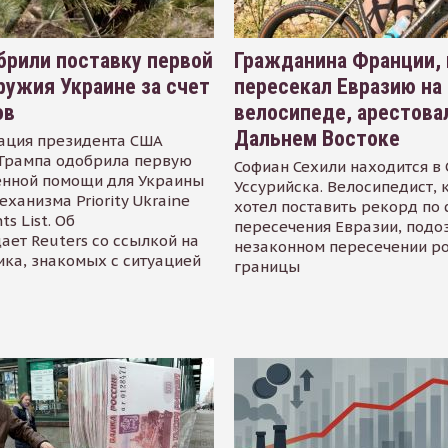
рили поставку первой
Гражданина Франции,
ружия Украине за счет
пересекал Евразию на
ов
велосипеде, арестова
Дальнем Востоке
ация президента США
Трампа одобрила первую
Софиан Сехили находится в
енной помощи для Украины
Уссурийска. Велосипедист,
еханизма Priority Ukraine
хотел поставить рекорд по 
s List. Об
пересечения Евразии, подо
ает Reuters со ссылкой на
незаконном пересечении р
ика, знакомых с ситуацией
границы