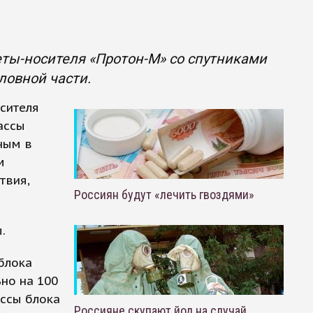
еты-носителя «Протон-М» со спутниками
овной части.
сителя
ассы
ным в
м
твия,
Россиян будут «лечить гвоздями»
.
блока
но на 100
ассы блока
Россияне скупают йод на случай