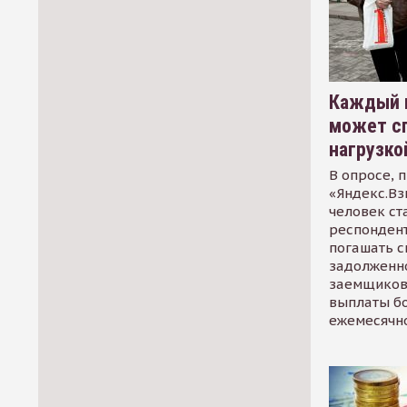
Каждый 
может сп
нагрузко
В опросе, 
«Яндекс.Вз
человек ст
респондент
погашать 
задолженно
заемщиков
выплаты б
ежемесячн