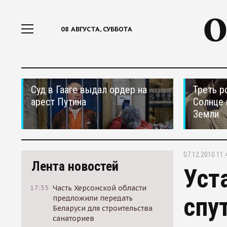
08 АВГУСТА, СУББОТА
Суд в Гааге выдал ордер на
Треть р
арест Путина
Солнце 
Земли
07.12.2010 11:
Лента новостей
Уст
17:35
Часть Херсонской области
спу
предложили передать
Беларуси для строительства
санаториев