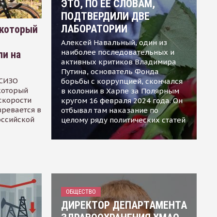
ЭТО, ПО ЕЕ СЛОВАМ,
ПОДТВЕРДИЛИ ДВЕ
ЛАБОРАТОРИИ
 который
Алексей Навальный, один из
наиболее последовательных и
ли на
активных критиков Владимира
Путина, основатель Фонда
 СИЗО
борьбы с коррупцией, скончался
 который
в колонии в Харпе за Полярным
скорости
кругом 16 февраля 2024 года. Он
зревается в
отбывал там наказание по
оссийской
целому ряду политических статей
ОБЩЕСТВО
ДИРЕКТОР ДЕПАРТАМЕНТА