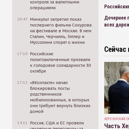
контроля за валютными
Российски
операциями
Дочернее 
20:47
Минкульт запретил показ
всех доро
последнего фильма Сокурова
на фестивале в Москве. В нем
Сталин, Черчилль, Гитлер и
Муссолини спорят о жизни
Сейчас 
17:10
Российские
политзаключенные призвали
к голодовке солидарности 30
октября
17:12
«ВКонтакте» начал
блокировать посты
родственников
мобилизованных, в которых
они требуют вернуть близких
домой
ХЕРСОНСКАЯ О
14:11
Россия, США и ЕС провели
Часть Хе
секретные переговоры за