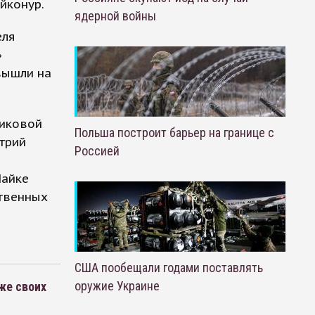
йконур.
ядерной войны
еля
»
вышли на
никовой
Польша построит барьер на границе с
трий
Россией
Чайке
ственных
США пообещали годами поставлять
оружие Украине
же своих