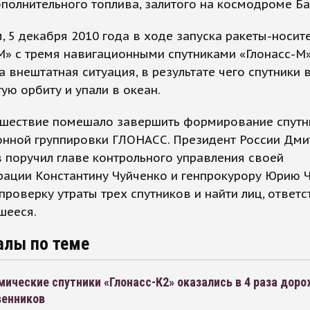
ополнительного топлива, залитого на космодроме Ба
 5 декабря 2010 года в ходе запуска ракеты-носит
М» с тремя навигационными спутниками «Глонасс-М
 внештатная ситуация, в результате чего спутники 
ую орбиту и упали в океан.
сшествие помешало завершить формирование спут
онной группировки ГЛОНАСС. Президент России Дми
поручил главе контрольного управления своей
рации Константину Чуйченко и генпрокурору Юрию 
проверку утраты трех спутников и найти лиц, ответ
шееся.
алы по теме
ические спутники «Глонасс-К2» оказались в 4 раза доро
енников