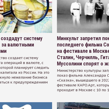
 создадут систему
Минкульт запретил по
я за валютными
последнего фильма С
ями
на фестивале в Москве
Сталин, Черчилль, Гит
тво создает систему
а операций в валюте, с
Муссолини спорят о ж
оторой планирует следить
Министерство культуры зап
капитала из России. На это
показ фильма Александра 
кнуло нежелание бизнеса
«Сказка», вышедшего в 2022
аться к предупреждениям
фестивале КАРО.Арт, котор
проходит в Москве с 10 по 