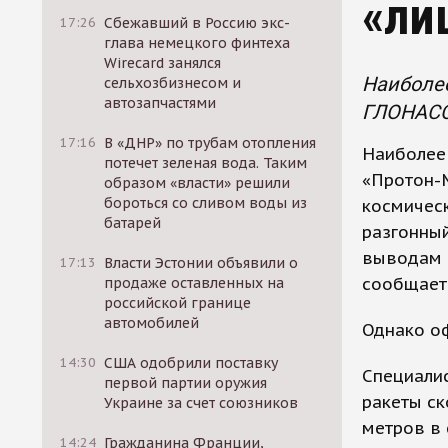
«ли
17:26
Сбежавший в Россию экс-
глава немецкого финтеха
Wirecard занялся
Наиболее
сельхозбизнесом и
автозапчастями
ГЛОНАСС
17:16
В «ДНР» по трубам отопления
Наиболее 
потечет зеленая вода. Таким
«Протон-
образом «власти» решили
бороться со сливом воды из
космическ
батарей
разгонный
выводам 
17:13
Власти Эстонии объявили о
сообщает
продаже оставленных на
российской границе
автомобилей
Однако о
14:30
США одобрили поставку
Специалис
первой партии оружия
ракеты ск
Украине за счет союзников
метров в 
14:24
Гражданина Франции,