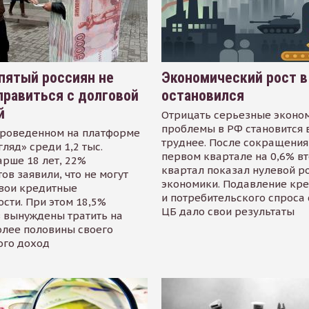
пятый россиян не
Экономический рост в
равиться с долговой
остановился
й
Отрицать серьезные эконо
проблемы в РФ становится 
проведенном на платформе
труднее. После сокращения
гляд» среди 1,2 тыс.
первом квартале на 0,6% в
арше 18 лет, 22%
квартал показал нулевой р
ов заявили, что не могут
экономики. Подавление кр
свои кредитные
и потребительского спроса
сти. При этом 18,5%
ЦБ дало свои результаты
 вынуждены тратить на
олее половины своего
ого доход