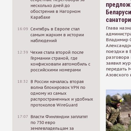
предлож
несколько дней до
Беларуси
обострения в Нагорном
Карабахе
санатор
Глава назн
16:09
Сентябрь в Европе стал
администр
самым жарким в истории
Владимир С
наблюдений
Александр
поездки в 
12:39
Чехия стала второй после
разговора 
Германии страной, где
заявил жур
конфисковали автомобиль с
передать М
российскими номерами
Азовского 
18:32
В России началась вторая
волна блокировок VPN по
одному из самых
распространенных и удобных
протоколов WireGuard
17:07
Власти Финляндии заплатят
по 750 евро
землевладельцам за