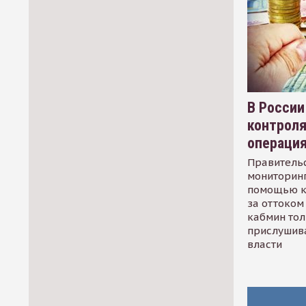
В России
контрол
операци
Правительс
мониторинг
помощью к
за оттоком 
кабмин тол
прислушив
власти