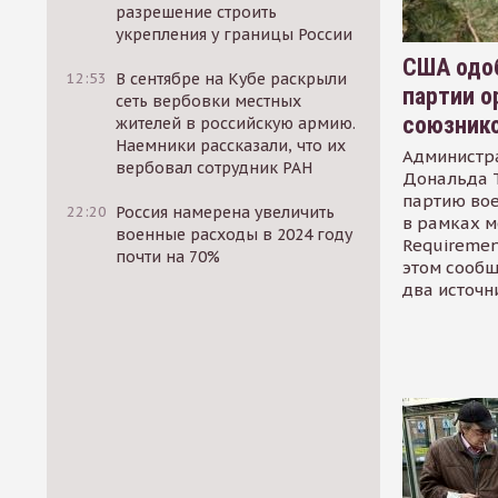
разрешение строить
укрепления у границы России
США одоб
12:53
В сентябре на Кубе раскрыли
партии о
сеть вербовки местных
союзник
жителей в российскую армию.
Наемники рассказали, что их
Администр
вербовал сотрудник РАН
Дональда 
партию во
22:20
Россия намерена увеличить
в рамках м
военные расходы в 2024 году
Requirement
почти на 70%
этом сообщ
два источн