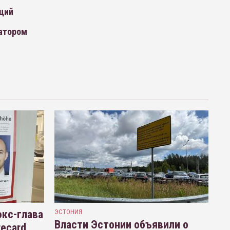
ций
атором
кс-глава
ЭСТОНИЯ
Власти Эстонии объявили о
recard