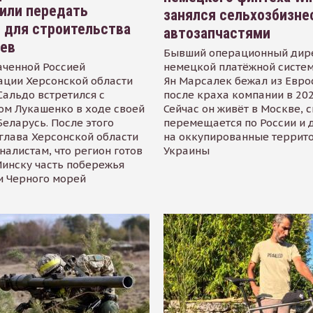
или передать
занялся сельхозбизне
 для строительства
автозапчастями
иев
Бывший операционный дир
аченной Россией
немецкой платёжной систем
ации Херсонской области
Ян Марсалек бежал из Евр
альдо встретился с
после краха компании в 202
ом Лукашенко в ходе своей
Сейчас он живёт в Москве, 
Беларусь. После этого
перемещается по России и 
глава Херсонской области
на оккупированные террит
налистам, что регион готов
Украины
инску часть побережья
и Черного морей