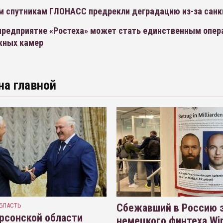
м спутникам ГЛОНАСС предрекли деградацию из-за санк
предприятие «Ростеха» может стать единственным опер
жных камер
на главной
БЛАСТЬ
Сбежавший в Россию э
рсонской области
немецкого финтеха Wi