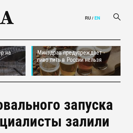
RU
/
EN
р на
Минздрав предупреждает -
пиво пить в России нельзя
овального запуска
ециалисты залили