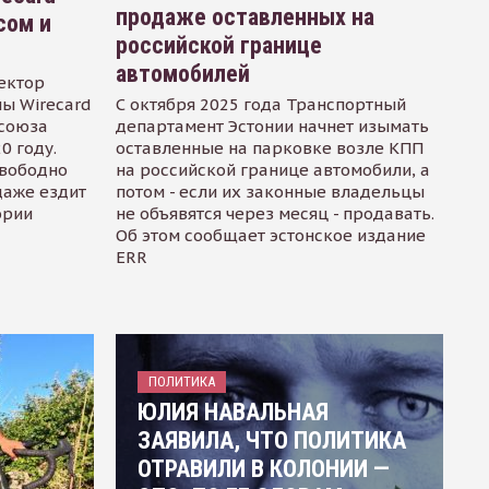
продаже оставленных на
сом и
российской границе
автомобилей
ектор
ы Wirecard
С октября 2025 года Транспортный
осоюза
департамент Эстонии начнет изымать
0 году.
оставленные на парковке возле КПП
свободно
на российской границе автомобили, а
даже ездит
потом - если их законные владельцы
ории
не объявятся через месяц - продавать.
Об этом сообщает эстонское издание
ERR
ПОЛИТИКА
ЮЛИЯ НАВАЛЬНАЯ
ЗАЯВИЛА, ЧТО ПОЛИТИКА
ОТРАВИЛИ В КОЛОНИИ —