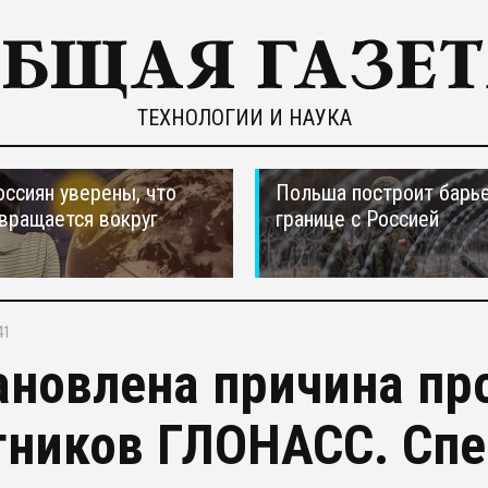
ТЕХНОЛОГИИ И НАУКА
оссиян уверены, что
Польша построит барье
вращается вокруг
границе с Россией
41
ановлена причина пр
тников ГЛОНАСС. Сп