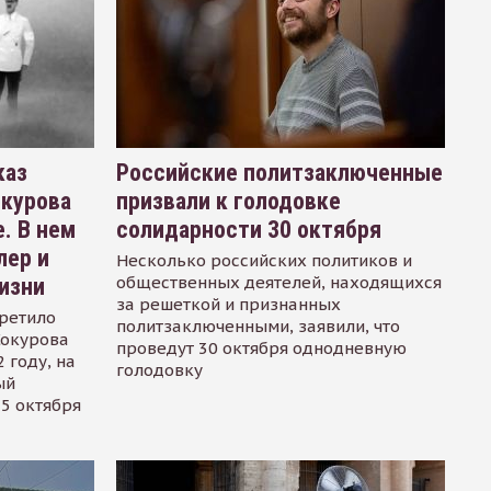
каз
Российские политзаключенные
окурова
призвали к голодовке
. В нем
солидарности 30 октября
лер и
Несколько российских политиков и
общественных деятелей, находящихся
изни
за решеткой и признанных
ретило
политзаключенными, заявили, что
Сокурова
проведут 30 октября однодневную
 году, на
голодовку
ый
15 октября