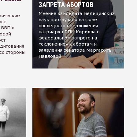
ЗАПРЕТА АБОРТОВ
Мнение кандидата медицинских
мические
наук прозвучало на фоне
все
последнего предложения
 ВВП в
патриарха РПЦ Кирилла о
торой
федеральном запрете на
ост
«склонение» к абортам и
едитования
заявления сенатора Маргариты
 со стороны
Павловой