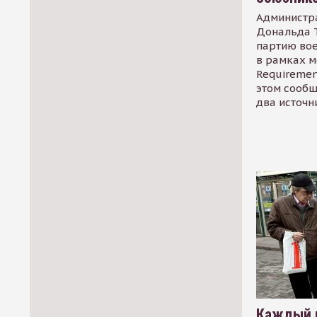
Администр
Дональда 
партию во
в рамках м
Requirement
этом сообщ
два источн
Каждый 