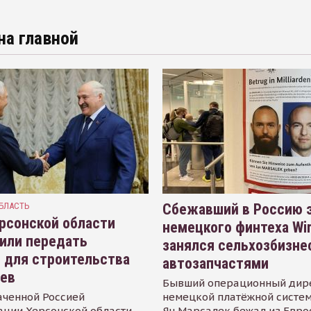
на главной
БЛАСТЬ
Сбежавший в Россию э
рсонской области
немецкого финтеха Wi
или передать
занялся сельхозбизне
 для строительства
автозапчастями
иев
Бывший операционный дир
аченной Россией
немецкой платёжной систем
ации Херсонской области
Ян Марсалек бежал из Евр