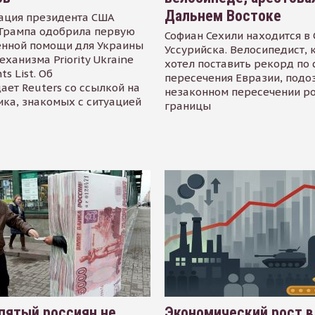
Дальнем Востоке
ация президента США
Трампа одобрила первую
Софиан Сехили находится в
енной помощи для Украины
Уссурийска. Велосипедист,
еханизма Priority Ukraine
хотел поставить рекорд по 
s List. Об
пересечения Евразии, подо
ает Reuters со ссылкой на
незаконном пересечении р
ика, знакомых с ситуацией
границы
пятый россиян не
Экономический рост в