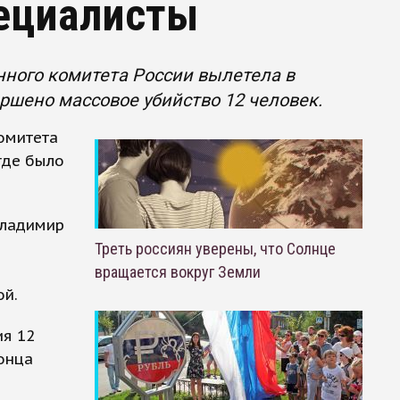
пециалисты
нного комитета России вылетела в
ершено массовое убийство 12 человек.
омитета
где было
Владимир
Треть россиян уверены, что Солнце
вращается вокруг Земли
ой.
ия 12
онца