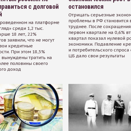
равиться с долговой
остановился
й
Отрицать серьезные эконо
проблемы в РФ становится 
проведенном на платформе
труднее. После сокращения
гляд» среди 1,2 тыс.
первом квартале на 0,6% в
арше 18 лет, 22%
квартал показал нулевой р
ов заявили, что не могут
экономики. Подавление кр
свои кредитные
и потребительского спроса
сти. При этом 18,5%
ЦБ дало свои результаты
 вынуждены тратить на
олее половины своего
ого доход