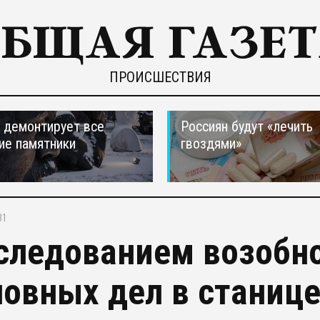
ПРОИСШЕСТВИЯ
 демонтирует все
Россиян будут «лечить
ие памятники
гвоздями»
31
следованием возобн
ловных дел в станиц