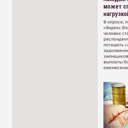
может сп
нагрузко
В опросе, 
«Яндекс.Вз
человек ст
респондент
погашать 
задолженно
заемщиков
выплаты б
ежемесячн