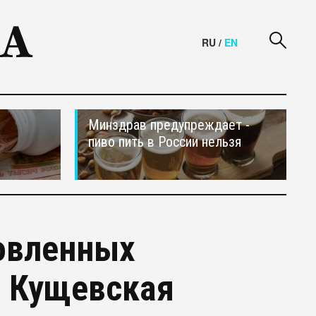
RU
/
EN
Минздрав предупреждает -
пиво пить в России нельзя
овленных
е Кущевская