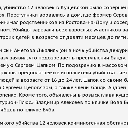
, убийство 12 человек в Кущевской было совершен
ря. Преступники ворвались в дом, где фермер Сере
инимал родственников из Ростова-на-Дону и соседк
ном. Убийцы зарезали всех взрослых участников за
троих детей в возрасте от девяти месяцев до пяти 
 сын Аметова Джалиль (он в ночь убийства дежури
азу заявил, что подозревает в преступлении банду,
яемую Сергеем Цапком. По подозрению в массовом
ержаны предполагаемые исполнители убийства - че
юдей в возрасте от 16 до 24 лет, Цапок со своим 
 Сергеем Цеповязом, а также члены банды Андрей
рпенко. Кроме того, объявлены в розыск глава кущ
турион-Плюс» Владимир Алексеев по кличке Вова Б
Рябцев по кличке Буба.
мкого убийства 12 человек криминогенная обстано