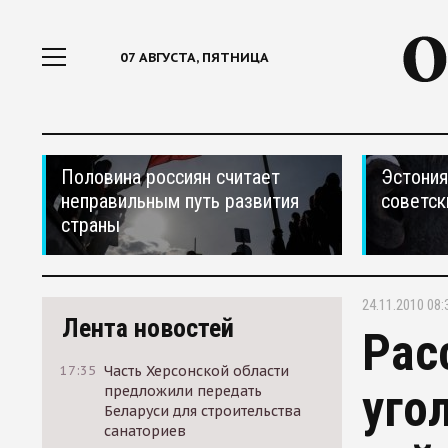
07 АВГУСТА, ПЯТНИЦА
Половина россиян считает
Эстония
неправильным путь развития
советск
страны
24.11.2010 08:
Лента новостей
Рас
17:35
Часть Херсонской области
уго
предложили передать
Беларуси для строительства
санаториев