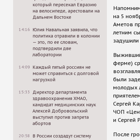
который пересекал Евразию
Напомним
на велосипеде, арестовали на
на 5 нояб
Дальнем Востоке
Аметов пр
14:16
Юлия Навальная заявила, что
летним сы
политика отравили в колонии
задушили 
— это, по ее словам,
подтвердили две
Выживший
лаборатории
ферме) ср
14:09
Каждый пятый россиян не
возглавл
может справиться с долговой
были зад
нагрузкой
молодых л
15:33
Директор департамента
приятелем
здравоохранения ХМАО,
Сергей Ка
кандидат медицинских наук
Алексей Добровольский
ЧОП «Цен
выступил против запрета
и Сергей 
абортов
После гро
20:58
В России создадут систему