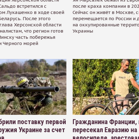
альдо встретился с
после краха компании в 202
ом Лукашенко в ходе своей
Сейчас он живёт в Москве, 
Беларусь. После этого
перемещается по России и 
глава Херсонской области
на оккупированные террит
налистам, что регион готов
Украины
инску часть побережья
и Черного морей
рили поставку первой
Гражданина Франции,
ружия Украине за счет
пересекал Евразию на
ов
велосипеде, арестова