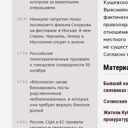
Кущевско
контроля за валютными
операциями
Выяснилос
фактичес
20:47
Минкульт запретил показ
правоохр
последнего фильма Сокурова
на фестивале в Москве. В нем
отношении
Сталин, Черчилль, Гитлер и
местного 
Муссолини спорят о жизни
не сущест
17:10
Российские
Согласно 
политзаключенные призвали
к голодовке солидарности 30
Матери
октября
17:12
«ВКонтакте» начал
Бывший на
блокировать посты
силовиках 
родственников
мобилизованных, в которых
Сочинские
они требуют вернуть близких
домой
Жители Куб
прокурату
14:11
Россия, США и ЕС провели
секретные переговоры за