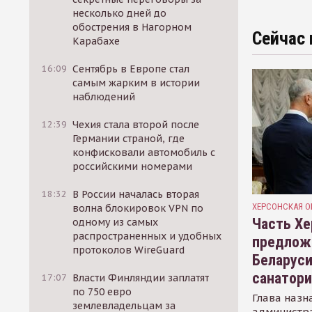
несколько дней до
обострения в Нагорном
Сейчас 
Карабахе
16:09
Сентябрь в Европе стал
самым жарким в истории
наблюдений
12:39
Чехия стала второй после
Германии страной, где
конфисковали автомобиль с
российскими номерами
18:32
В России началась вторая
ХЕРСОНСКАЯ О
волна блокировок VPN по
Часть Хе
одному из самых
распространенных и удобных
предлож
протоколов WireGuard
Беларуси
санатор
17:07
Власти Финляндии заплатят
по 750 евро
Глава назн
землевладельцам за
администр