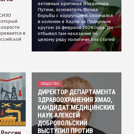
активных критиков Владимира
Путина, основатель Фонда
 СИЗО
борьбы с коррупцией, скончался
 который
в колонии в Харпе за Полярным
скорости
кругом 16 февраля 2024 года. Он
зревается в
отбывал там наказание по
оссийской
целому ряду политических статей
ОБЩЕСТВО
ДИРЕКТОР ДЕПАРТАМЕНТА
ЗДРАВООХРАНЕНИЯ ХМАО,
КАНДИДАТ МЕДИЦИНСКИХ
НАУК АЛЕКСЕЙ
ДОБРОВОЛЬСКИЙ
ВЫСТУПИЛ ПРОТИВ
 России