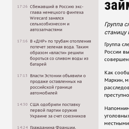
зай
17:26
Сбежавший в Россию экс-
глава немецкого финтеха
Wirecard занялся
Группа с
сельхозбизнесом и
автозапчастями
станицу 
17:16
В «ДНР» по трубам отопления
Группа сл
потечет зеленая вода. Таким
России вы
образом «власти» решили
бороться со сливом воды из
совершен
батарей
Как сооб
17:13
Власти Эстонии объявили о
Маркин, м
продаже оставленных на
расследо
российской границе
автомобилей
преступно
14:30
США одобрили поставку
Напомним
первой партии оружия
уголовных
Украине за счет союзников
местными
14:24
Гражданина Франции,