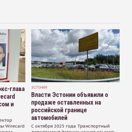
кс-глава
ЭСТОНИЯ
Власти Эстонии объявили о
recard
продаже оставленных на
сом и
российской границе
автомобилей
ектор
ы Wirecard
С октября 2025 года Транспортный
осоюза
департамент Эстонии начнет изымать