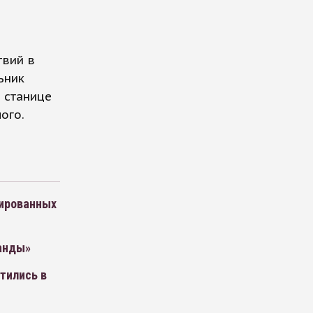
твий в
ьник
 станице
ого.
пированных
анды»
тились в