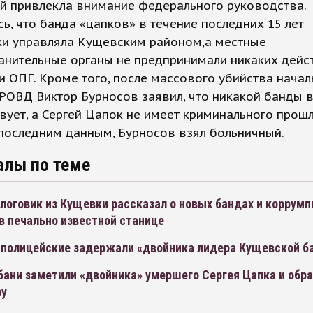
й привлекла внимание федерального руководства.
ь, что банда «цапков» в течение последних 15 лет
ки управляла Кущевским районом,а местные
анительные органы не предпринимали никаких дейс
 ОПГ. Кроме того, после массового убийства начал
РОВД Виктор Бурносов заявил, что никакой банды в
вует, а Сергей Цапок не имеет криминального прошл
последним данным, Бурносов взял больничный.
алы по теме
логовик из Кущевки рассказал о новых бандах и коррум
в печально известной станице
 полицейские задержали «двойника лидера Кущевской б
ани заметили «двойника» умершего Сергея Цапка и обра
ру