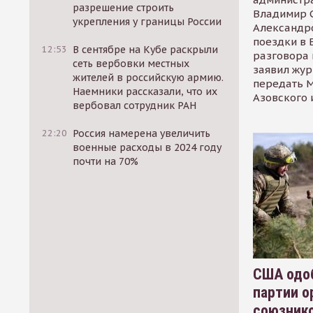
разрешение строить
Владимир С
укрепления у границы России
Александр
поездки в 
12:53
В сентябре на Кубе раскрыли
разговора 
сеть вербовки местных
заявил жур
жителей в российскую армию.
передать М
Наемники рассказали, что их
Азовского 
вербовал сотрудник РАН
22:20
Россия намерена увеличить
военные расходы в 2024 году
почти на 70%
США одоб
партии о
союзник