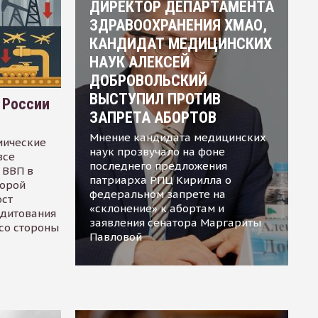
ДИРЕКТОР ДЕПАРТАМЕНТА
ЗДРАВООХРАНЕНИЯ ХМАО,
КАНДИДАТ МЕДИЦИНСКИХ
НАУК АЛЕКСЕЙ
ДОБРОВОЛЬСКИЙ
ВЫСТУПИЛ ПРОТИВ
 России
ЗАПРЕТА АБОРТОВ
Мнение кандидата медицинских
мические
наук прозвучало на фоне
все
последнего предложения
 ВВП в
патриарха РПЦ Кирилла о
торой
федеральном запрете на
ост
«склонение» к абортам и
едитования
заявления сенатора Маргариты
 со стороны
Павловой