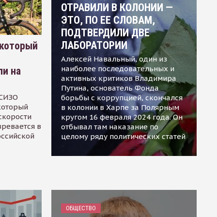
ОТРАВИЛИ В КОЛОНИИ —
ЭТО, ПО ЕЕ СЛОВАМ,
ПОДТВЕРДИЛИ ДВЕ
ЛАБОРАТОРИИ
 который
Алексей Навальный, один из
наиболее последовательных и
ли на
активных критиков Владимира
Путина, основатель Фонда
 СИЗО
борьбы с коррупцией, скончался
 который
в колонии в Харпе за Полярным
скорости
кругом 16 февраля 2024 года. Он
зревается в
отбывал там наказание по
оссийской
целому ряду политических статей
ОБЩЕСТВО