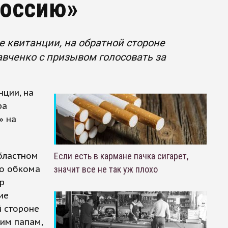
Россию»
 квитанции, на обратной стороне
авченко с призывом голосовать за
ции, на
ра
» на
бластном
Если есть в кармане пачка сигарет,
го обкома
значит все не так уж плохо
р
ие
й стороне
им папам,