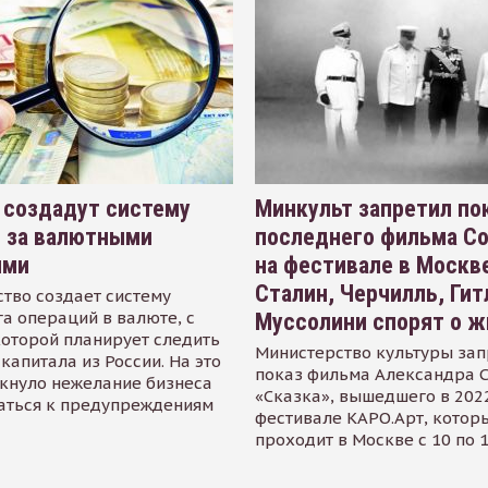
 создадут систему
Минкульт запретил по
я за валютными
последнего фильма С
ями
на фестивале в Москве
Сталин, Черчилль, Гит
тво создает систему
а операций в валюте, с
Муссолини спорят о ж
оторой планирует следить
Министерство культуры зап
капитала из России. На это
показ фильма Александра 
кнуло нежелание бизнеса
«Сказка», вышедшего в 2022
аться к предупреждениям
фестивале КАРО.Арт, котор
проходит в Москве с 10 по 