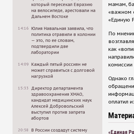
мамам, б
который пересекал Евразию
на велосипеде, арестовали на
«важном с
Дальнем Востоке
«Единую 
14:16
Юлия Навальная заявила, что
По мнению
политика отравили в колонии
— это, по ее словам,
возглавля
подтвердили две
как «воп
лаборатории
направил
комиссии 
14:09
Каждый пятый россиян не
может справиться с долговой
нагрузкой
Однако гл
обращении
15:33
Директор департамента
информац
здравоохранения ХМАО,
кандидат медицинских наук
оплатил и
Алексей Добровольский
выступил против запрета
Матери
абортов
20:58
В России создадут систему
«Единая Ро