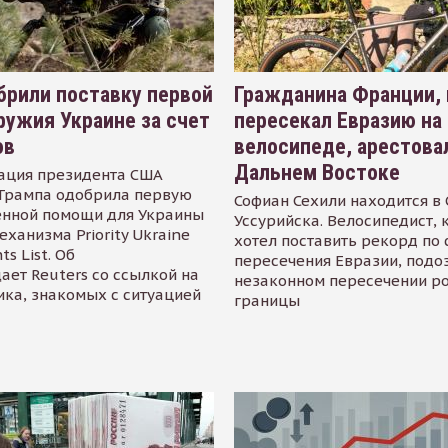
рили поставку первой
Гражданина Франции,
ружия Украине за счет
пересекал Евразию на
ов
велосипеде, арестова
Дальнем Востоке
ация президента США
Трампа одобрила первую
Софиан Сехили находится в
енной помощи для Украины
Уссурийска. Велосипедист,
еханизма Priority Ukraine
хотел поставить рекорд по 
s List. Об
пересечения Евразии, подо
ает Reuters со ссылкой на
незаконном пересечении р
ика, знакомых с ситуацией
границы