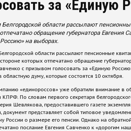
осовать за «Единую 
Белгородской области рассылают пенсионные
отпечатано обращение губернатора Евгения С
Россию» на выборах.
елгородской области рассылают пенсионные квитан
 стороне которых отпечатано обращение губернато
авченко с призывом голосовать за «Единую Россию
 областную думу, которые состоятся 10 октября.
ампанию «единороссов» уже обратили внимание в о
и КПРФ. По словам первого секретаря белгородско
ерия Шевлякова, предоставившего газете экземпля
, документ представляет собой типовое уведомлен
у России о размере его пенсии. Однако на обратно
ечатано послание Евгения Савченко к «дорогим наш