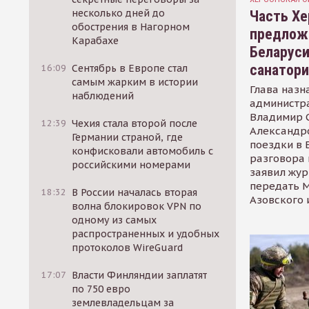
несколько дней до
Часть Хе
обострения в Нагорном
предлож
Карабахе
Беларуси
санатор
16:09
Сентябрь в Европе стал
самым жарким в истории
Глава назн
наблюдений
администр
Владимир С
12:39
Чехия стала второй после
Александр
Германии страной, где
поездки в 
конфисковали автомобиль с
разговора 
российскими номерами
заявил жур
передать М
18:32
В России началась вторая
Азовского 
волна блокировок VPN по
одному из самых
распространенных и удобных
протоколов WireGuard
17:07
Власти Финляндии заплатят
по 750 евро
землевладельцам за