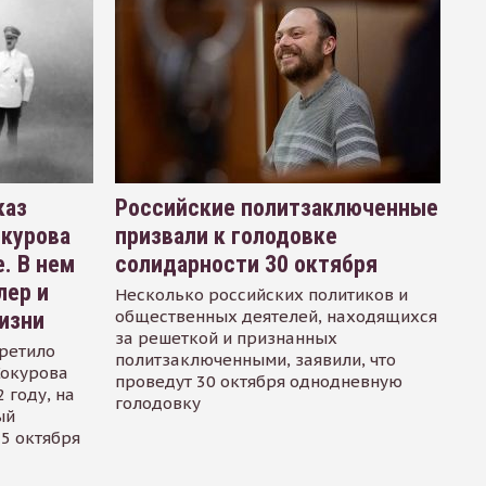
каз
Российские политзаключенные
окурова
призвали к голодовке
. В нем
солидарности 30 октября
лер и
Несколько российских политиков и
общественных деятелей, находящихся
изни
за решеткой и признанных
ретило
политзаключенными, заявили, что
Сокурова
проведут 30 октября однодневную
 году, на
голодовку
ый
15 октября