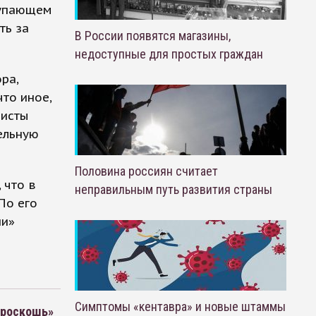
тупающем
ть за
В России появятся магазины,
недоступные для простых граждан
ра,
что иное,
нисты
ельную
Половина россиян считает
 что в
неправильным путь развития страны
По его
ии»
Симптомы «кентавра» и новые штаммы
«роскошь»