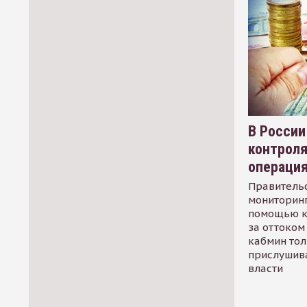
В России
контрол
операци
Правительс
мониторинг
помощью к
за оттоком 
кабмин тол
прислушив
власти