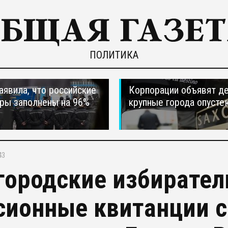
ПОЛИТИКА
явила, что российские
Корпорации объявят д
ры заполнены на 96%
крупные города опусте
43
городские избирател
сионные квитанции 