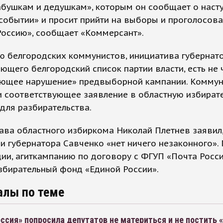
абушкам и дедушкам», которым он сообщает о нас
обытии» и просит прийти на выборы и проголосова
Россию», сообщает «Коммерсант».
 белгородских коммунистов, инициатива губернато
ющего белгородский список партии власти, есть не 
иющее нарушение» предвыборной кампании. Комму
и соответствующее заявление в областную избират
для разбирательства.
ава областного избиркома Николай Плетнев заявил,
 губернатора Савченко «нет ничего незаконного». 
ии, агиткампанию по договору с ФГУП «Почта Росс
збирательный фонд «Единой России».
алы по теме
ссия» попросила депутатов не материться и не постить 