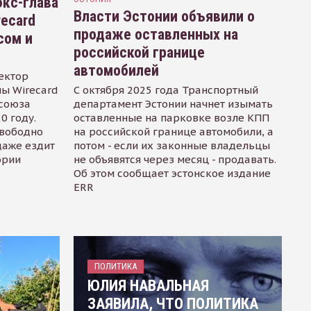
кс-глава
Власти Эстонии объявили о
recard
продаже оставленных на
сом и
российской границе
автомобилей
ектор
ы Wirecard
С октября 2025 года Транспортный
осоюза
департамент Эстонии начнет изымать
0 году.
оставленные на парковке возле КПП
свободно
на российской границе автомобили, а
даже ездит
потом - если их законные владельцы
ории
не объявятся через месяц - продавать.
Об этом сообщает эстонское издание
ERR
ПОЛИТИКА
ЮЛИЯ НАВАЛЬНАЯ
ЗАЯВИЛА, ЧТО ПОЛИТИКА