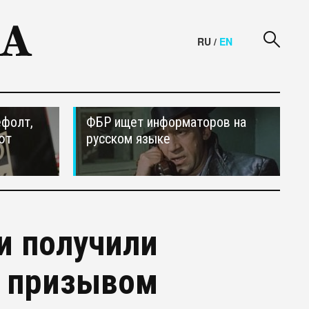
RU
/
EN
ефолт,
ФБР ищет информаторов на
ют
русском языке
и получили
с призывом