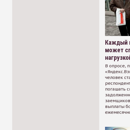
Каждый 
может сп
нагрузко
В опросе, 
«Яндекс.Вз
человек ст
респондент
погашать 
задолженно
заемщиков
выплаты б
ежемесячн