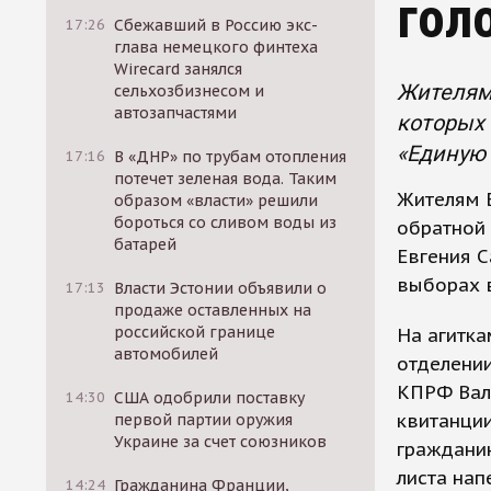
гол
17:26
Сбежавший в Россию экс-
глава немецкого финтеха
Wirecard занялся
Жителям 
сельхозбизнесом и
автозапчастями
которых 
«Единую 
17:16
В «ДНР» по трубам отопления
потечет зеленая вода. Таким
Жителям Б
образом «власти» решили
бороться со сливом воды из
обратной
батарей
Евгения С
выборах в
17:13
Власти Эстонии объявили о
продаже оставленных на
российской границе
На агитк
автомобилей
отделени
КПРФ Вал
14:30
США одобрили поставку
квитанции
первой партии оружия
Украине за счет союзников
гражданин
листа нап
14:24
Гражданина Франции,