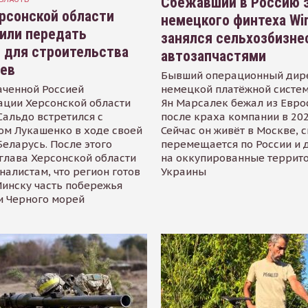
Сбежавший в Россию э
рсонской области
немецкого финтеха Wi
или передать
занялся сельхозбизне
 для строительства
автозапчастями
иев
Бывший операционный дир
аченной Россией
немецкой платёжной систем
ации Херсонской области
Ян Марсалек бежал из Евр
альдо встретился с
после краха компании в 202
ом Лукашенко в ходе своей
Сейчас он живёт в Москве, 
Беларусь. После этого
перемещается по России и 
глава Херсонской области
на оккупированные террит
налистам, что регион готов
Украины
инску часть побережья
и Черного морей