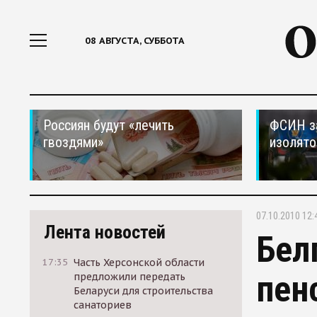
08 АВГУСТА, СУББОТА
Россиян будут «лечить
ФСИН за
гвоздями»
изолято
07.10.2010 12:
Лента новостей
Бел
17:35
Часть Херсонской области
пен
предложили передать
Беларуси для строительства
санаториев