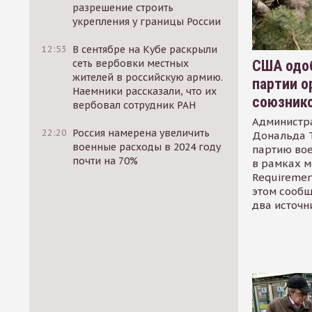
разрешение строить
укрепления у границы России
12:53
В сентябре на Кубе раскрыли
США одоб
сеть вербовки местных
жителей в российскую армию.
партии о
Наемники рассказали, что их
союзник
вербовал сотрудник РАН
Администр
22:20
Россия намерена увеличить
Дональда 
военные расходы в 2024 году
партию во
почти на 70%
в рамках м
Requirement
этом сообщ
два источн