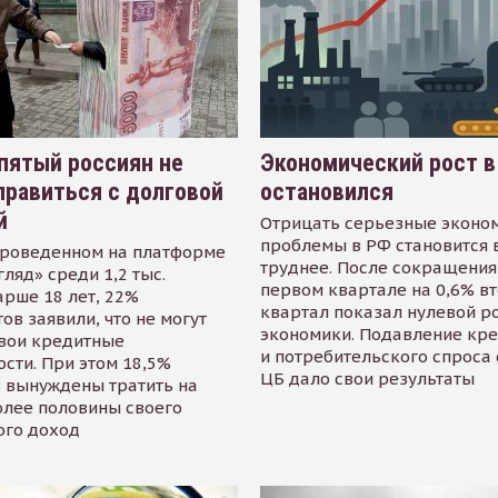
пятый россиян не
Экономический рост в
равиться с долговой
остановился
й
Отрицать серьезные эконо
проблемы в РФ становится 
проведенном на платформе
труднее. После сокращения
гляд» среди 1,2 тыс.
первом квартале на 0,6% в
арше 18 лет, 22%
квартал показал нулевой р
ов заявили, что не могут
экономики. Подавление кр
свои кредитные
и потребительского спроса
сти. При этом 18,5%
ЦБ дало свои результаты
 вынуждены тратить на
олее половины своего
ого доход