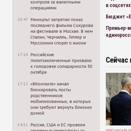
контроля за валютными
в соцсетях
операциями
Бюджет «Е
20:47
Минкульт запретил показ
последнего фильма Сокурова
Премьер-м
на фестивале в Москве. В нем
единоросс
Сталин, Черчилль, Гитлер и
Муссолини спорят о жизни
17:10
Российские
Сейчас 
политзаключенные призвали
к голодовке солидарности 30
октября
17:12
«ВКонтакте» начал
блокировать посты
родственников
мобилизованных, в которых
они требуют вернуть близких
домой
14:11
Россия, США и ЕС провели
секретные переговоры за
ХЕРСОНСКАЯ О