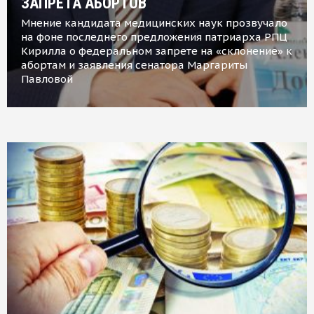
ЗАПРЕТА АБОРТОВ
Мнение кандидата медицинских наук прозвучало
на фоне последнего предложения патриарха РПЦ
Кирилла о федеральном запрете на «склонение» к
абортам и заявления сенатора Маргариты
Павловой