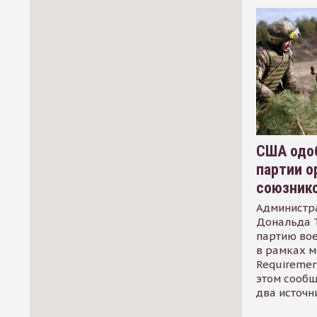
США одоб
партии о
союзник
Администр
Дональда 
партию во
в рамках м
Requirement
этом сообщ
два источн