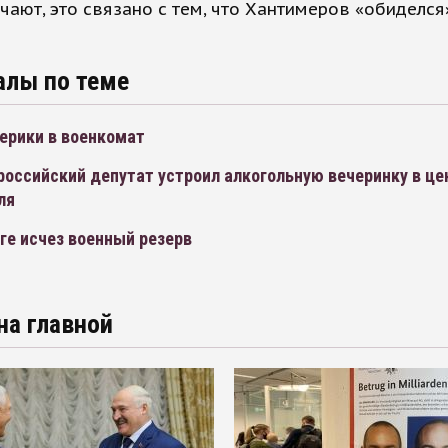
ают, это связано с тем, что Хантимеров «обиделся
алы по теме
ерики в военкомат
российский депутат устроил алкогольную вечеринку в це
ля
ге исчез военный резерв
на главной