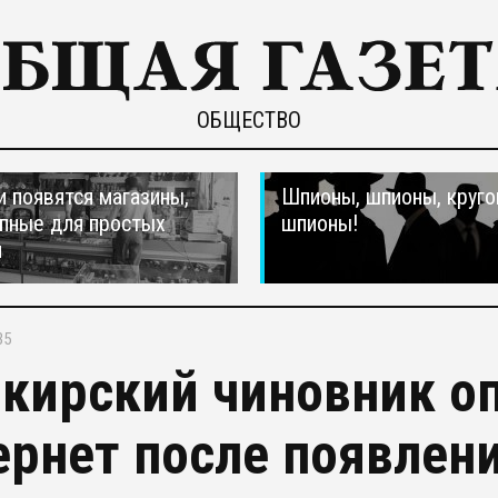
ОБЩЕСТВО
и появятся магазины,
Шпионы, шпионы, круго
пные для простых
шпионы!
н
35
кирский чиновник оп
ернет после появлени