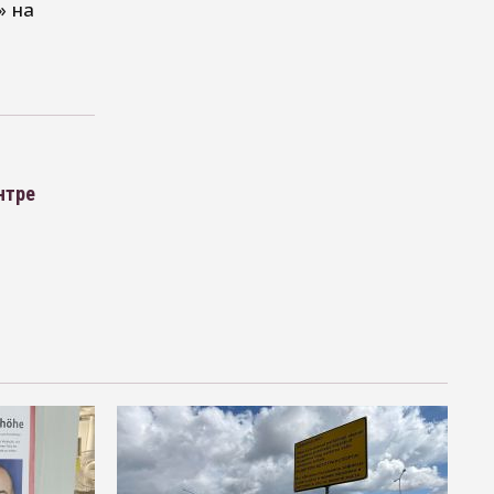
» на
нтре