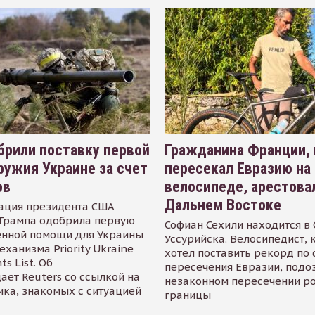
рили поставку первой
Гражданина Франции,
ружия Украине за счет
пересекал Евразию на
ов
велосипеде, арестова
Дальнем Востоке
ация президента США
Трампа одобрила первую
Софиан Сехили находится в
енной помощи для Украины
Уссурийска. Велосипедист,
еханизма Priority Ukraine
хотел поставить рекорд по 
s List. Об
пересечения Евразии, подо
ает Reuters со ссылкой на
незаконном пересечении р
ика, знакомых с ситуацией
границы