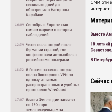
СМИ отмеч
несколько дней до
интернет.
обострения в Нагорном
Карабахе
Матери
16:09
Сентябрь в Европе стал
самым жарким в истории
Вместо Ам
наблюдений
18-летний 
12:39
Чехия стала второй после
Севастопо
Германии страной, где
конфисковали автомобиль с
В Петербур
российскими номерами
18:32
В России началась вторая
волна блокировок VPN по
Сейчас 
одному из самых
распространенных и удобных
протоколов WireGuard
17:07
Власти Финляндии заплатят
по 750 евро
землевладельцам за