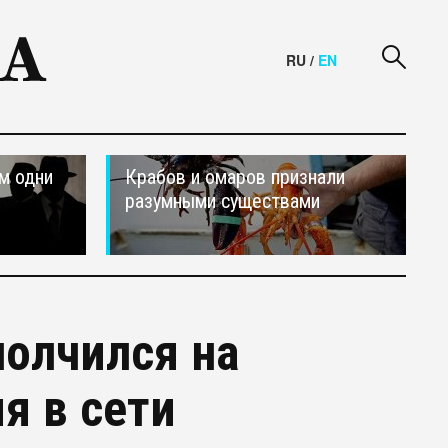
RU
/
EN
м одни
Крабов и омаров признали
разумными существами
олчился на
я в сети