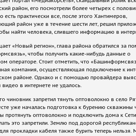
ает портал «Медиакорсеть», скандальный ролик вс
кий район, его посмотрели более четырех с полови
то есть практически все, после этого Хантимеров,
ющий район уже в течение шести лет, решил прилож
тобы найти человека, слившего информацию в интер
ает «Новый регион», глава района обратился за п
мсвязь», чтобы получить какие-нибудь данные о
ом операторе. Стоит отметить, что «Башинформсвязь
нная компания, осуществляющая подключение к инт
ком районе. Однако и с помощью провайдера выясн
 видео в интернете не удалось.
го чиновник запретил тянуть оптоволокно в село Ря
сте уже началась подготовка к бурению скважины 
бы протянуть оптоволокно и подключить дома к Сети
лать это запретили. Землю под дорогой республикан
для прокладки кабеля также бурить теперь нельзя.