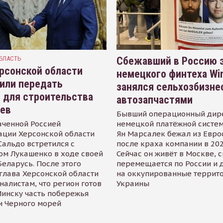
БЛАСТЬ
Сбежавший в Россию э
рсонской области
немецкого финтеха Wi
или передать
занялся сельхозбизне
 для строительства
автозапчастями
иев
Бывший операционный дир
аченной Россией
немецкой платёжной систем
ации Херсонской области
Ян Марсалек бежал из Евр
альдо встретился с
после краха компании в 202
ом Лукашенко в ходе своей
Сейчас он живёт в Москве, 
Беларусь. После этого
перемещается по России и 
глава Херсонской области
на оккупированные террит
налистам, что регион готов
Украины
инску часть побережья
и Черного морей