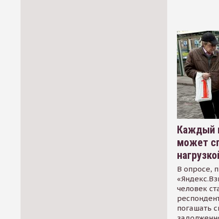
Каждый 
может сп
нагрузко
В опросе, 
«Яндекс.Вз
человек ст
респондент
погашать 
задолженно