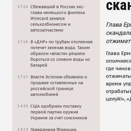
ска
17:26
Сбежавший в Россию экс-
глава немецкого финтеха
Wirecard занялся
Глава Ер
сельхозбизнесом и
автозапчастями
скандаль
отжимат
17:16
В «ДНР» по трубам отопления
потечет зеленая вода. Таким
Глава Ер
образом «власти» решили
бороться со сливом воды из
ополчился
батарей
где чино
отжиматьс
17:13
Власти Эстонии объявили о
продаже оставленных на
время упр
российской границе
отрабатыв
автомобилей
целуй!», «
14:30
США одобрили поставку
первой партии оружия
Украине за счет союзников
14:24
Гражданина Франции,