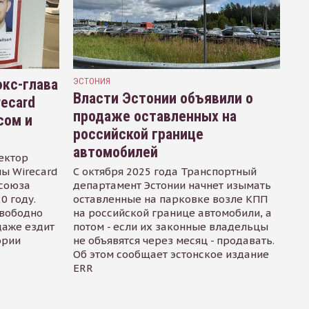
кс-глава
ЭСТОНИЯ
Власти Эстонии объявили о
recard
продаже оставленных на
сом и
российской границе
автомобилей
ектор
ы Wirecard
С октября 2025 года Транспортный
осоюза
департамент Эстонии начнет изымать
0 году.
оставленные на парковке возле КПП
свободно
на российской границе автомобили, а
даже ездит
потом - если их законные владельцы
ории
не объявятся через месяц - продавать.
Об этом сообщает эстонское издание
ERR