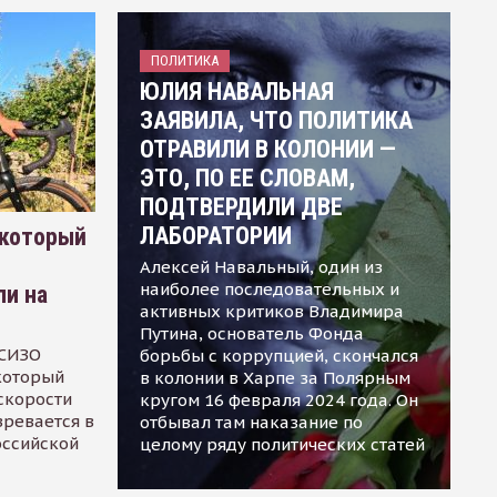
ПОЛИТИКА
ЮЛИЯ НАВАЛЬНАЯ
ЗАЯВИЛА, ЧТО ПОЛИТИКА
ОТРАВИЛИ В КОЛОНИИ —
ЭТО, ПО ЕЕ СЛОВАМ,
ПОДТВЕРДИЛИ ДВЕ
ЛАБОРАТОРИИ
 который
Алексей Навальный, один из
наиболее последовательных и
ли на
активных критиков Владимира
Путина, основатель Фонда
 СИЗО
борьбы с коррупцией, скончался
 который
в колонии в Харпе за Полярным
скорости
кругом 16 февраля 2024 года. Он
зревается в
отбывал там наказание по
оссийской
целому ряду политических статей