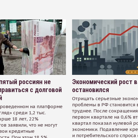
пятый россиян не
Экономический рост в
равиться с долговой
остановился
й
Отрицать серьезные эконо
проблемы в РФ становится 
проведенном на платформе
труднее. После сокращения
гляд» среди 1,2 тыс.
первом квартале на 0,6% в
арше 18 лет, 22%
квартал показал нулевой р
ов заявили, что не могут
экономики. Подавление кр
свои кредитные
и потребительского спроса
сти. При этом 18,5%