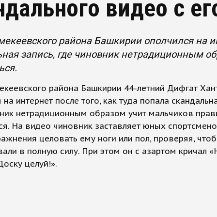
ндального видео с ег
мекеевского района Башкирии ополчился на ин
ная запись, где чиновник нетрадиционным о
ься.
мекеевского района Башкирии 44-летний Дифгат Ха
 на интернет после того, как туда попала скандальна
вник нетрадиционным образом учит мальчиков прав
я. На видео чиновник заставляет юных спортсмено
ажнения целовать ему ноги или пол, проверяя, что
али в полную силу. При этом он с азартом кричал «
Доску целуй!».