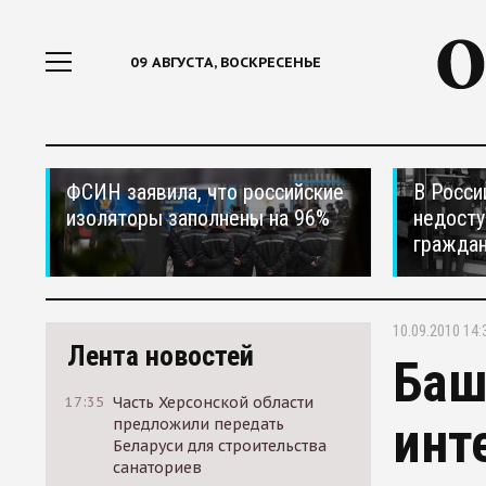
09 АВГУСТА, ВОСКРЕСЕНЬЕ
ФСИН заявила, что российские
В Росси
изоляторы заполнены на 96%
недосту
гражда
10.09.2010 14:
Лента новостей
Баш
17:35
Часть Херсонской области
инт
предложили передать
Беларуси для строительства
санаториев