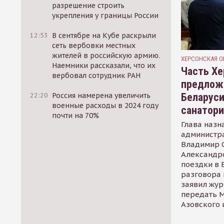
разрешение строить
укрепления у границы России
12:53
В сентябре на Кубе раскрыли
сеть вербовки местных
жителей в российскую армию.
ХЕРСОНСКАЯ О
Наемники рассказали, что их
Часть Хе
вербовал сотрудник РАН
предлож
Беларуси
22:20
Россия намерена увеличить
военные расходы в 2024 году
санатор
почти на 70%
Глава назн
администр
Владимир С
Александр
поездки в 
разговора 
заявил жур
передать М
Азовского 