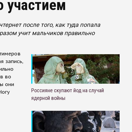
о участием
тернет после того, как туда попала
бразом учит мальчиков правильно
нтимеров
я запись,
ильно
в во
бы они
Россияне скупают йод на случай
Ногу
ядерной войны