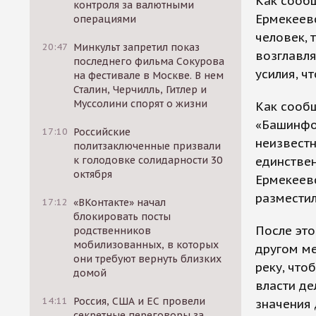
Как сообщ
контроля за валютными
Ермекеевс
операциями
человек, 
20:47
Минкульт запретил показ
возглавля
последнего фильма Сокурова
усилия, ч
на фестивале в Москве. В нем
Сталин, Черчилль, Гитлер и
Муссолини спорят о жизни
Как сообщ
«Башинфор
17:10
Российские
неизвестн
политзаключенные призвали
к голодовке солидарности 30
единстве
октября
Ермекеевс
разместил
17:12
«ВКонтакте» начал
блокировать посты
После это
родственников
мобилизованных, в которых
другом ме
они требуют вернуть близких
реку, что
домой
власти де
14:11
Россия, США и ЕС провели
значения 
секретные переговоры за