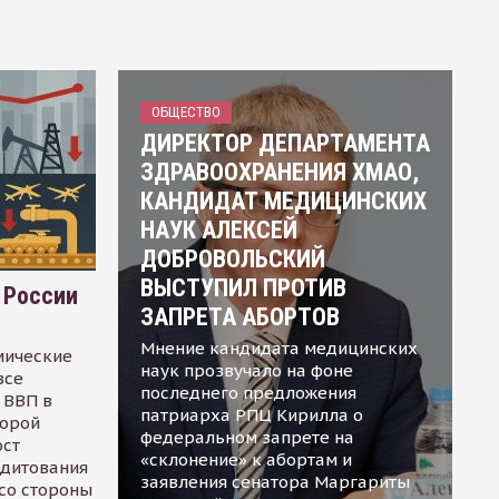
ОБЩЕСТВО
ДИРЕКТОР ДЕПАРТАМЕНТА
ЗДРАВООХРАНЕНИЯ ХМАО,
КАНДИДАТ МЕДИЦИНСКИХ
НАУК АЛЕКСЕЙ
ДОБРОВОЛЬСКИЙ
ВЫСТУПИЛ ПРОТИВ
 России
ЗАПРЕТА АБОРТОВ
Мнение кандидата медицинских
мические
наук прозвучало на фоне
все
последнего предложения
 ВВП в
патриарха РПЦ Кирилла о
торой
федеральном запрете на
ост
«склонение» к абортам и
едитования
заявления сенатора Маргариты
 со стороны