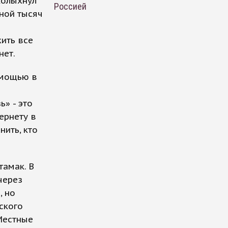
колыхнул
Россией
ной тысяч
ить все
нет.
омощью в
» - это
ернету в
ить, кто
тамак. В
через
, но
ского
 Местные