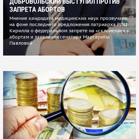
ДОБРОВОЛЬСКИЙ ВЫСТУПИЛ ПРОТИВ
ЗАПРЕТА АБОРТОВ
Мнение кандидата медицинских наук прозвучало
на фоне последнего предложения патриарха РПЦ
Кирилла о федеральном запрете на «склонение» к
абортам и заявления сенатора Маргариты
Павловой