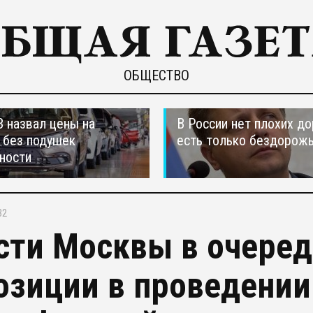
ОБЩЕСТВО
 назвал цены на
В России нет плохих до
 без подушек
есть только бездорож
ности
32
сти Москвы в очеред
озиции в проведении