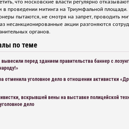
етить, что московские власти регулярно отказывают
и в проведении митинга на Триумфальной площади.
неры пытаются, не смотря на запрет, проводить мит
аз несанкционированные акции разгоняются сотру
анительных органов.
алы по теме
 вывесили перед зданием правительства баннер с лозун
народу!»
а отменила уголовное дело в отношении активистки «Др
тивистки, вскрывшей вены на выставке полицейской тех
уголовное дело