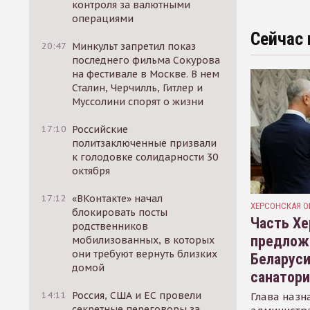
контроля за валютными
операциями
Сейчас 
20:47
Минкульт запретил показ
последнего фильма Сокурова
на фестивале в Москве. В нем
Сталин, Черчилль, Гитлер и
Муссолини спорят о жизни
17:10
Российские
политзаключенные призвали
к голодовке солидарности 30
октября
17:12
«ВКонтакте» начал
ХЕРСОНСКАЯ О
блокировать посты
Часть Хе
родственников
предлож
мобилизованных, в которых
они требуют вернуть близких
Беларуси
домой
санатор
14:11
Россия, США и ЕС провели
Глава назн
секретные переговоры за