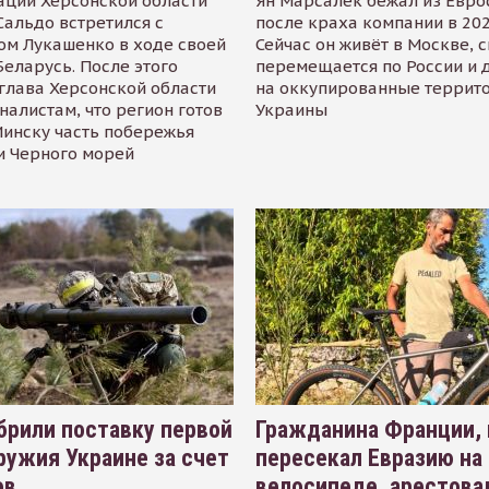
ации Херсонской области
Ян Марсалек бежал из Евр
альдо встретился с
после краха компании в 202
ом Лукашенко в ходе своей
Сейчас он живёт в Москве, 
Беларусь. После этого
перемещается по России и 
глава Херсонской области
на оккупированные террит
налистам, что регион готов
Украины
инску часть побережья
и Черного морей
рили поставку первой
Гражданина Франции,
ружия Украине за счет
пересекал Евразию на
ов
велосипеде, арестова