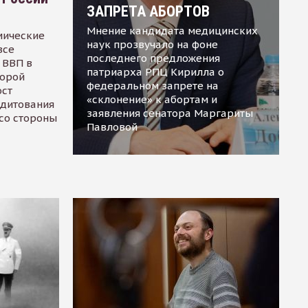
ЗАПРЕТА АБОРТОВ
Мнение кандидата медицинских
мические
наук прозвучало на фоне
все
последнего предложения
 ВВП в
патриарха РПЦ Кирилла о
торой
федеральном запрете на
ост
«склонение» к абортам и
едитования
заявления сенатора Маргариты
 со стороны
Павловой