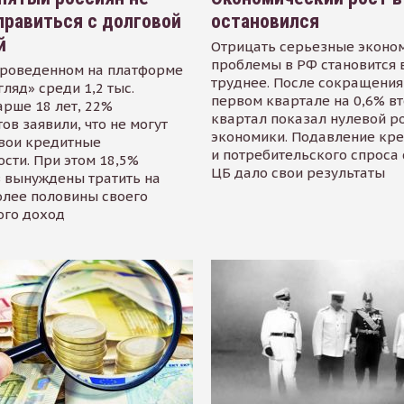
равиться с долговой
остановился
й
Отрицать серьезные эконо
проблемы в РФ становится 
проведенном на платформе
труднее. После сокращения
гляд» среди 1,2 тыс.
первом квартале на 0,6% в
арше 18 лет, 22%
квартал показал нулевой р
ов заявили, что не могут
экономики. Подавление кр
свои кредитные
и потребительского спроса
сти. При этом 18,5%
ЦБ дало свои результаты
 вынуждены тратить на
олее половины своего
ого доход