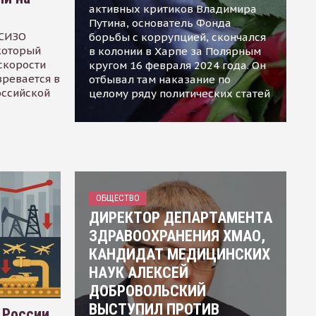
активных критиков Владимира
Путина, основатель Фонда
 СИЗО
борьбы с коррупцией, скончался
 который
в колонии в Харпе за Полярным
скорости
кругом 16 февраля 2024 года. Он
зревается в
отбывал там наказание по
оссийской
целому ряду политических статей
ОБЩЕСТВО
ДИРЕКТОР ДЕПАРТАМЕНТА
ЗДРАВООХРАНЕНИЯ ХМАО,
КАНДИДАТ МЕДИЦИНСКИХ
НАУК АЛЕКСЕЙ
ДОБРОВОЛЬСКИЙ
ВЫСТУПИЛ ПРОТИВ
 России