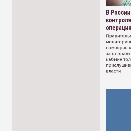
В России
контрол
операци
Правительс
мониторинг
помощью к
за оттоком 
кабмин тол
прислушив
власти