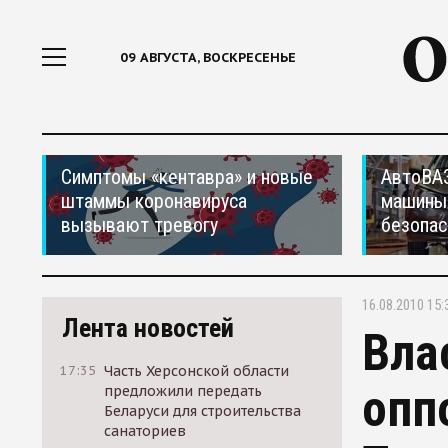
09 АВГУСТА, ВОСКРЕСЕНЬЕ
Симптомы «кентавра» и новые
АвтоВАЗ
штаммы коронавируса
машины
вызывают тревогу
безопас
16.08.2010 15:
Лента новостей
Вла
17:35
Часть Херсонской области
опп
предложили передать
Беларуси для строительства
санаториев