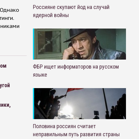
Россияне скупают йод на случай
 Однако
ядерной войны
инги.
дниками
гом
ФБР ищет информаторов на русском
языке
угой
ники,
Половина россиян считает
неправильным путь развития страны