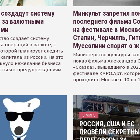
 создадут систему
Минкульт запретил по
я за валютными
последнего фильма С
ями
на фестивале в Москве
Сталин, Черчилль, Гит
тво создает систему
а операций в валюте, с
Муссолини спорят о ж
оторой планирует следить
Министерство культуры зап
капитала из России. На это
показ фильма Александра 
кнуло нежелание бизнеса
«Сказка», вышедшего в 2022
аться к предупреждениям
фестивале КАРО.Арт, котор
проходит в Москве с 10 по 
В МИРЕ
РОССИЯ, США И ЕС
ПРОВЕЛИ СЕКРЕТНЫ