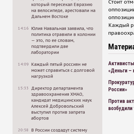
Стоит отм
который пересекал Евразию
оппозици
на велосипеде, арестовали на
Дальнем Востоке
оппозицио
Каждый р
14:16
Юлия Навальная заявила, что
правоохр
политика отравили в колонии
— это, по ее словам,
Матери
подтвердили две
лаборатории
Активисты
14:09
Каждый пятый россиян не
«Деньги – 
может справиться с долговой
нагрузкой
Прокуратур
15:33
Директор департамента
России»
здравоохранения ХМАО,
кандидат медицинских наук
Против ак
Алексей Добровольский
возбудили 
выступил против запрета
абортов
20:58
В России создадут систему