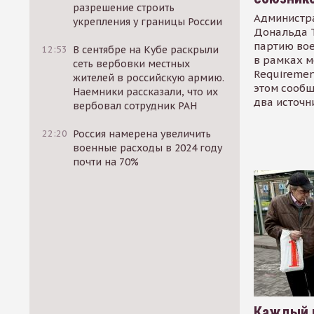
разрешение строить
Администр
укрепления у границы России
Дональда 
партию во
12:53
В сентябре на Кубе раскрыли
в рамках м
сеть вербовки местных
Requirement
жителей в российскую армию.
этом сообщ
Наемники рассказали, что их
два источн
вербовал сотрудник РАН
22:20
Россия намерена увеличить
военные расходы в 2024 году
почти на 70%
Каждый 