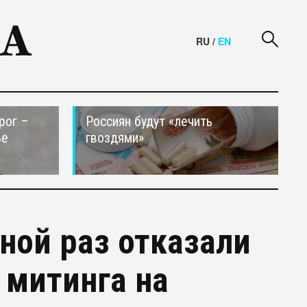
RU
/
EN
рог –
Россиян будут «лечить
ье
гвоздями»
ной раз отказали
 митинга на