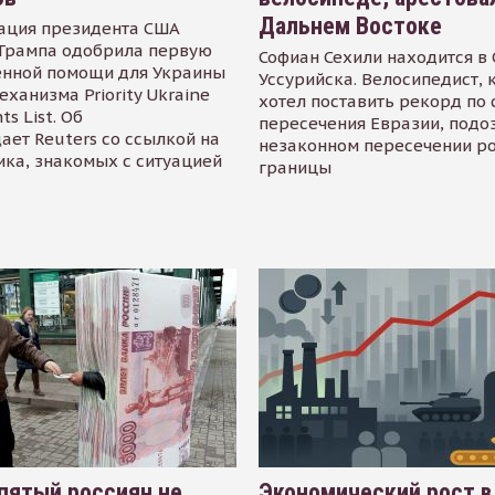
Дальнем Востоке
ация президента США
Трампа одобрила первую
Софиан Сехили находится в
енной помощи для Украины
Уссурийска. Велосипедист,
еханизма Priority Ukraine
хотел поставить рекорд по 
s List. Об
пересечения Евразии, подо
ает Reuters со ссылкой на
незаконном пересечении р
ика, знакомых с ситуацией
границы
пятый россиян не
Экономический рост в