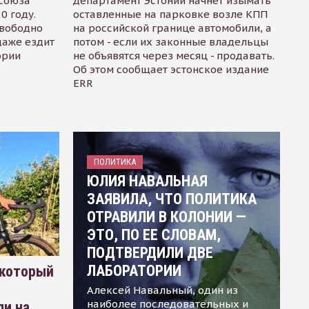
осоюза
департамент Эстонии начнет изымать
0 году.
оставленные на парковке возле КПП
свободно
на российской границе автомобили, а
даже ездит
потом - если их законные владельцы
ории
не объявятся через месяц - продавать.
Об этом сообщает эстонское издание
ERR
ПОЛИТИКА
ЮЛИЯ НАВАЛЬНАЯ
ЗАЯВИЛА, ЧТО ПОЛИТИКА
ОТРАВИЛИ В КОЛОНИИ —
ЭТО, ПО ЕЕ СЛОВАМ,
ПОДТВЕРДИЛИ ДВЕ
ЛАБОРАТОРИИ
 который
Алексей Навальный, один из
наиболее последовательных и
ли на