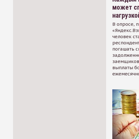
может сп
нагрузко
В опросе, 
«Яндекс.Вз
человек ст
респондент
погашать 
задолженно
заемщиков
выплаты б
ежемесячн