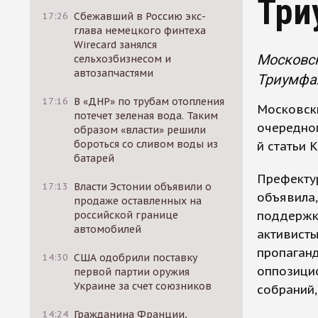
Три
17:26
Сбежавший в Россию экс-
глава немецкого финтеха
Wirecard занялся
Московск
сельхозбизнесом и
автозапчастями
Триумфал
17:16
В «ДНР» по трубам отопления
Московски
потечет зеленая вода. Таким
очередног
образом «власти» решили
бороться со сливом воды из
й статьи 
батарей
Префекту
17:13
Власти Эстонии объявили о
объявила,
продаже оставленных на
поддержку
российской границе
автомобилей
активисты
пропаганд
14:30
США одобрили поставку
оппозици
первой партии оружия
Украине за счет союзников
собраний,
14:24
Гражданина Франции,