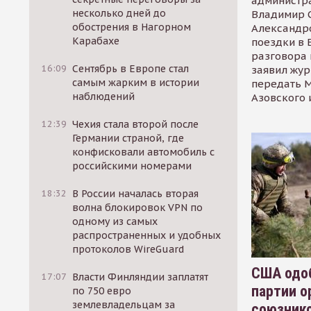
администр
несколько дней до
Владимир С
обострения в Нагорном
Александр
Карабахе
поездки в 
разговора 
16:09
Сентябрь в Европе стал
заявил жур
самым жарким в истории
передать М
наблюдений
Азовского 
12:39
Чехия стала второй после
Германии страной, где
конфисковали автомобиль с
российскими номерами
18:32
В России началась вторая
волна блокировок VPN по
одному из самых
распространенных и удобных
протоколов WireGuard
США одоб
17:07
Власти Финляндии заплатят
партии о
по 750 евро
землевладельцам за
союзник