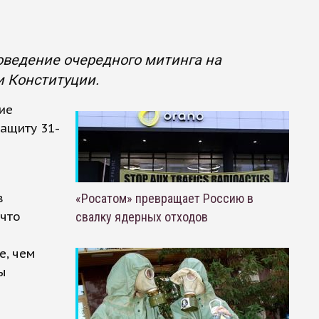
оведение очередного митинга на
и Конституции.
ие
ащиту 31-
ы
в
«Росатом» превращает Россию в
 что
свалку ядерных отходов
е, чем
ы