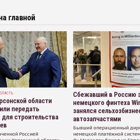
на главной
БЛАСТЬ
Сбежавший в Россию э
рсонской области
немецкого финтеха Wi
или передать
занялся сельхозбизне
 для строительства
автозапчастями
иев
Бывший операционный дир
аченной Россией
немецкой платёжной систем