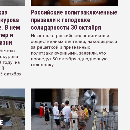
каз
Российские политзаключенные
окурова
призвали к голодовке
. В нем
солидарности 30 октября
лер и
Несколько российских политиков и
общественных деятелей, находящихся
изни
за решеткой и признанных
ретило
политзаключенными, заявили, что
Сокурова
проведут 30 октября однодневную
 году, на
голодовку
ый
15 октября
Е