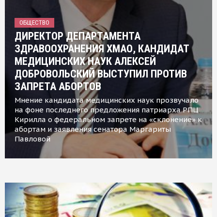
ОБЩЕСТВО
ДИРЕКТОР ДЕПАРТАМЕНТА
ЗДРАВООХРАНЕНИЯ ХМАО, КАНДИДАТ
МЕДИЦИНСКИХ НАУК АЛЕКСЕЙ
ДОБРОВОЛЬСКИЙ ВЫСТУПИЛ ПРОТИВ
ЗАПРЕТА АБОРТОВ
Мнение кандидата медицинских наук прозвучало
на фоне последнего предложения патриарха РПЦ
Кирилла о федеральном запрете на «склонение» к
абортам и заявления сенатора Маргариты
Павловой