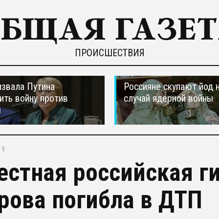
ПРОИСШЕСТВИЯ
звала Путина
Россияне скупают йод 
ить войну против
случай ядерной войны
ы
19
естная российская г
рова погибла в ДТП