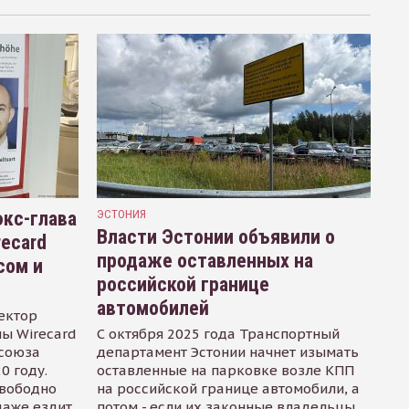
кс-глава
ЭСТОНИЯ
Власти Эстонии объявили о
recard
продаже оставленных на
сом и
российской границе
автомобилей
ектор
ы Wirecard
С октября 2025 года Транспортный
осоюза
департамент Эстонии начнет изымать
0 году.
оставленные на парковке возле КПП
свободно
на российской границе автомобили, а
даже ездит
потом - если их законные владельцы