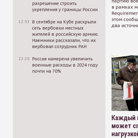
партию во
разрешение строить
в рамках м
укрепления у границы России
Requirement
этом сообщ
12:53
В сентябре на Кубе раскрыли
два источн
сеть вербовки местных
жителей в российскую армию.
Наемники рассказали, что их
вербовал сотрудник РАН
22:20
Россия намерена увеличить
военные расходы в 2024 году
почти на 70%
Каждый 
может сп
нагрузко