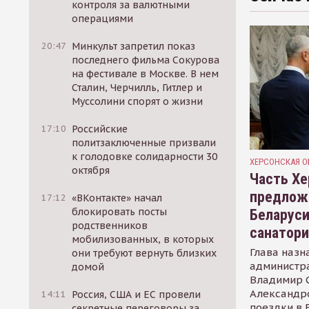
контроля за валютными
операциями
20:47
Минкульт запретил показ
последнего фильма Сокурова
на фестивале в Москве. В нем
Сталин, Черчилль, Гитлер и
Муссолини спорят о жизни
17:10
Российские
политзаключенные призвали
к голодовке солидарности 30
ХЕРСОНСКАЯ О
октября
Часть Хе
предлож
17:12
«ВКонтакте» начал
блокировать посты
Беларуси
родственников
санатор
мобилизованных, в которых
Глава назн
они требуют вернуть близких
администр
домой
Владимир С
Александр
14:11
Россия, США и ЕС провели
поездки в 
секретные переговоры за