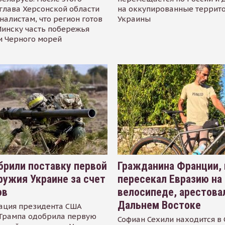
глава Херсонской области
на оккупированные террит
налистам, что регион готов
Украины
инску часть побережья
и Черного морей
рили поставку первой
Гражданина Франции,
ружия Украине за счет
пересекал Евразию на
ов
велосипеде, арестова
Дальнем Востоке
ация президента США
Трампа одобрила первую
Софиан Сехили находится в