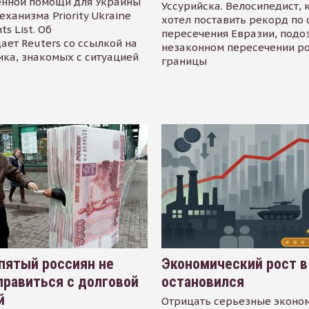
енной помощи для Украины
Уссурийска. Велосипедист,
еханизма Priority Ukraine
хотел поставить рекорд по 
s List. Об
пересечения Евразии, подо
ает Reuters со ссылкой на
незаконном пересечении р
ика, знакомых с ситуацией
границы
пятый россиян не
Экономический рост в
равиться с долговой
остановился
й
Отрицать серьезные эконо