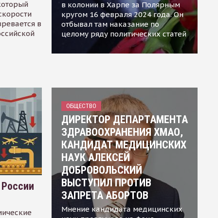
 который
в колонии в Харпе за Полярным
скорости
кругом 16 февраля 2024 года. Он
зревается в
отбывал там наказание по
оссийской
целому ряду политических статей
ОБЩЕСТВО
ДИРЕКТОР ДЕПАРТАМЕНТА
ЗДРАВООХРАНЕНИЯ ХМАО,
КАНДИДАТ МЕДИЦИНСКИХ
НАУК АЛЕКСЕЙ
ДОБРОВОЛЬСКИЙ
ВЫСТУПИЛ ПРОТИВ
 России
ЗАПРЕТА АБОРТОВ
Мнение кандидата медицинских
мические