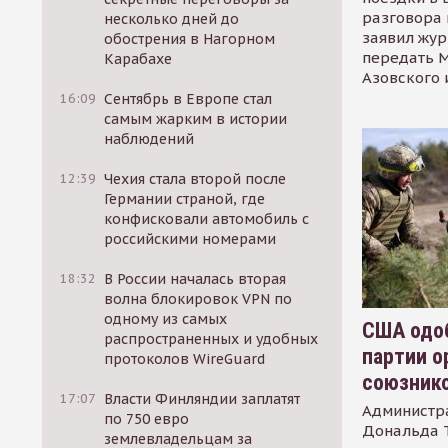
разговора 
несколько дней до
заявил жур
обострения в Нагорном
передать М
Карабахе
Азовского 
16:09
Сентябрь в Европе стал
самым жарким в истории
наблюдений
12:39
Чехия стала второй после
Германии страной, где
конфисковали автомобиль с
российскими номерами
18:32
В России началась вторая
волна блокировок VPN по
одному из самых
США одоб
распространенных и удобных
партии о
протоколов WireGuard
союзник
17:07
Власти Финляндии заплатят
Администр
по 750 евро
Дональда 
землевладельцам за