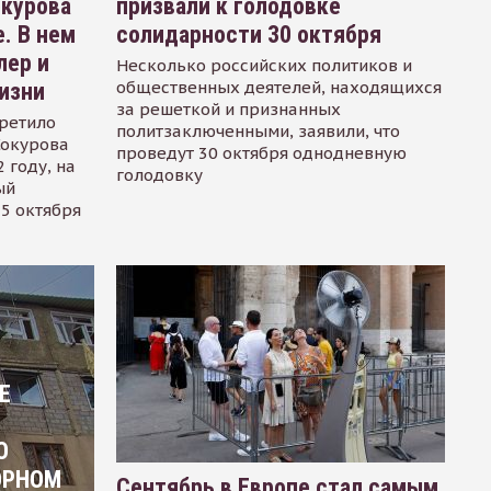
окурова
призвали к голодовке
. В нем
солидарности 30 октября
лер и
Несколько российских политиков и
общественных деятелей, находящихся
изни
за решеткой и признанных
ретило
политзаключенными, заявили, что
Сокурова
проведут 30 октября однодневную
 году, на
голодовку
ый
15 октября
Е
О
ОРНОМ
Сентябрь в Европе стал самым