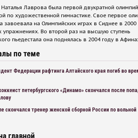
я Наталья Лаврова была первой двукратной олимпи
ой по художественной гимнастике. Свое первое ол
а завоевала на Олимпийских играх в Сиднее в 2000 
 упражнениях. Во второй раз на высшую ступень
ого пьедестала она поднялась в 2004 году в Афина
алы по теме
дент Федерации рафтинга Алтайского края погиб во вре
хоккеист петербургского «Динамо» скончался после поп
олову
е скончался тренер женской сборной России по вольной
на главной