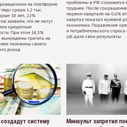
проблемы в РФ становится 
проведенном на платформе
труднее. После сокращения
гляд» среди 1,2 тыс.
первом квартале на 0,6% в
арше 18 лет, 22%
квартал показал нулевой р
ов заявили, что не могут
экономики. Подавление кр
свои кредитные
и потребительского спроса
сти. При этом 18,5%
ЦБ дало свои результаты
 вынуждены тратить на
олее половины своего
ого доход
 создадут систему
Минкульт запретил по