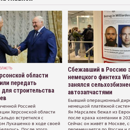
БЛАСТЬ
Сбежавший в Россию э
рсонской области
немецкого финтеха Wi
или передать
занялся сельхозбизне
 для строительства
автозапчастями
иев
Бывший операционный дир
аченной Россией
немецкой платёжной систем
ации Херсонской области
Ян Марсалек бежал из Евр
альдо встретился с
после краха компании в 202
ом Лукашенко в ходе своей
Сейчас он живёт в Москве, 
Беларусь. После этого
перемещается по России и 