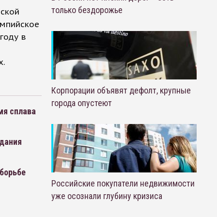
только бездорожье
йской
импийское
году в
х.
Корпорации объявят дефолт, крупные
города опустеют
мя сплава
адания
 борьбе
Российские покупатели недвижимости
уже осознали глубину кризиса