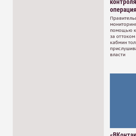
контрол
операци
Правительс
мониторинг
помощью к
за оттоком 
кабмин тол
прислушив
власти
«ВКонтак