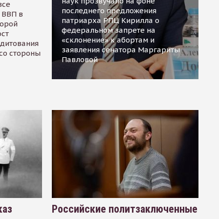
наук прозвучало на фоне
все
последнего предложения
 ВВП в
патриарха РПЦ Кирилла о
торой
федеральном запрете на
ост
«склонение» к абортам и
едитования
заявления сенатора Маргариты
 со стороны
Павловой
каз
Российские политзаключенные