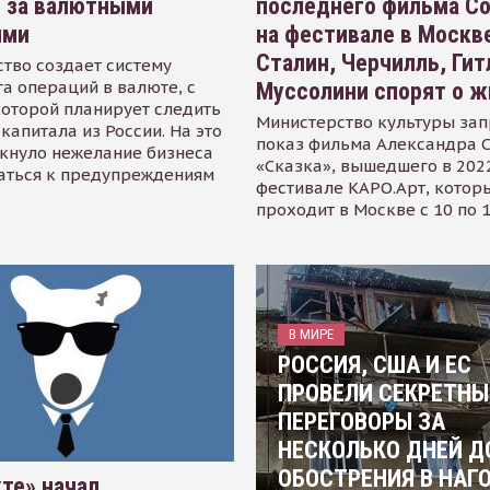
я за валютными
последнего фильма С
ями
на фестивале в Москве
Сталин, Черчилль, Гит
тво создает систему
а операций в валюте, с
Муссолини спорят о ж
оторой планирует следить
Министерство культуры зап
капитала из России. На это
показ фильма Александра 
кнуло нежелание бизнеса
«Сказка», вышедшего в 2022
аться к предупреждениям
фестивале КАРО.Арт, котор
проходит в Москве с 10 по 
В МИРЕ
РОССИЯ, США И ЕС
ПРОВЕЛИ СЕКРЕТНЫ
ПЕРЕГОВОРЫ ЗА
НЕСКОЛЬКО ДНЕЙ Д
ОБОСТРЕНИЯ В НАГ
те» начал