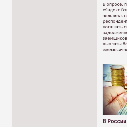
В опросе, 
«Яндекс.Вз
человек ст
респондент
погашать 
задолженно
заемщиков
выплаты б
ежемесячн
В России