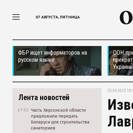
07 АВГУСТА, ПЯТНИЦА
ФБР ищет информаторов на
ООН при
русском языке
прекрат
Украин
23.04.2010 18:
Лента новостей
Изв
17:35
Часть Херсонской области
Лав
предложили передать
Беларуси для строительства
санаториев