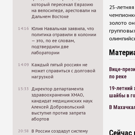
который пересекал Евразию
25-летня
на велосипеде, арестовали на
чемпионк
Дальнем Востоке
золото он
14:16
Юлия Навальная заявила, что
групповых
политика отравили в колонии
олимпийск
— это, по ее словам,
подтвердили две
Матери
лаборатории
14:09
Каждый пятый россиян не
Вице-прези
может справиться с долговой
по реке
нагрузкой
19-летний 
15:33
Директор департамента
здравоохранения ХМАО,
шайбы в г
кандидат медицинских наук
В Махачкал
Алексей Добровольский
выступил против запрета
абортов
20:58
В России создадут систему
Сейчас 