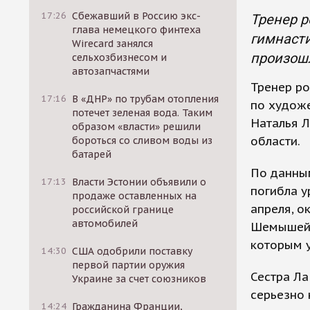
17:26
Сбежавший в Россию экс-
Тренер р
глава немецкого финтеха
гимнасти
Wirecard занялся
произошл
сельхозбизнесом и
автозапчастями
Тренер ро
17:16
В «ДНР» по трубам отопления
по художе
потечет зеленая вода. Таким
Наталья 
образом «власти» решили
области.
бороться со сливом воды из
батарей
По данным
17:13
Власти Эстонии объявили о
погибла у
продаже оставленных на
апреля, о
российской границе
автомобилей
Шемышейка
которым у
14:30
США одобрили поставку
первой партии оружия
Сестра Ла
Украине за счет союзников
серьезно 
14:24
Гражданина Франции,