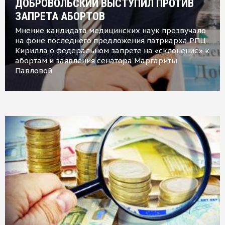
ДОБРОВОЛЬСКИЙ ВЫСТУПИЛ ПРОТИВ
ЗАПРЕТА АБОРТОВ
Мнение кандидата медицинских наук прозвучало
на фоне последнего предложения патриарха РПЦ
Кирилла о федеральном запрете на «склонение» к
абортам и заявления сенатора Маргариты
Павловой