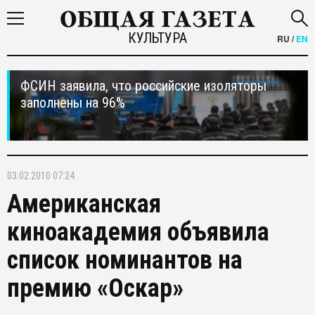
КУЛЬТУРА
RU
/
EN
ФСИН заявила, что российские изоляторы
заполнены на 96%
03.02.2010 07:24
Американская
киноакадемия объявила
список номинантов на
премию «Оскар»