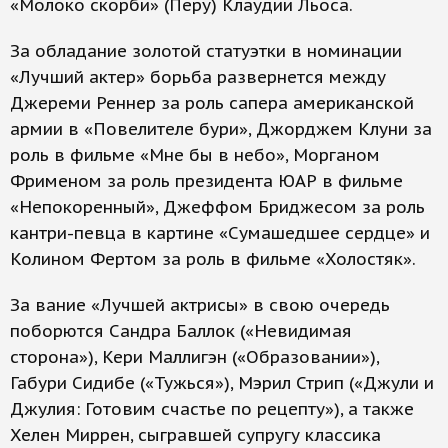
«Молоко скорби» (Перу) Клаудии Льоса.
За обладание золотой статуэтки в номинации
«Лучший актер» борьба развернется между
Джереми Реннер за роль сапера американской
армии в «Повелителе бури», Джорджем Клуни за
роль в фильме «Мне бы в небо», Морганом
Фрименом за роль президента ЮАР в фильме
«Непокоренный», Джеффом Бриджесом за роль
кантри-певца в картине «Сумашедшее сердце» и
Колином Фертом за роль в фильме «Холостяк».
За вание «Лучшей актрисы» в свою очередь
поборются Сандра Баллок («Невидимая
сторона»), Кери Маллигэн («Образовании»),
Габури Сидибе («Тужься»), Мэрил Стрип («Джули и
Джулия: Готовим счастье по рецепту»), а также
Хелен Миррен, сыгравшей супругу классика