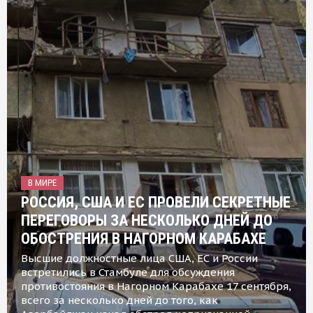
В МИРЕ
РОССИЯ, США И ЕС ПРОВЕЛИ СЕКРЕТНЫЕ
ПЕРЕГОВОРЫ ЗА НЕСКОЛЬКО ДНЕЙ ДО
ОБОСТРЕНИЯ В НАГОРНОМ КАРАБАХЕ
Высшие должностные лица США, ЕС и России
встретились в Стамбуле для обсуждения
противостояния в Нагорном Карабахе 17 сентября,
всего за несколько дней до того, как