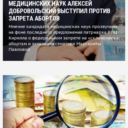
МЕДИЦИНСКИХ НАУК АЛЕКСЕЙ
ДОБРОВОЛЬСКИЙ ВЫСТУПИЛ ПРОТИВ
ЗАПРЕТА АБОРТОВ
Мнение кандидата медицинских наук прозвучало
на фоне последнего предложения патриарха РПЦ
Кирилла о федеральном запрете на «склонение» к
абортам и заявления сенатора Маргариты
Павловой