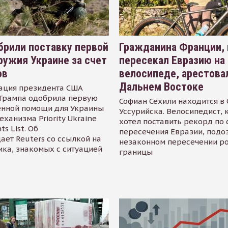
рили поставку первой
Гражданина Франции,
ружия Украине за счет
пересекал Евразию на
ов
велосипеде, арестова
Дальнем Востоке
ация президента США
Трампа одобрила первую
Софиан Сехили находится в
енной помощи для Украины
Уссурийска. Велосипедист,
еханизма Priority Ukraine
хотел поставить рекорд по 
s List. Об
пересечения Евразии, подо
ает Reuters со ссылкой на
незаконном пересечении р
ика, знакомых с ситуацией
границы