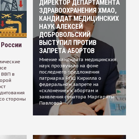
ДИРЕКТОР ДЕПАРТАМЕНТА
ЗДРАВООХРАНЕНИЯ ХМАО,
КАНДИДАТ МЕДИЦИНСКИХ
НАУК АЛЕКСЕЙ
ДОБРОВОЛЬСКИЙ
ВЫСТУПИЛ ПРОТИВ
 России
ЗАПРЕТА АБОРТОВ
Мнение кандидата медицинских
мические
наук прозвучало на фоне
все
последнего предложения
 ВВП в
патриарха РПЦ Кирилла о
торой
федеральном запрете на
ост
«склонение» к абортам и
едитования
заявления сенатора Маргариты
 со стороны
Павловой