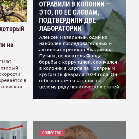
ОТРАВИЛИ В КОЛОНИИ —
ЭТО, ПО ЕЕ СЛОВАМ,
ПОДТВЕРДИЛИ ДВЕ
ЛАБОРАТОРИИ
 который
Алексей Навальный, один из
наиболее последовательных и
ли на
активных критиков Владимира
Путина, основатель Фонда
 СИЗО
борьбы с коррупцией, скончался
 который
в колонии в Харпе за Полярным
скорости
кругом 16 февраля 2024 года. Он
зревается в
отбывал там наказание по
оссийской
целому ряду политических статей
ОБЩЕСТВО