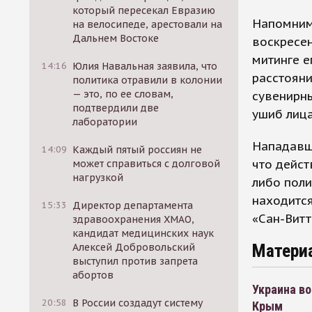
который пересекал Евразию
Напомним
на велосипеде, арестовали на
Дальнем Востоке
воскресе
митинге е
14:16
Юлия Навальная заявила, что
расстояни
политика отравили в колонии
— это, по ее словам,
сувенирн
подтвердили две
ушиб лица
лаборатории
Нападавши
14:09
Каждый пятый россиян не
что дейст
может справиться с долговой
нагрузкой
либо поли
находитс
15:33
Директор департамента
«Сан-Витт
здравоохранения ХМАО,
кандидат медицинских наук
Матери
Алексей Добровольский
выступил против запрета
абортов
Украина во
20:58
В России создадут систему
Крым