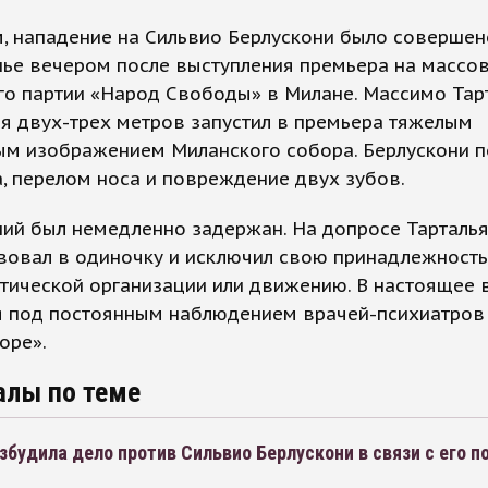
, нападение на Сильвио Берлускони было совершен
нье вечером после выступления премьера на массо
го партии «Народ Свободы» в Милане. Массимо Тар
я двух-трех метров запустил в премьера тяжелым
ым изображением Миланского собора. Берлускони п
, перелом носа и повреждение двух зубов.
й был немедленно задержан. На допросе Тарталья
вовал в одиночку и исключил свою принадлежность
тической организации или движению. В настоящее 
я под постоянным наблюдением врачей-психиатров
оре».
алы по теме
збудила дело против Сильвио Берлускони в связи с его п