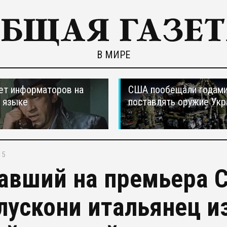
В МИРЕ
ет информаторов на
США пообещали годам
 языке
поставлять оружие Укр
15
авший на премьера 
лускони итальянец и