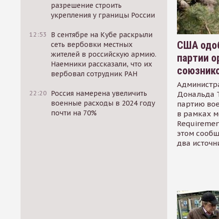
разрешение строить
укрепления у границы России
12:53
В сентябре на Кубе раскрыли
США одоб
сеть вербовки местных
жителей в российскую армию.
партии о
Наемники рассказали, что их
союзник
вербовал сотрудник РАН
Администр
22:20
Россия намерена увеличить
Дональда 
военные расходы в 2024 году
партию во
почти на 70%
в рамках м
Requirement
этом сообщ
два источн