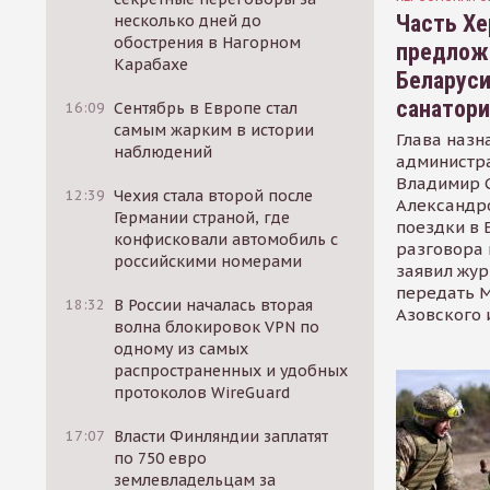
Часть Хе
несколько дней до
обострения в Нагорном
предлож
Карабахе
Беларуси
санатор
16:09
Сентябрь в Европе стал
самым жарким в истории
Глава назн
наблюдений
администр
Владимир С
12:39
Чехия стала второй после
Александр
Германии страной, где
поездки в 
конфисковали автомобиль с
разговора 
российскими номерами
заявил жур
передать М
18:32
В России началась вторая
Азовского 
волна блокировок VPN по
одному из самых
распространенных и удобных
протоколов WireGuard
17:07
Власти Финляндии заплатят
по 750 евро
землевладельцам за