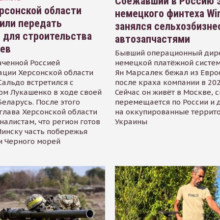
Сбежавший в Россию э
рсонской области
немецкого финтеха Wi
или передать
занялся сельхозбизне
 для строительства
автозапчастями
иев
Бывший операционный дир
аченной Россией
немецкой платёжной систем
ации Херсонской области
Ян Марсалек бежал из Евр
альдо встретился с
после краха компании в 202
ом Лукашенко в ходе своей
Сейчас он живёт в Москве, 
Беларусь. После этого
перемещается по России и 
глава Херсонской области
на оккупированные террит
налистам, что регион готов
Украины
инску часть побережья
и Черного морей