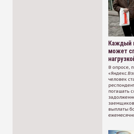
Каждый 
может сп
нагрузко
В опросе, 
«Яндекс.Вз
человек ст
респондент
погашать 
задолженно
заемщиков
выплаты б
ежемесячн