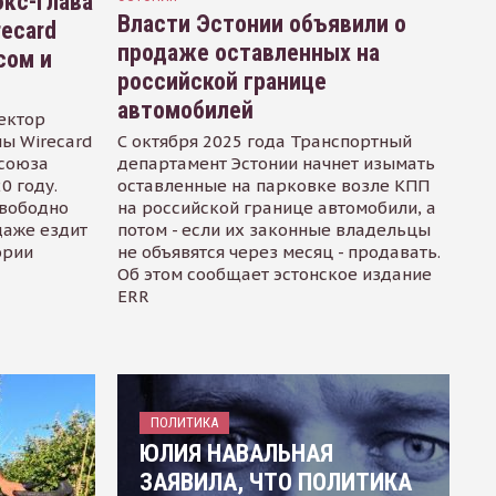
кс-глава
Власти Эстонии объявили о
recard
продаже оставленных на
сом и
российской границе
автомобилей
ектор
ы Wirecard
С октября 2025 года Транспортный
осоюза
департамент Эстонии начнет изымать
0 году.
оставленные на парковке возле КПП
свободно
на российской границе автомобили, а
даже ездит
потом - если их законные владельцы
ории
не объявятся через месяц - продавать.
Об этом сообщает эстонское издание
ERR
ПОЛИТИКА
ЮЛИЯ НАВАЛЬНАЯ
ЗАЯВИЛА, ЧТО ПОЛИТИКА