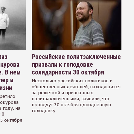
каз
Российские политзаключенные
окурова
призвали к голодовке
. В нем
солидарности 30 октября
лер и
Несколько российских политиков и
общественных деятелей, находящихся
изни
за решеткой и признанных
ретило
политзаключенными, заявили, что
Сокурова
проведут 30 октября однодневную
 году, на
голодовку
ый
15 октября