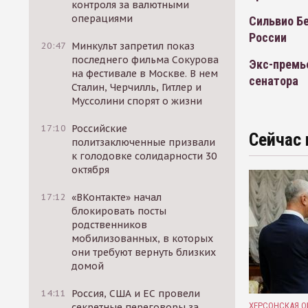
контроля за валютными
операциями
Сильвио Б
России
20:47
Минкульт запретил показ
последнего фильма Сокурова
Экс-премье
на фестивале в Москве. В нем
сенатора
Сталин, Черчилль, Гитлер и
Муссолини спорят о жизни
17:10
Российские
Сейчас 
политзаключенные призвали
к голодовке солидарности 30
октября
17:12
«ВКонтакте» начал
блокировать посты
родственников
мобилизованных, в которых
они требуют вернуть близких
домой
14:11
Россия, США и ЕС провели
ХЕРСОНСКАЯ О
секретные переговоры за