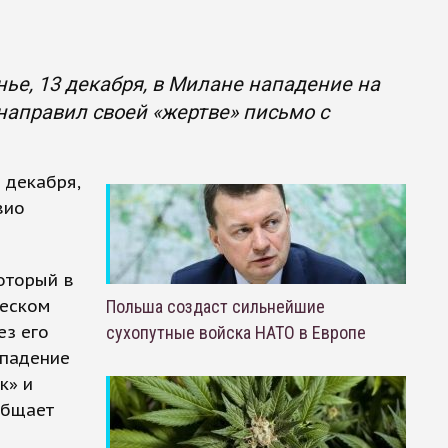
ье, 13 декабря, в Милане нападение на
направил своей «жертве» письмо с
 декабря,
вио
оторый в
ческом
Польша создаст сильнейшие
ез его
сухопутные войска НАТО в Европе
ападение
к» и
общает