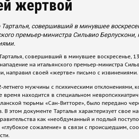
ей жертвой
Тарталья, совершивший в минувшее воскресен
кого премьер-министра Сильвио Берлускони, 
иями.
арталья, совершивший в минувшее воскресенье, 13
нападение на итальянского премьер-министра Силь
и, направил своей «жертве» письмо с извинениями.
-летнего мужчины с психическими отклонениями, к
е время находится в специальном невропсихиатри
ланской тюрьмы «Сан-Витторе», было передано чер
. В этом документе Тарталья характеризует свое н
правительства как «необдуманный и подлый поступо
 «глубокое сожаление» в связи с происшедшим, со
сти.