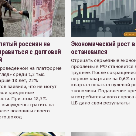
пятый россиян не
Экономический рост в
равиться с долговой
остановился
й
Отрицать серьезные эконо
проблемы в РФ становится 
проведенном на платформе
труднее. После сокращения
гляд» среди 1,2 тыс.
первом квартале на 0,6% в
арше 18 лет, 22%
квартал показал нулевой р
ов заявили, что не могут
экономики. Подавление кр
свои кредитные
и потребительского спроса
сти. При этом 18,5%
ЦБ дало свои результаты
 вынуждены тратить на
олее половины своего
ого доход