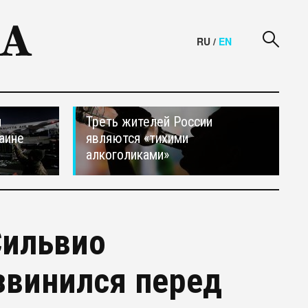
RU
/
EN
и
Треть жителей России
аине
являются «тихими
алкоголиками»
Сильвио
звинился перед