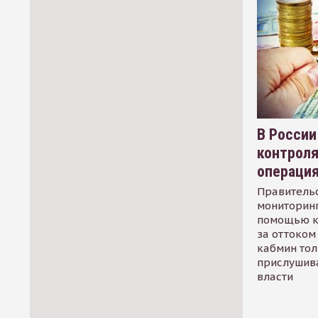
В России
контрол
операци
Правительс
мониторинг
помощью к
за оттоком 
кабмин тол
прислушив
власти