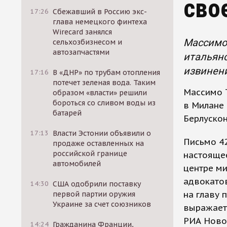
сво
17:26
Сбежавший в Россию экс-
глава немецкого финтеха
Wirecard занялся
Массимо 
сельхозбизнесом и
автозапчастями
итальянс
извинен
17:16
В «ДНР» по трубам отопления
потечет зеленая вода. Таким
Массимо Т
образом «власти» решили
бороться со сливом воды из
в Милане 
батарей
Берлускон
17:13
Власти Эстонии объявили о
Письмо 42
продаже оставленных на
российской границе
настояще
автомобилей
центре ми
адвокатов
14:30
США одобрили поставку
на главу 
первой партии оружия
Украине за счет союзников
выражает
РИА Ново
14:24
Гражданина Франции,