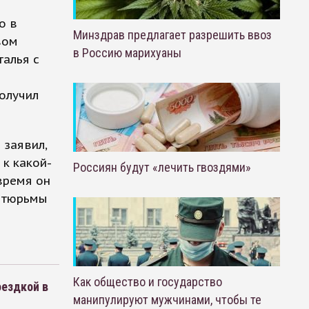
о в
Минздрав предлагает разрешить ввоз
вом
в Россию марихуаны
талья с
олучил
 заявил,
 к какой-
Россиян будут «лечить гвоздями»
время он
 тюрьмы
Как общество и государство
оездкой в
манипулируют мужчинами, чтобы те