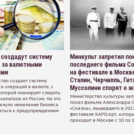
 создадут систему
Минкульт запретил по
я за валютными
последнего фильма С
ями
на фестивале в Москве
Сталин, Черчилль, Гит
тво создает систему
а операций в валюте, с
Муссолини спорят о ж
оторой планирует следить
Министерство культуры зап
капитала из России. На это
показ фильма Александра 
кнуло нежелание бизнеса
«Сказка», вышедшего в 2022
аться к предупреждениям
фестивале КАРО.Арт, котор
проходит в Москве с 10 по 