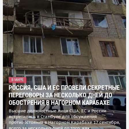
В МИРЕ
РОССИЯ, США И ЕС ПРОВЕЛИ СЕКРЕТНЫЕ
ПЕРЕГОВОРЫ ЗА НЕСКОЛЬКО ДНЕЙ ДО
ОБОСТРЕНИЯ В НАГОРНОМ КАРАБАХЕ
Высшие должностные лица США, ЕС и России
встретились в Стамбуле для обсуждения
противостояния в Нагорном Карабахе 17 сентября,
всего за несколько дней до того, как