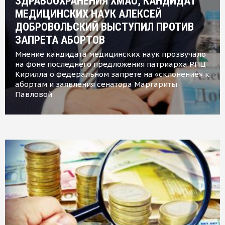
ЗДРАВООХРАНЕНИЯ ХМАО, КАНДИДАТ
МЕДИЦИНСКИХ НАУК АЛЕКСЕЙ
ДОБРОВОЛЬСКИЙ ВЫСТУПИЛ ПРОТИВ
ЗАПРЕТА АБОРТОВ
Мнение кандидата медицинских наук прозвучало
на фоне последнего предложения патриарха РПЦ
Кирилла о федеральном запрете на «склонение» к
абортам и заявления сенатора Маргариты
Павловой