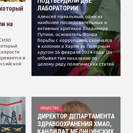
ПОДТВЕРДИЛИ ДВЕ
ЛАБОРАТОРИИ
 который
Алексей Навальный, один из
наиболее последовательных и
ли на
активных критиков Владимира
Путина, основатель Фонда
 СИЗО
борьбы с коррупцией, скончался
 который
в колонии в Харпе за Полярным
скорости
кругом 16 февраля 2024 года. Он
зревается в
отбывал там наказание по
оссийской
целому ряду политических статей
ОБЩЕСТВО
ДИРЕКТОР ДЕПАРТАМЕНТА
ЗДРАВООХРАНЕНИЯ ХМАО,
КАНДИДАТ МЕДИЦИНСКИХ