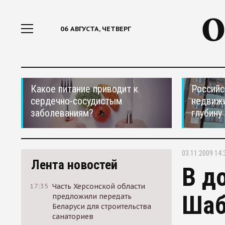
06 АВГУСТА, ЧЕТВЕРГ
Какое питание приводит к
Российс
сердечно-сосудистым
недвижи
заболеваниям?
глубину
03.11.2009 14:
Лента новостей
В д
17:35
Часть Херсонской области
Шаб
предложили передать
Беларуси для строительства
санаториев