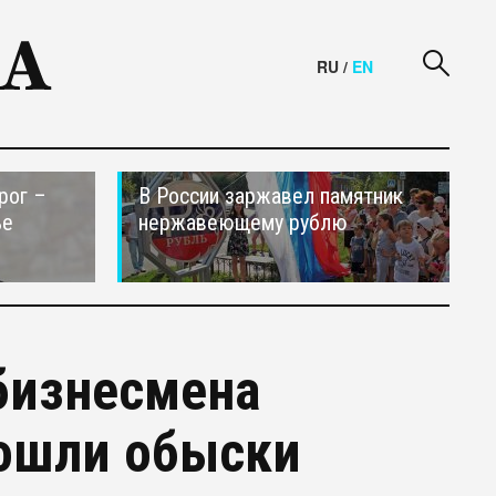
RU
/
EN
рог –
В России заржавел памятник
ье
нержавеющему рублю
 бизнесмена
ошли обыски