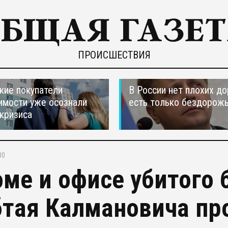
ПРОИСШЕСТВИЯ
кие покупатели
В России нет плохих до
мости уже осознали
есть только бездорож
 кризиса
30
оме и офисе убитого
тая Калмановича пр