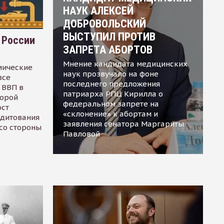
НАУК АЛЕКСЕЙ
ДОБРОВОЛЬСКИЙ
ВЫСТУПИЛ ПРОТИВ
 России
ЗАПРЕТА АБОРТОВ
Мнение кандидата медицинских
мические
наук прозвучало на фоне
все
последнего предложения
 ВВП в
патриарха РПЦ Кирилла о
торой
федеральном запрете на
ост
«склонение» к абортам и
едитования
заявления сенатора Маргариты
 со стороны
Павловой