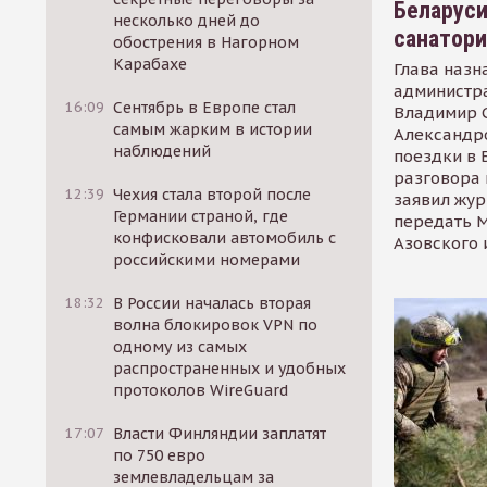
Беларуси
несколько дней до
санатор
обострения в Нагорном
Карабахе
Глава назн
администр
16:09
Сентябрь в Европе стал
Владимир С
самым жарким в истории
Александр
наблюдений
поездки в 
разговора 
12:39
Чехия стала второй после
заявил жур
Германии страной, где
передать М
конфисковали автомобиль с
Азовского 
российскими номерами
18:32
В России началась вторая
волна блокировок VPN по
одному из самых
распространенных и удобных
протоколов WireGuard
17:07
Власти Финляндии заплатят
по 750 евро
землевладельцам за