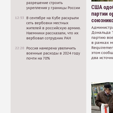
разрешение строить
США одоб
укрепления у границы России
партии о
12:53
В сентябре на Кубе раскрыли
союзник
сеть вербовки местных
Администр
жителей в российскую армию.
Дональда 
Наемники рассказали, что их
партию во
вербовал сотрудник РАН
в рамках м
Requirement
22:20
Россия намерена увеличить
этом сообщ
военные расходы в 2024 году
два источн
почти на 70%