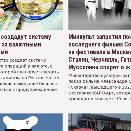
 создадут систему
Минкульт запретил по
я за валютными
последнего фильма С
ями
на фестивале в Москве
Сталин, Черчилль, Гит
тво создает систему
а операций в валюте, с
Муссолини спорят о ж
оторой планирует следить
Министерство культуры зап
капитала из России. На это
показ фильма Александра 
кнуло нежелание бизнеса
«Сказка», вышедшего в 2022
аться к предупреждениям
фестивале КАРО.Арт, котор
проходит в Москве с 10 по 