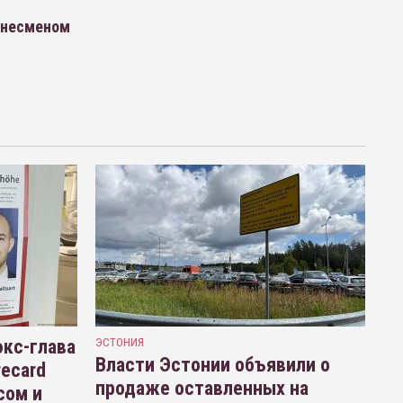
знесменом
кс-глава
ЭСТОНИЯ
Власти Эстонии объявили о
recard
продаже оставленных на
сом и