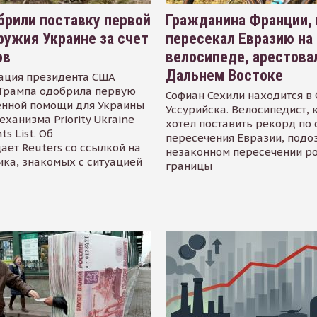
рили поставку первой
Гражданина Франции,
ружия Украине за счет
пересекал Евразию на
ов
велосипеде, арестова
Дальнем Востоке
ация президента США
Трампа одобрила первую
Софиан Сехили находится в
енной помощи для Украины
Уссурийска. Велосипедист,
еханизма Priority Ukraine
хотел поставить рекорд по 
s List. Об
пересечения Евразии, подо
ает Reuters со ссылкой на
незаконном пересечении р
ика, знакомых с ситуацией
границы