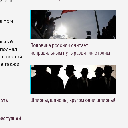
, его
в том
льный
Половина россиян считает
ыполнял
неправильным путь развития страны
й сборной
на также
Шпионы, шпионы, кругом одни шпионы!
асть
реступной