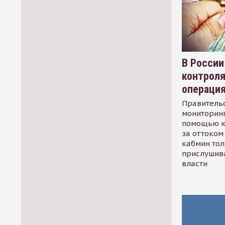
В России
контрол
операци
Правительс
мониторинг
помощью к
за оттоком 
кабмин тол
прислушив
власти