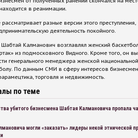
изнесмен от полученных ранений скончался на месте
находится в реанимации.
 рассматривает разные версии этого преступления, 
дпринимательскую деятельность покойного.
й Шабтай Калманович возглавлял женский баскетбо
ртак» из подмосковного Видного. Кроме того, он в
сти генерального менеджера женской национально
болу. По данным СМИ в сферу интересов бизнесме
арамецтика, торговля и недвижимость.
алы по теме
ства убитого бизнесмена Шабтая Калмановича пропала ч
лмановича могли «заказать» лидеры некой этнической п
ки