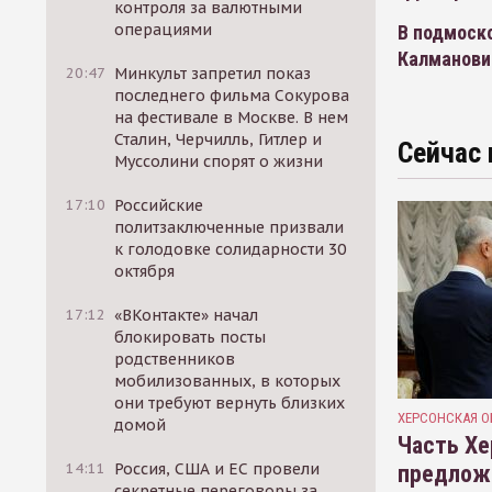
контроля за валютными
операциями
В подмоск
Калманов
20:47
Минкульт запретил показ
последнего фильма Сокурова
на фестивале в Москве. В нем
Сталин, Черчилль, Гитлер и
Сейчас 
Муссолини спорят о жизни
17:10
Российские
политзаключенные призвали
к голодовке солидарности 30
октября
17:12
«ВКонтакте» начал
блокировать посты
родственников
мобилизованных, в которых
они требуют вернуть близких
ХЕРСОНСКАЯ О
домой
Часть Хе
14:11
Россия, США и ЕС провели
предлож
секретные переговоры за