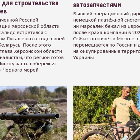
 для строительства
автозапчастями
иев
Бывший операционный дир
аченной Россией
немецкой платёжной систем
ации Херсонской области
Ян Марсалек бежал из Евр
альдо встретился с
после краха компании в 202
ом Лукашенко в ходе своей
Сейчас он живёт в Москве, 
Беларусь. После этого
перемещается по России и 
глава Херсонской области
на оккупированные террит
налистам, что регион готов
Украины
инску часть побережья
и Черного морей