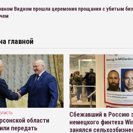
овном Видном прошла церемония прощания с убитым би
ичем
на главной
БЛАСТЬ
Сбежавший в Россию э
рсонской области
немецкого финтеха Wi
или передать
занялся сельхозбизне