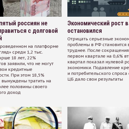
пятый россиян не
Экономический рост в
равиться с долговой
остановился
й
Отрицать серьезные эконо
проблемы в РФ становится 
проведенном на платформе
труднее. После сокращения
гляд» среди 1,2 тыс.
первом квартале на 0,6% в
арше 18 лет, 22%
квартал показал нулевой р
ов заявили, что не могут
экономики. Подавление кр
свои кредитные
и потребительского спроса
сти. При этом 18,5%
ЦБ дало свои результаты
 вынуждены тратить на
олее половины своего
ого доход