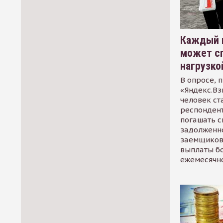
Каждый 
может сп
нагрузко
В опросе, 
«Яндекс.Вз
человек ст
респондент
погашать 
задолженно
заемщиков
выплаты б
ежемесячн