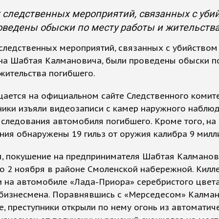
 следственных мероприятий, связанных с уб
ведены обыски по месту работы и жительства
следственных мероприятий, связанных с убийством
на Шабтая Калмановича, были проведены обыски п
жительства погибшего.
ается на официальном сайте Следственного комите
ики изъяли видеозаписи с камер наружного наблю
следования автомобиля погибшего. Кроме того, на
ния обнаружены 19 гильз от оружия калибра 9 милл
, покушение на предпринимателя Шабтая Калманов
о 2 ноября в районе Смоленской набережной. Килл
 на автомобиле «Лада-Приора» серебристого цвета
бизнесмена. Поравнявшись с «Мерседесом» Калман
, преступники открыли по нему огонь из автоматич