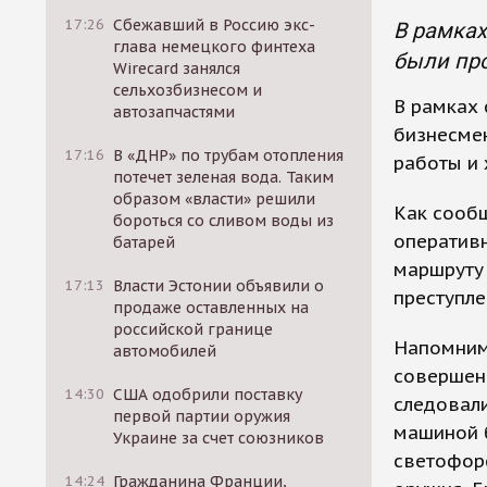
17:26
Сбежавший в Россию экс-
В рамках
глава немецкого финтеха
были про
Wirecard занялся
сельхозбизнесом и
В рамках 
автозапчастями
бизнесме
17:16
В «ДНР» по трубам отопления
работы и 
потечет зеленая вода. Таким
образом «власти» решили
Как сообщ
бороться со сливом воды из
оперативн
батарей
маршруту 
17:13
Власти Эстонии объявили о
преступле
продаже оставленных на
российской границе
Напомним
автомобилей
совершен
14:30
США одобрили поставку
следовали
первой партии оружия
машиной 
Украине за счет союзников
светофоре
14:24
Гражданина Франции,