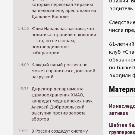
оружия. Б
который пересекал Евразию
водитель 
на велосипеде, арестовали на
Дальнем Востоке
Следствие
14:16
Юлия Навальная заявила, что
числе пре
политика отравили в колонии
— это, по ее словам,
61-летни
подтвердили две
клуб «Спа
лаборатории
обязанно
14:09
Каждый пятый россиян не
по баскет
может справиться с долговой
входили ф
нагрузкой
Матери
15:33
Директор департамента
здравоохранения ХМАО,
кандидат медицинских наук
Из наслед
Алексей Добровольский
активов
выступил против запрета
абортов
Шабтая Ка
20:58
В России создадут систему
группиров