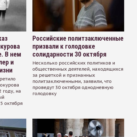
каз
Российские политзаключенные
окурова
призвали к голодовке
. В нем
солидарности 30 октября
лер и
Несколько российских политиков и
общественных деятелей, находящихся
изни
за решеткой и признанных
ретило
политзаключенными, заявили, что
Сокурова
проведут 30 октября однодневную
 году, на
голодовку
ый
15 октября