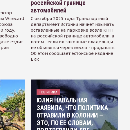
российской границе
автомобилей
ектор
ы Wirecard
С октября 2025 года Транспортный
осоюза
департамент Эстонии начнет изымать
0 году.
оставленные на парковке возле КПП
свободно
на российской границе автомобили, а
даже ездит
потом - если их законные владельцы
ории
не объявятся через месяц - продавать.
Об этом сообщает эстонское издание
ERR
ПОЛИТИКА
ЮЛИЯ НАВАЛЬНАЯ
ЗАЯВИЛА, ЧТО ПОЛИТИКА
ОТРАВИЛИ В КОЛОНИИ —
ЭТО, ПО ЕЕ СЛОВАМ,