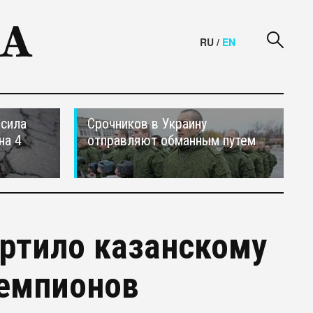
RU
/
EN
осила
Срочников в Украину
на 4
отправляют обманным путем
ртило казанскому
чемпионов