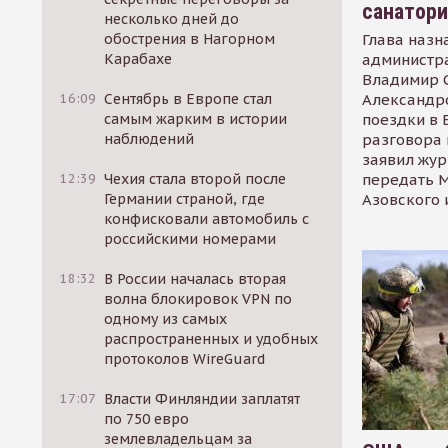
санатор
несколько дней до
Глава назн
обострения в Нагорном
администр
Карабахе
Владимир С
Александр
16:09
Сентябрь в Европе стал
поездки в 
самым жарким в истории
разговора 
наблюдений
заявил жур
передать М
12:39
Чехия стала второй после
Азовского 
Германии страной, где
конфисковали автомобиль с
российскими номерами
18:32
В России началась вторая
волна блокировок VPN по
одному из самых
распространенных и удобных
протоколов WireGuard
17:07
Власти Финляндии заплатят
по 750 евро
землевладельцам за