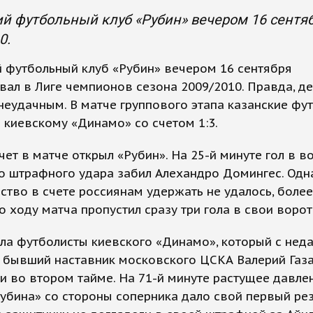
й футбольный клуб «Рубин» вечером 16 сентя
0.
 футбольный клуб «Рубин» вечером 16 сентября
ал в Лиге чемпионов сезона 2009/2010. Правда, д
неудачным. В матче группового этапа казанские фу
 киевскому «Динамо» со счетом 1:3.
ет в матче открыл «Рубин». На 25-й минуте гол в в
о штрафного удара забил Алехандро Домингес. Одн
тво в счете россиянам удержать не удалось, более
о ходу матча пропустил сразу три гола в свои ворот
ола футболисты киевского «Динамо», который с нед
 бывший наставник московского ЦСКА Валерий Газа
и во втором тайме. На 71-й минуте растущее давле
убина» со стороны соперника дало свой первый рез