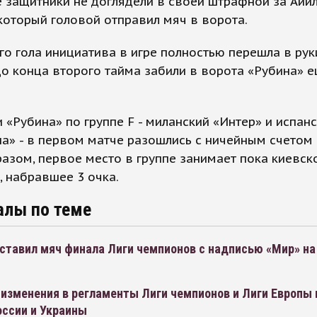
 защитники не доглядели в своей штрафной за Айи
оторый головой отправил мяч в ворота.
го гола инициатива в игре полностью перешла в рук
о конца второго тайма забили в ворота «Рубина» 
 «Рубина» по группе F - миланский «Интер» и испан
а» - в первом матче разошлись с ничейным счетом (
азом, первое место в группе занимает пока киевск
 набравшее 3 очка.
алы по теме
ставил мяч финала Лиги чемпионов с надписью «Мир» на
изменения в регламенты Лиги чемпионов и Лиги Европы 
оссии и Украины