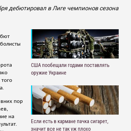
бря дебютировал в Лиге чемпионов сезона
ебют
тболисты
орота
США пообещали годами поставлять
ако
оружие Украине
 того
а.
авних пор
ев,
ние на
Если есть в кармане пачка сигарет,
ультат.
значит все не так уж плохо