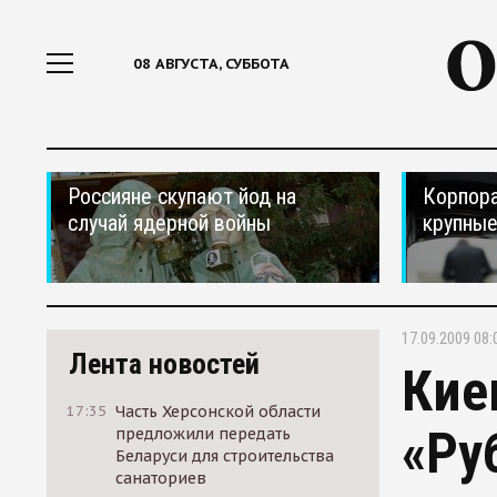
08 АВГУСТА, СУББОТА
Россияне скупают йод на
Корпора
случай ядерной войны
крупные
17.09.2009 08:
Лента новостей
Кие
17:35
Часть Херсонской области
«Ру
предложили передать
Беларуси для строительства
санаториев