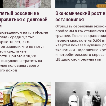
пятый россиян не
Экономический рост в
равиться с долговой
остановился
й
Отрицать серьезные эконо
проблемы в РФ становится 
проведенном на платформе
труднее. После сокращения
гляд» среди 1,2 тыс.
первом квартале на 0,6% в
арше 18 лет, 22%
квартал показал нулевой р
ов заявили, что не могут
экономики. Подавление кр
свои кредитные
и потребительского спроса
сти. При этом 18,5%
ЦБ дало свои результаты
 вынуждены тратить на
олее половины своего
ого доход