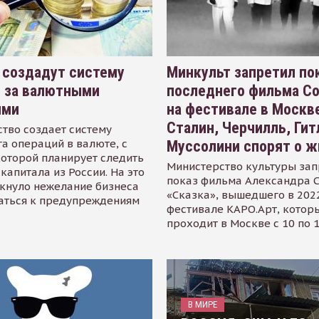
 создадут систему
Минкульт запретил по
я за валютными
последнего фильма С
ями
на фестивале в Москве
Сталин, Черчилль, Гит
тво создает систему
а операций в валюте, с
Муссолини спорят о ж
оторой планирует следить
Министерство культуры зап
капитала из России. На это
показ фильма Александра 
кнуло нежелание бизнеса
«Сказка», вышедшего в 2022
аться к предупреждениям
фестивале КАРО.Арт, котор
проходит в Москве с 10 по 
В МИРЕ