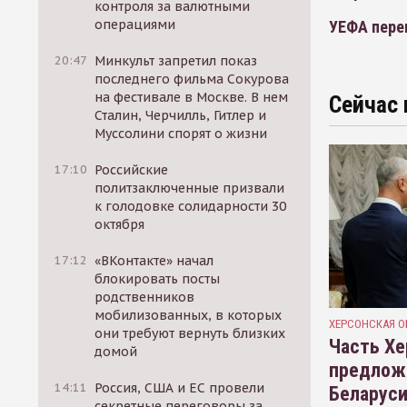
контроля за валютными
операциями
УЕФА пере
20:47
Минкульт запретил показ
последнего фильма Сокурова
на фестивале в Москве. В нем
Сейчас 
Сталин, Черчилль, Гитлер и
Муссолини спорят о жизни
17:10
Российские
политзаключенные призвали
к голодовке солидарности 30
октября
17:12
«ВКонтакте» начал
блокировать посты
родственников
мобилизованных, в которых
ХЕРСОНСКАЯ О
они требуют вернуть близких
Часть Хе
домой
предлож
14:11
Россия, США и ЕС провели
Беларуси
секретные переговоры за