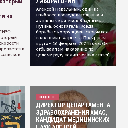
ЛАБОРАТОРИИ
 который
Алексей Навальный, один из
наиболее последовательных и
ли на
активных критиков Владимира
Путина, основатель Фонда
 СИЗО
борьбы с коррупцией, скончался
 который
в колонии в Харпе за Полярным
скорости
кругом 16 февраля 2024 года. Он
зревается в
отбывал там наказание по
оссийской
целому ряду политических статей
ОБЩЕСТВО
ДИРЕКТОР ДЕПАРТАМЕНТА
ЗДРАВООХРАНЕНИЯ ХМАО,
КАНДИДАТ МЕДИЦИНСКИХ
НАУК АЛЕКСЕЙ