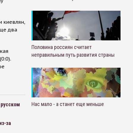
лу
и киевлян,
еще два
Половина россиян считает
ская
неправильным путь развития страны
0:0).
ое
Нас мало - а станет еще меньше
 русском
из-за