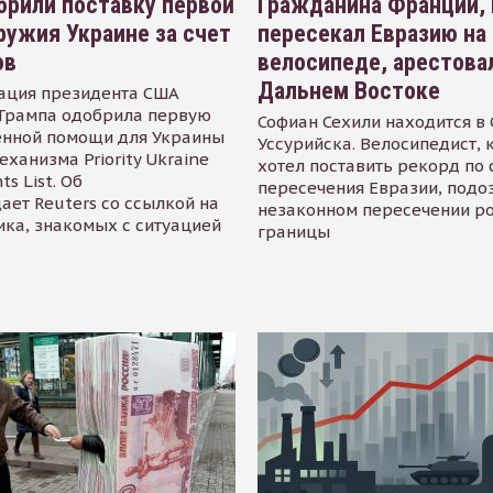
рили поставку первой
Гражданина Франции,
ружия Украине за счет
пересекал Евразию на
ов
велосипеде, арестова
Дальнем Востоке
ация президента США
Трампа одобрила первую
Софиан Сехили находится в
енной помощи для Украины
Уссурийска. Велосипедист,
еханизма Priority Ukraine
хотел поставить рекорд по 
s List. Об
пересечения Евразии, подо
ает Reuters со ссылкой на
незаконном пересечении р
ика, знакомых с ситуацией
границы