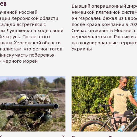
иев
Бывший операционный дир
аченной Россией
немецкой платёжной систем
ации Херсонской области
Ян Марсалек бежал из Евр
альдо встретился с
после краха компании в 202
ом Лукашенко в ходе своей
Сейчас он живёт в Москве, 
Беларусь. После этого
перемещается по России и 
глава Херсонской области
на оккупированные террит
налистам, что регион готов
Украины
инску часть побережья
и Черного морей