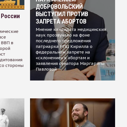
ДОБРОВОЛЬСКИЙ
ВЫСТУПИЛ ПРОТИВ
 России
ЗАПРЕТА АБОРТОВ
Мнение кандидата медицинских
мические
наук прозвучало на фоне
все
последнего предложения
 ВВП в
патриарха РПЦ Кирилла о
торой
федеральном запрете на
ост
«склонение» к абортам и
едитования
заявления сенатора Маргариты
 со стороны
Павловой