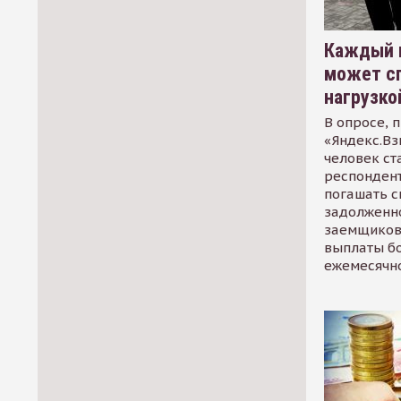
Каждый 
может сп
нагрузко
В опросе, 
«Яндекс.Вз
человек ст
респондент
погашать 
задолженно
заемщиков
выплаты б
ежемесячн