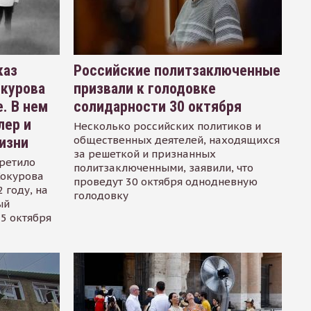
каз
Российские политзаключенные
окурова
призвали к голодовке
. В нем
солидарности 30 октября
лер и
Несколько российских политиков и
общественных деятелей, находящихся
изни
за решеткой и признанных
ретило
политзаключенными, заявили, что
Сокурова
проведут 30 октября однодневную
 году, на
голодовку
ый
15 октября