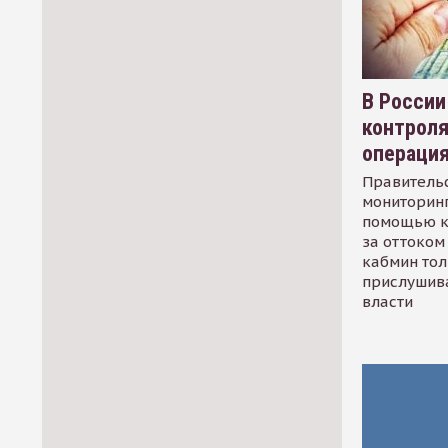
В России
контрол
операци
Правительс
мониторинг
помощью к
за оттоком 
кабмин тол
прислушив
власти