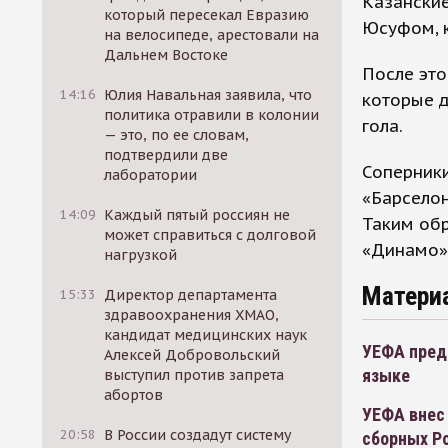
Казанские
который пересекал Евразию
Юсуфом, к
на велосипеде, арестовали на
Дальнем Востоке
После это
14:16
Юлия Навальная заявила, что
которые д
политика отравили в колонии
гола.
— это, по ее словам,
подтвердили две
Соперники
лаборатории
«Барселон
14:09
Каждый пятый россиян не
Таким обр
может справиться с долговой
«Динамо»,
нагрузкой
Матери
15:33
Директор департамента
здравоохранения ХМАО,
кандидат медицинских наук
УЕФА пред
Алексей Добровольский
языке
выступил против запрета
абортов
УЕФА внес 
20:58
В России создадут систему
сборных Р