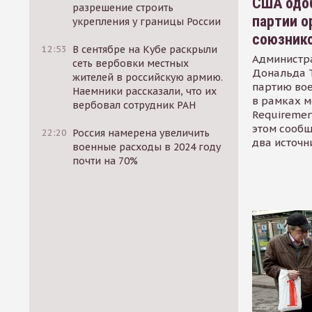
США одоб
разрешение строить
партии о
укрепления у границы России
союзник
12:53
В сентябре на Кубе раскрыли
Администр
сеть вербовки местных
Дональда 
жителей в российскую армию.
партию во
Наемники рассказали, что их
в рамках м
вербовал сотрудник РАН
Requirement
этом сообщ
22:20
Россия намерена увеличить
два источн
военные расходы в 2024 году
почти на 70%