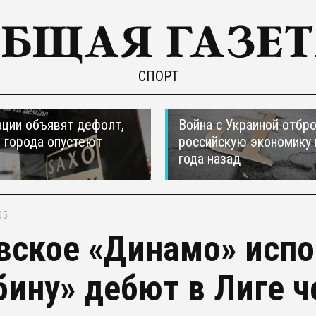
СПОРТ
ции объявят дефолт,
Война с Украиной отбр
 города опустеют
российскую экономику 
года назад
05
вское «Динамо» испо
бину» дебют в Лиге 