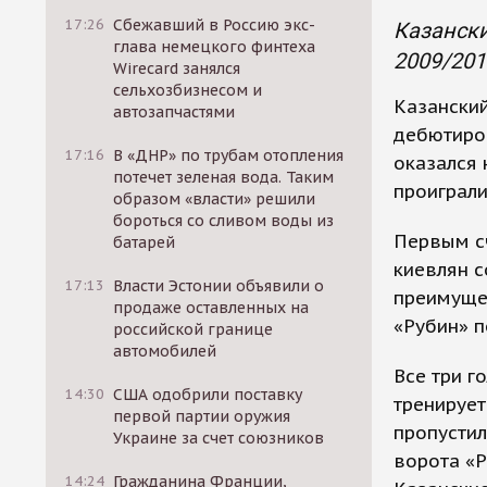
17:26
Сбежавший в Россию экс-
Казански
глава немецкого финтеха
2009/201
Wirecard занялся
сельхозбизнесом и
Казанский
автозапчастями
дебютиров
17:16
В «ДНР» по трубам отопления
оказался 
потечет зеленая вода. Таким
проиграли
образом «власти» решили
бороться со сливом воды из
Первым сч
батарей
киевлян с
17:13
Власти Эстонии объявили о
преимущес
продаже оставленных на
«Рубин» п
российской границе
автомобилей
Все три г
14:30
США одобрили поставку
тренирует
первой партии оружия
пропустил
Украине за счет союзников
ворота «Р
14:24
Гражданина Франции,