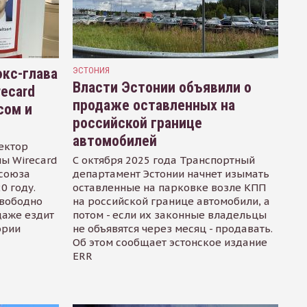
кс-глава
ЭСТОНИЯ
Власти Эстонии объявили о
recard
продаже оставленных на
сом и
российской границе
автомобилей
ектор
ы Wirecard
С октября 2025 года Транспортный
осоюза
департамент Эстонии начнет изымать
0 году.
оставленные на парковке возле КПП
свободно
на российской границе автомобили, а
даже ездит
потом - если их законные владельцы
ории
не объявятся через месяц - продавать.
Об этом сообщает эстонское издание
ERR