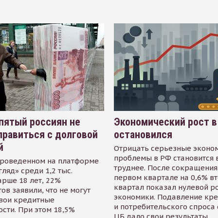
пятый россиян не
Экономический рост в
равиться с долговой
остановился
й
Отрицать серьезные эконо
проблемы в РФ становится 
проведенном на платформе
труднее. После сокращения
гляд» среди 1,2 тыс.
первом квартале на 0,6% в
арше 18 лет, 22%
квартал показал нулевой р
ов заявили, что не могут
экономики. Подавление кр
свои кредитные
и потребительского спроса
сти. При этом 18,5%
ЦБ дало свои результаты