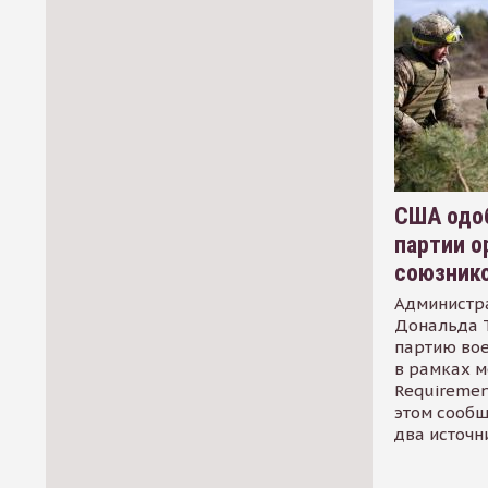
США одоб
партии о
союзник
Администр
Дональда 
партию во
в рамках м
Requirement
этом сообщ
два источн