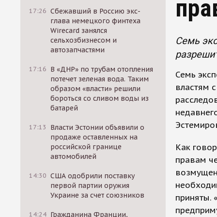
пра
17:26
Сбежавший в Россию экс-
глава немецкого финтеха
Wirecard занялся
Семь экс
сельхозбизнесом и
автозапчастями
разрешит
17:16
В «ДНР» по трубам отопления
Семь эксп
потечет зеленая вода. Таким
властям с
образом «власти» решили
бороться со сливом воды из
расследов
батарей
недавнег
Эстемиро
17:13
Власти Эстонии объявили о
продаже оставленных на
Как говор
российской границе
автомобилей
правам че
возмущени
14:30
США одобрили поставку
необходи
первой партии оружия
Украине за счет союзников
приняты. 
предприму
14:24
Гражданина Франции,