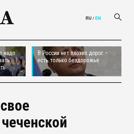
RU
/
EN
е надо
В России нет плохих дорог –
вать
есть только бездорожье
сть
 свое
 чеченской