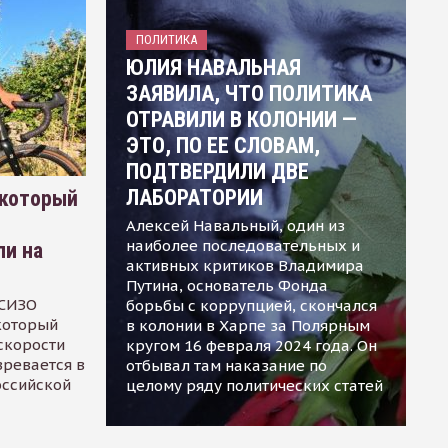
ПОЛИТИКА
ЮЛИЯ НАВАЛЬНАЯ
ЗАЯВИЛА, ЧТО ПОЛИТИКА
ОТРАВИЛИ В КОЛОНИИ —
ЭТО, ПО ЕЕ СЛОВАМ,
ПОДТВЕРДИЛИ ДВЕ
ЛАБОРАТОРИИ
 который
Алексей Навальный, один из
наиболее последовательных и
ли на
активных критиков Владимира
Путина, основатель Фонда
 СИЗО
борьбы с коррупцией, скончался
 который
в колонии в Харпе за Полярным
скорости
кругом 16 февраля 2024 года. Он
зревается в
отбывал там наказание по
оссийской
целому ряду политических статей