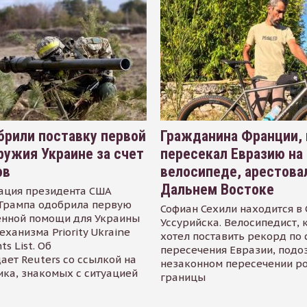
рили поставку первой
Гражданина Франции,
ружия Украине за счет
пересекал Евразию на
ов
велосипеде, арестова
Дальнем Востоке
ация президента США
Трампа одобрила первую
Софиан Сехили находится в
енной помощи для Украины
Уссурийска. Велосипедист,
еханизма Priority Ukraine
хотел поставить рекорд по 
s List. Об
пересечения Евразии, подо
ает Reuters со ссылкой на
незаконном пересечении р
ика, знакомых с ситуацией
границы