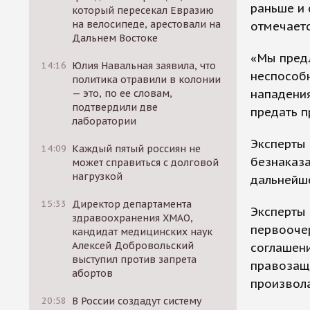
раньше и 
который пересекал Евразию
на велосипеде, арестовали на
отмечает
Дальнем Востоке
«Мы пред
14:16
Юлия Навальная заявила, что
неспособн
политика отравили в колонии
нападени
— это, по ее словам,
подтвердили две
предать п
лаборатории
Эксперты 
14:09
Каждый пятый россиян не
безнаказа
может справиться с долговой
нагрузкой
дальнейш
15:33
Директор департамента
Эксперты 
здравоохранения ХМАО,
первооче
кандидат медицинских наук
Алексей Добровольский
соглашен
выступил против запрета
правозащи
абортов
произвола
20:58
В России создадут систему