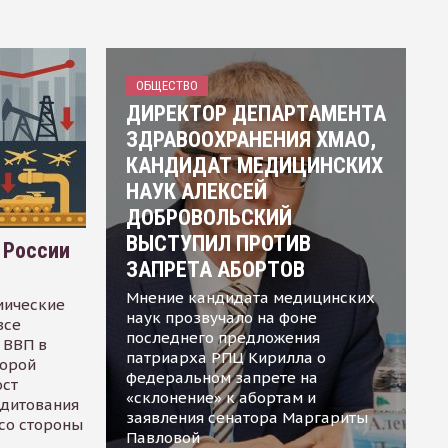
ОБЩЕСТВО
ДИРЕКТОР ДЕПАРТАМЕНТА
ЗДРАВООХРАНЕНИЯ ХМАО,
КАНДИДАТ МЕДИЦИНСКИХ
НАУК АЛЕКСЕЙ
ДОБРОВОЛЬСКИЙ
ВЫСТУПИЛ ПРОТИВ
 России
ЗАПРЕТА АБОРТОВ
Мнение кандидата медицинских
мические
наук прозвучало на фоне
все
последнего предложения
 ВВП в
патриарха РПЦ Кирилла о
торой
федеральном запрете на
ост
«склонение» к абортам и
едитования
заявления сенатора Маргариты
 со стороны
Павловой