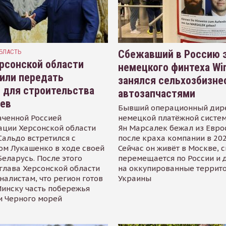
БЛАСТЬ
Сбежавший в Россию э
рсонской области
немецкого финтеха Wi
или передать
занялся сельхозбизне
 для строительства
автозапчастями
иев
Бывший операционный дир
аченной Россией
немецкой платёжной систем
ации Херсонской области
Ян Марсалек бежал из Евр
альдо встретился с
после краха компании в 202
ом Лукашенко в ходе своей
Сейчас он живёт в Москве, 
Беларусь. После этого
перемещается по России и 
глава Херсонской области
на оккупированные террит
налистам, что регион готов
Украины
инску часть побережья
и Черного морей