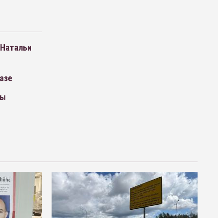
 Натальи
азе
цы