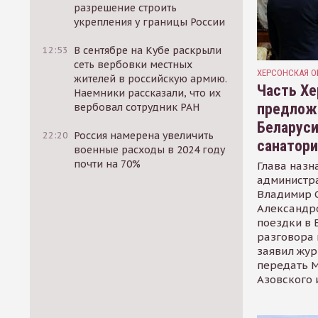
разрешение строить
укрепления у границы России
12:53
В сентябре на Кубе раскрыли
сеть вербовки местных
ХЕРСОНСКАЯ О
жителей в российскую армию.
Часть Хе
Наемники рассказали, что их
предлож
вербовал сотрудник РАН
Беларуси
22:20
Россия намерена увеличить
санатор
военные расходы в 2024 году
почти на 70%
Глава назн
администр
Владимир С
Александр
поездки в 
разговора 
заявил жур
передать М
Азовского 