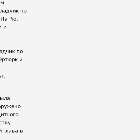
м,
ладчик по
Ла Рю,
м и
о
адчик по
Эртюрк и
т,
была
наружено
щитного
ству
 глава в