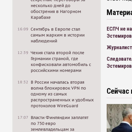
несколько дней до
Матери
обострения в Нагорном
Карабахе
ЕСПЧ не на
16:09
Сентябрь в Европе стал
самым жарким в истории
Эстемиров
наблюдений
Журналист
12:39
Чехия стала второй после
Следовате
Германии страной, где
конфисковали автомобиль с
Эстемиров
российскими номерами
18:32
В России началась вторая
волна блокировок VPN по
Сейчас 
одному из самых
распространенных и удобных
протоколов WireGuard
17:07
Власти Финляндии заплатят
по 750 евро
землевладельцам за