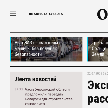
08 АВГУСТА, СУББОТА
АвтоВАЗ назвал цены на
Треть р
машины без подушек
Солнце 
безопасности
Земли
22.07.2009 08:
Лента новостей
Экс
17:35
Часть Херсонской области
рас
предложили передать
Беларуси для строительства
санаториев