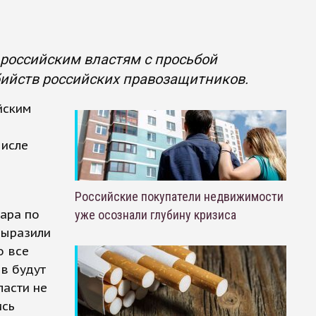
 российским властям с просьбой
ийств российских правозащитников.
йским
числе
Российские покупатели недвижимости
ара по
уже осознали глубину кризиса
выразили
о все
в будут
ласти не
ись