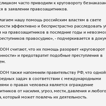
слишком часто приводили к круговороту безнаказанн
ся в заявлении правозащитников.
лагаем нашу помощь российским властям в свете
ости эффективно и беспристрастно расследовать у
я на правозащитников в последние годы и невозмо
реступников правосудию», - подчеркивается в доку
ООН считают, что их помощь разорвет «круговорот
нности» и предотвратит подобные преступления в
ем.
ООН также напомнили правительству РФ, что одной 
редных задач в соответствии с международными
иями о правах человека является ограждение
тников от насилия, угроз, мести, давления и любог
, который может повлечь их деятельность.