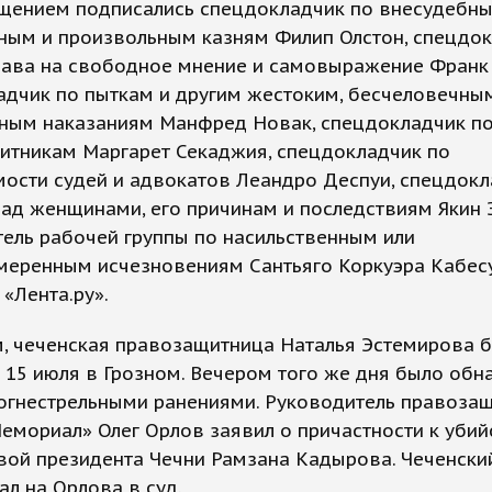
щением подписались спецдокладчик по внесудебны
ным и произвольным казням Филип Олстон, спецдок
рава на свободное мнение и самовыражение Франк 
адчик по пыткам и другим жестоким, бесчеловечны
ьным наказаниям Манфред Новак, спецдокладчик п
итникам Маргарет Секаджия, спецдокладчик по
ости судей и адвокатов Леандро Деспуи, спецдокл
ад женщинами, его причинам и последствиям Якин 
ель рабочей группы по насильственным или
меренным исчезновениям Сантьяго Коркуэра Кабесу
«Лента.ру».
, чеченская правозащитница Наталья Эстемирова 
15 июля в Грозном. Вечером того же дня было об
 огнестрельными ранениями. Руководитель правоза
емориал» Олег Орлов заявил о причастности к убий
ой президента Чечни Рамзана Кадырова. Чеченский
ал на Орлова в суд.