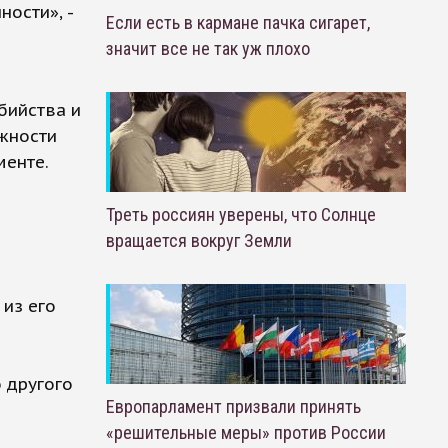
ости», -
Если есть в кармане пачка сигарет,
значит все не так уж плохо
бийства и
жности
менте.
Треть россиян уверены, что Солнце
вращается вокруг Земли
из его
о другого
Европарламент призвали принять
«решительные меры» против России