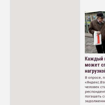
Каждый 
может сп
нагрузко
В опросе, 
«Яндекс.Вз
человек ст
респондент
погашать 
задолженно