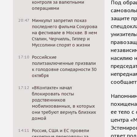
Под обра
контроля за валютными
операциями
самоволь
защите п
20:47
Минкульт запретил показ
спецдокл
последнего фильма Сокурова
на фестивале в Москве. В нем
унизител
Сталин, Черчилль, Гитлер и
правозащ
Муссолини спорят о жизни
независим
17:10
Российские
насилию н
политзаключенные призвали
председат
к голодовке солидарности 30
непредна
октября
сообщает 
17:12
«ВКонтакте» начал
блокировать посты
Напомним
родственников
похищена 
мобилизованных, в которых
ее тело с
они требуют вернуть близких
домой
центра «М
Эстемиров
14:11
Россия, США и ЕС провели
ответ под
секретные переговоры за