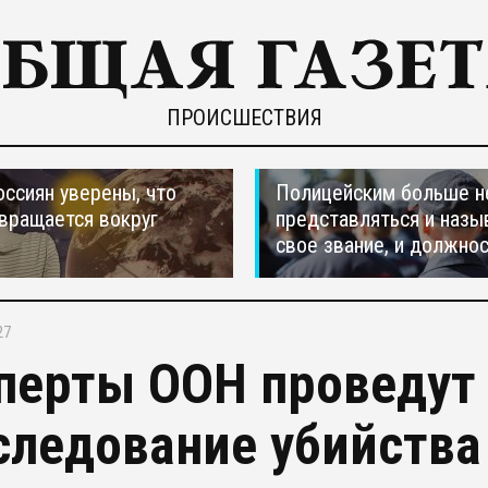
ПРОИСШЕСТВИЯ
оссиян уверены, что
Полицейским больше н
вращается вокруг
представляться и назы
свое звание, и должно
27
перты ООН проведут
следование убийства