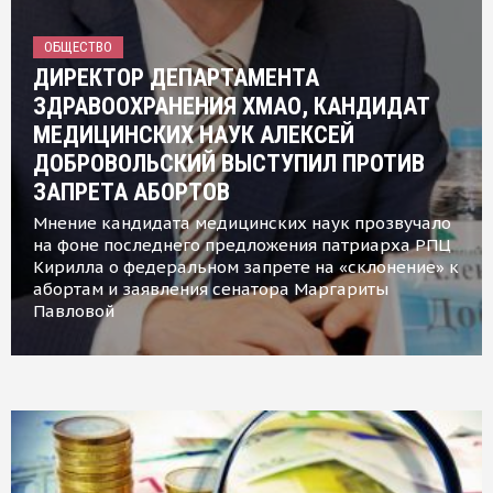
ОБЩЕСТВО
ДИРЕКТОР ДЕПАРТАМЕНТА
ЗДРАВООХРАНЕНИЯ ХМАО, КАНДИДАТ
МЕДИЦИНСКИХ НАУК АЛЕКСЕЙ
ДОБРОВОЛЬСКИЙ ВЫСТУПИЛ ПРОТИВ
ЗАПРЕТА АБОРТОВ
Мнение кандидата медицинских наук прозвучало
на фоне последнего предложения патриарха РПЦ
Кирилла о федеральном запрете на «склонение» к
абортам и заявления сенатора Маргариты
Павловой