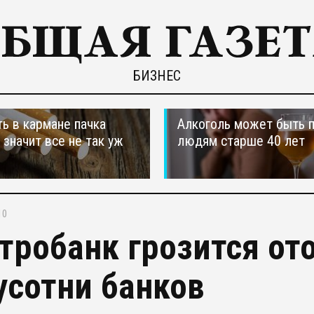
БИЗНЕС
ть в кармане пачка
Алкоголь может быть 
, значит все не так уж
людям старше 40 лет
10
тробанк грозится от
усотни банков