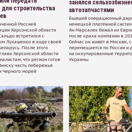
или передать
занялся сельхозбизне
 для строительства
автозапчастями
иев
Бывший операционный дир
аченной Россией
немецкой платёжной систем
ации Херсонской области
Ян Марсалек бежал из Евр
альдо встретился с
после краха компании в 202
ом Лукашенко в ходе своей
Сейчас он живёт в Москве, 
Беларусь. После этого
перемещается по России и 
глава Херсонской области
на оккупированные террит
налистам, что регион готов
Украины
инску часть побережья
и Черного морей