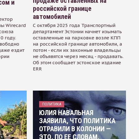
продаже оставленных на
сом и
российской границе
автомобилей
ектор
ы Wirecard
С октября 2025 года Транспортный
осоюза
департамент Эстонии начнет изымать
0 году.
оставленные на парковке возле КПП
свободно
на российской границе автомобили, а
даже ездит
потом - если их законные владельцы
ории
не объявятся через месяц - продавать.
Об этом сообщает эстонское издание
ERR
ПОЛИТИКА
ЮЛИЯ НАВАЛЬНАЯ
ЗАЯВИЛА, ЧТО ПОЛИТИКА
ОТРАВИЛИ В КОЛОНИИ —
ЭТО, ПО ЕЕ СЛОВАМ,