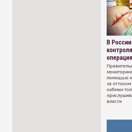
В России
контрол
операци
Правительс
мониторинг
помощью к
за оттоком 
кабмин тол
прислушив
власти