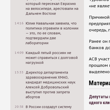
который пересекал Евразию
«не являе
на велосипеде, арестовали на
Дальнем Востоке
Причиной
предприят
14:16
Юлия Навальная заявила, что
политика отравили в колонии
очередь, 
— это, по ее словам,
подтвердили две
Ранее он 
лаборатории
банков до
14:09
Каждый пятый россиян не
может справиться с долговой
АСВ участ
нагрузкой
прошлом г
выделено 
15:33
Директор департамента
здравоохранения ХМАО,
Матери
кандидат медицинских наук
Алексей Добровольский
выступил против запрета
Депутаты 
абортов
одного кли
20:58
В России создадут систему