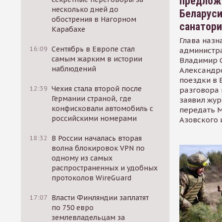
предлож
несколько дней до
Беларуси
обострения в Нагорном
санатор
Карабахе
Глава назн
16:09
Сентябрь в Европе стал
администр
самым жарким в истории
Владимир С
наблюдений
Александр
поездки в 
12:39
Чехия стала второй после
разговора 
Германии страной, где
заявил жур
конфисковали автомобиль с
передать М
российскими номерами
Азовского 
18:32
В России началась вторая
волна блокировок VPN по
одному из самых
распространенных и удобных
протоколов WireGuard
17:07
Власти Финляндии заплатят
по 750 евро
землевладельцам за