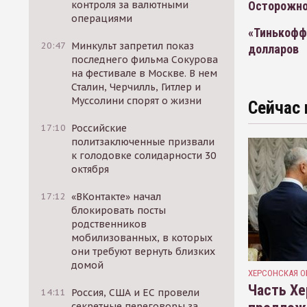
контроля за валютными
Осторожно
операциями
«Тинькофф
20:47
Минкульт запретил показ
долларов
последнего фильма Сокурова
на фестивале в Москве. В нем
Сталин, Черчилль, Гитлер и
Муссолини спорят о жизни
Сейчас 
17:10
Российские
политзаключенные призвали
к голодовке солидарности 30
октября
17:12
«ВКонтакте» начал
блокировать посты
родственников
мобилизованных, в которых
они требуют вернуть близких
домой
ХЕРСОНСКАЯ О
Часть Хе
14:11
Россия, США и ЕС провели
секретные переговоры за