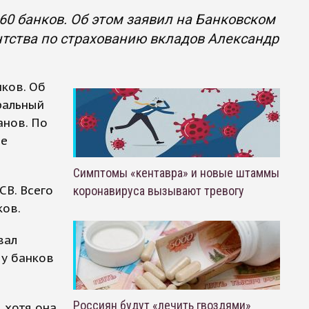
-60 банков. Об этом заявил на Банковском
нтства по страхованию вкладов Александр
нков. Об
ральный
анов. По
ие
Симптомы «кентавра» и новые штаммы
СВ. Всего
коронавируса вызывают тревогу
ков.
вал
 у банков
Россиян будут «лечить гвоздями»
, хотя она