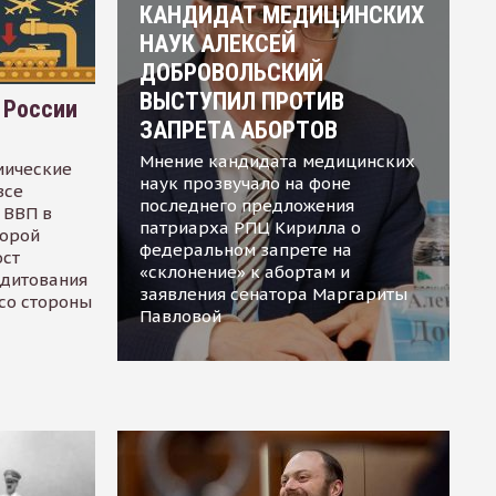
КАНДИДАТ МЕДИЦИНСКИХ
НАУК АЛЕКСЕЙ
ДОБРОВОЛЬСКИЙ
ВЫСТУПИЛ ПРОТИВ
 России
ЗАПРЕТА АБОРТОВ
Мнение кандидата медицинских
мические
наук прозвучало на фоне
все
последнего предложения
 ВВП в
патриарха РПЦ Кирилла о
торой
федеральном запрете на
ост
«склонение» к абортам и
едитования
заявления сенатора Маргариты
 со стороны
Павловой