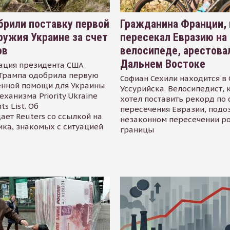
рили поставку первой
Гражданина Франции,
ружия Украине за счет
пересекал Евразию на
ов
велосипеде, арестова
Дальнем Востоке
ация президента США
Трампа одобрила первую
Софиан Сехили находится в
енной помощи для Украины
Уссурийска. Велосипедист,
еханизма Priority Ukraine
хотел поставить рекорд по 
s List. Об
пересечения Евразии, подо
ает Reuters со ссылкой на
незаконном пересечении р
ика, знакомых с ситуацией
границы