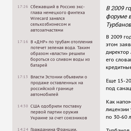
17:26
Сбежавший в Россию экс-
В 2009 г
глава немецкого финтеха
форуме в
Wirecard занялся
Турбанов
сельхозбизнесом и
автозапчастями
В 2009 го
17:16
В «ДНР» по трубам отопления
этом заяв
потечет зеленая вода. Таким
директор 
образом «власти» решили
его слова
бороться со сливом воды из
батарей
кредитные
17:13
Власти Эстонии объявили о
Еще 15-20
продаже оставленных на
под санац
российской границе
автомобилей
Как напом
14:30
США одобрили поставку
лицензии 
первой партии оружия
по 30-60 
Украине за счет союзников
14:24
Гражданина Франции,
Турбанов 