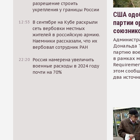
разрешение строить
укрепления у границы России
США одоб
партии о
12:53
В сентябре на Кубе раскрыли
сеть вербовки местных
союзник
жителей в российскую армию.
Администр
Наемники рассказали, что их
Дональда 
вербовал сотрудник РАН
партию во
в рамках м
22:20
Россия намерена увеличить
Requirement
военные расходы в 2024 году
этом сообщ
почти на 70%
два источн