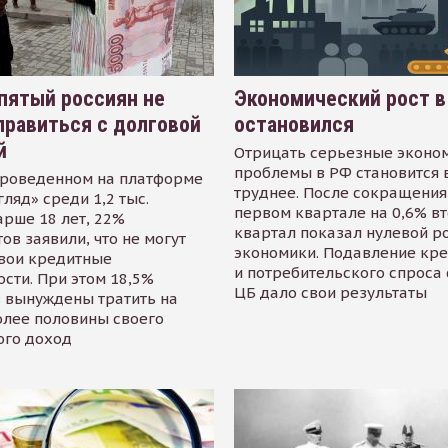
пятый россиян не
Экономический рост в
равиться с долговой
остановился
й
Отрицать серьезные эконо
проблемы в РФ становится 
проведенном на платформе
труднее. После сокращения
гляд» среди 1,2 тыс.
первом квартале на 0,6% в
арше 18 лет, 22%
квартал показал нулевой р
ов заявили, что не могут
экономики. Подавление кр
свои кредитные
и потребительского спроса
сти. При этом 18,5%
ЦБ дало свои результаты
 вынуждены тратить на
олее половины своего
ого доход