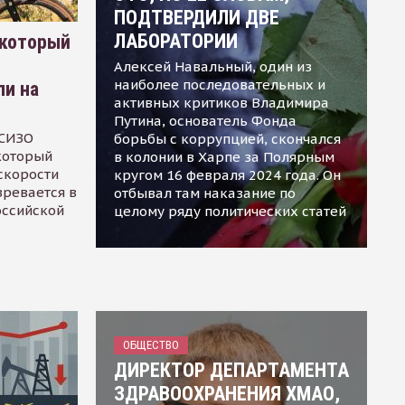
ПОДТВЕРДИЛИ ДВЕ
ЛАБОРАТОРИИ
 который
Алексей Навальный, один из
наиболее последовательных и
ли на
активных критиков Владимира
Путина, основатель Фонда
 СИЗО
борьбы с коррупцией, скончался
 который
в колонии в Харпе за Полярным
скорости
кругом 16 февраля 2024 года. Он
зревается в
отбывал там наказание по
оссийской
целому ряду политических статей
ОБЩЕСТВО
ДИРЕКТОР ДЕПАРТАМЕНТА
ЗДРАВООХРАНЕНИЯ ХМАО,