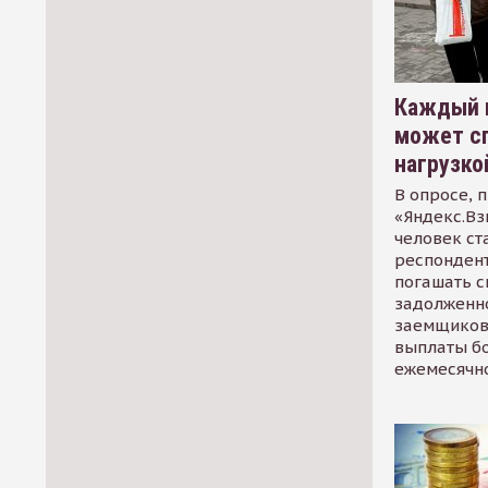
Каждый 
может сп
нагрузко
В опросе, 
«Яндекс.Вз
человек ст
респондент
погашать 
задолженно
заемщиков
выплаты б
ежемесячн