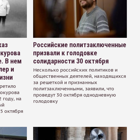
каз
Российские политзаключенные
окурова
призвали к голодовке
. В нем
солидарности 30 октября
лер и
Несколько российских политиков и
общественных деятелей, находящихся
изни
за решеткой и признанных
ретило
политзаключенными, заявили, что
Сокурова
проведут 30 октября однодневную
 году, на
голодовку
ый
15 октября