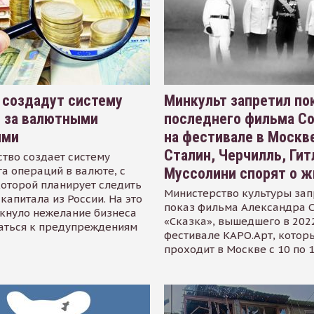
 создадут систему
Минкульт запретил по
я за валютными
последнего фильма С
ями
на фестивале в Москве
Сталин, Черчилль, Гит
тво создает систему
а операций в валюте, с
Муссолини спорят о ж
оторой планирует следить
Министерство культуры зап
капитала из России. На это
показ фильма Александра 
кнуло нежелание бизнеса
«Сказка», вышедшего в 2022
аться к предупреждениям
фестивале КАРО.Арт, котор
проходит в Москве с 10 по 