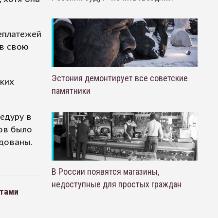
еплатежей
 в свою
Эстония демонтирует все советские
ских
памятники
цедуру в
ков было
одованы.
В России появятся магазины,
недоступные для простых граждан
етами