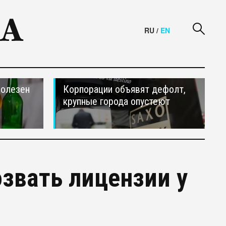
RU
/
EN
полезен
Корпорации объявят дефолт,
крупные города опустеют
озвать лицензии у