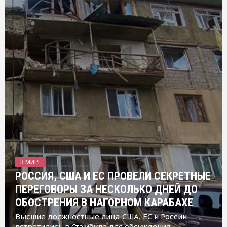
В МИРЕ
РОССИЯ, США И ЕС ПРОВЕЛИ СЕКРЕТНЫЕ
ПЕРЕГОВОРЫ ЗА НЕСКОЛЬКО ДНЕЙ ДО
ОБОСТРЕНИЯ В НАГОРНОМ КАРАБАХЕ
Высшие должностные лица США, ЕС и России
встретились в Стамбуле для обсуждения