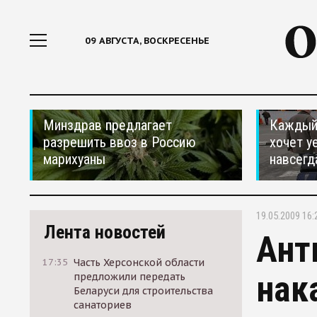
09 АВГУСТА, ВОСКРЕСЕНЬЕ
Минздрав предлагает
Каждый 
разрешить ввоз в Россию
хочет у
марихуаны
навсегд
19.05.2009 16:
Лента новостей
Ант
17:35
Часть Херсонской области
нак
предложили передать
Беларуси для строительства
санаториев