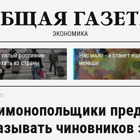
ЭКОНОМИКА
пятый россиянин
Нас мало - а станет ещ
ехать из страны
меньше
а
22
имонопольщики пре
азывать чиновников 