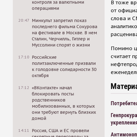
В тоже вр
контроля за валютными
операциями
от официа
слова и С
20:47
Минкульт запретил показ
аналитико
последнего фильма Сокурова
на фестивале в Москве. В нем
расценив
Сталин, Черчилль, Гитлер и
Муссолини спорят о жизни
Помимо ц
считает п
17:10
Российские
политзаключенные призвали
нефтепрод
к голодовке солидарности 30
еженедель
октября
Матери
17:12
«ВКонтакте» начал
блокировать посты
родственников
Потребите
мобилизованных, в которых
они требуют вернуть близких
Генпрокур
домой
укрепления
14:11
Россия, США и ЕС провели
Антимоноп
секретные переговоры за