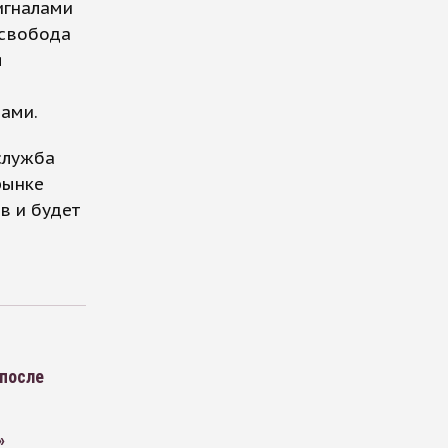
игналами
 свобода
я
о
ами.
служба
рынке
в и будет
 после
»