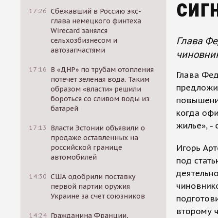
сиг
17:26
Сбежавший в Россию экс-
глава немецкого финтеха
Wirecard занялся
Глава Ф
сельхозбизнесом и
автозапчастями
чиновни
17:16
В «ДНР» по трубам отопления
Глава Фе
потечет зеленая вода. Таким
предложи
образом «власти» решили
бороться со сливом воды из
повышени
батарей
когда офи
жилье», -
17:13
Власти Эстонии объявили о
продаже оставленных на
Игорь Арт
российской границе
автомобилей
под стат
деятельно
14:30
США одобрили поставку
чиновнико
первой партии оружия
Украине за счет союзников
подготови
второму ч
14:24
Гражданина Франции,