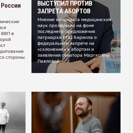
ВЫСТУПИЛ ПРОТИВ
 России
ЗАПРЕТА АБОРТОВ
Мнение кандидата медицинских
мические
наук прозвучало на фоне
все
последнего предложения
 ВВП в
патриарха РПЦ Кирилла о
торой
федеральном запрете на
ост
«склонение» к абортам и
едитования
заявления сенатора Маргариты
 со стороны
Павловой