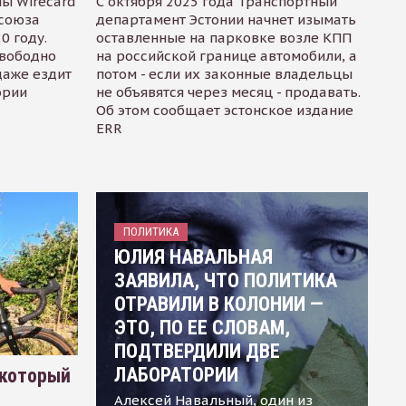
ы Wirecard
С октября 2025 года Транспортный
осоюза
департамент Эстонии начнет изымать
0 году.
оставленные на парковке возле КПП
свободно
на российской границе автомобили, а
даже ездит
потом - если их законные владельцы
ории
не объявятся через месяц - продавать.
Об этом сообщает эстонское издание
ERR
ПОЛИТИКА
ЮЛИЯ НАВАЛЬНАЯ
ЗАЯВИЛА, ЧТО ПОЛИТИКА
ОТРАВИЛИ В КОЛОНИИ —
ЭТО, ПО ЕЕ СЛОВАМ,
ПОДТВЕРДИЛИ ДВЕ
ЛАБОРАТОРИИ
 который
Алексей Навальный, один из