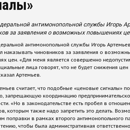
налы»
едеральной антимонопольной службы Игорь А
ков за заявления о возможных повышениях це
деральной антимонопольной службы Игорь Артемье
л наказывать чиновников за заявления о возможн
ях цен. «Для меня является совершенно недопусти
циальные лица говорят, что не будет снижения цен
 сказал Артемьев.
емьев считает, что подобные «ценовые сигналы» п
ью, запрещающую координацию предпринимательск
сти. «Но в законодательстве есть пробел в отноше
в, которым также надо запретить это делать. Возм
м поправки в рамках второго антимонопольного па
тению, чтобы была административная ответственно