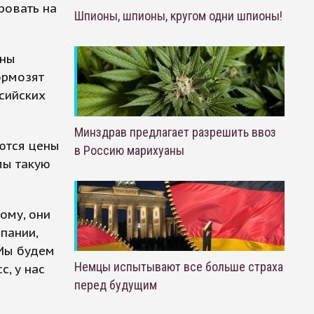
ровать на
Шпионы, шпионы, кругом одни шпионы!
ены
ормозят
сийских
Минздрав предлагает разрешить ввоз
ются цены
в Россию марихуаны
мы такую
ому, они
пании,
 Мы будем
Немцы испытывают все больше страха
, у нас
перед будущим