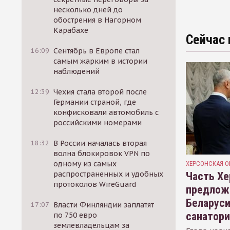
несколько дней до
обострения в Нагорном
Карабахе
Сейчас 
16:09
Сентябрь в Европе стал
самым жарким в истории
наблюдений
12:39
Чехия стала второй после
Германии страной, где
конфисковали автомобиль с
российскими номерами
18:32
В России началась вторая
волна блокировок VPN по
одному из самых
ХЕРСОНСКАЯ О
распространенных и удобных
Часть Хе
протоколов WireGuard
предлож
Беларуси
17:07
Власти Финляндии заплатят
санатор
по 750 евро
землевладельцам за