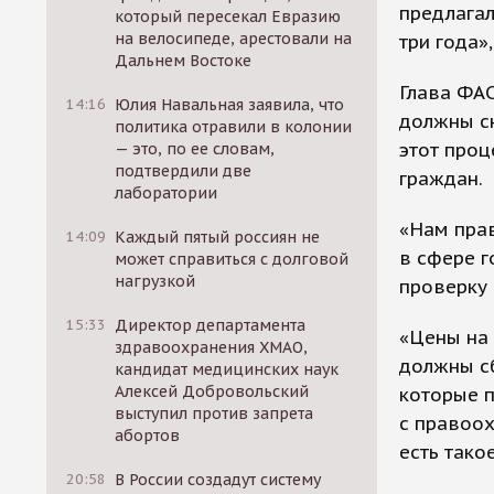
предлагал
который пересекал Евразию
на велосипеде, арестовали на
три года»
Дальнем Востоке
Глава ФАС
14:16
Юлия Навальная заявила, что
должны с
политика отравили в колонии
этот проц
— это, по ее словам,
подтвердили две
граждан.
лаборатории
«Нам прав
14:09
Каждый пятый россиян не
в сфере г
может справиться с долговой
нагрузкой
проверку 
15:33
Директор департамента
«Цены на
здравоохранения ХМАО,
должны сб
кандидат медицинских наук
Алексей Добровольский
которые п
выступил против запрета
с правоох
абортов
есть тако
20:58
В России создадут систему