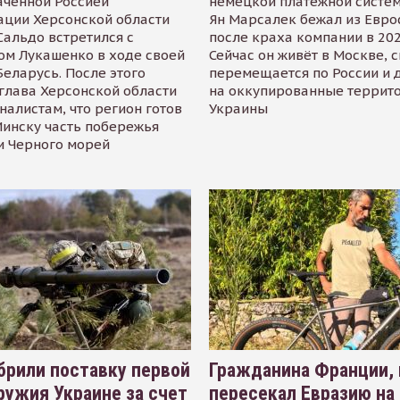
аченной Россией
немецкой платёжной систем
ации Херсонской области
Ян Марсалек бежал из Евр
альдо встретился с
после краха компании в 202
ом Лукашенко в ходе своей
Сейчас он живёт в Москве, 
Беларусь. После этого
перемещается по России и 
глава Херсонской области
на оккупированные террит
налистам, что регион готов
Украины
инску часть побережья
и Черного морей
рили поставку первой
Гражданина Франции,
ружия Украине за счет
пересекал Евразию на