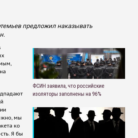
ртемьев предложил наказывать
н.
в
ых
мым,
 на
ФСИН заявила, что российские
одпадают
изоляторы заполнены на 96%
ой
нии
ожно, мы
кета ко
сть. Я бы