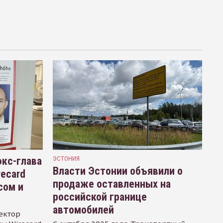
кс-глава
ЭСТОНИЯ
Власти Эстонии объявили о
recard
продаже оставленных на
сом и
российской границе
автомобилей
ектор