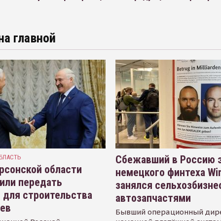
на главной
БЛАСТЬ
Сбежавший в Россию э
рсонской области
немецкого финтеха Wi
или передать
занялся сельхозбизне
 для строительства
автозапчастями
иев
Бывший операционный дир