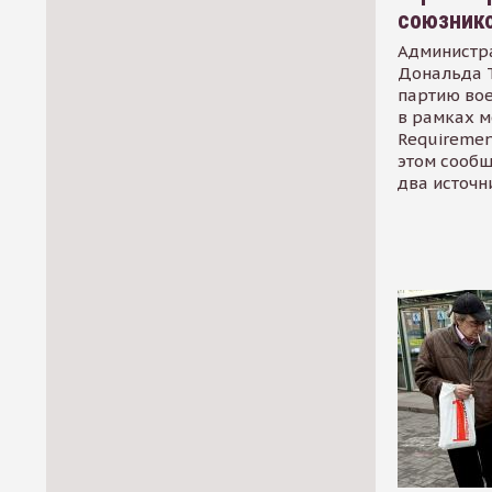
союзник
Администр
Дональда 
партию во
в рамках м
Requirement
этом сообщ
два источн