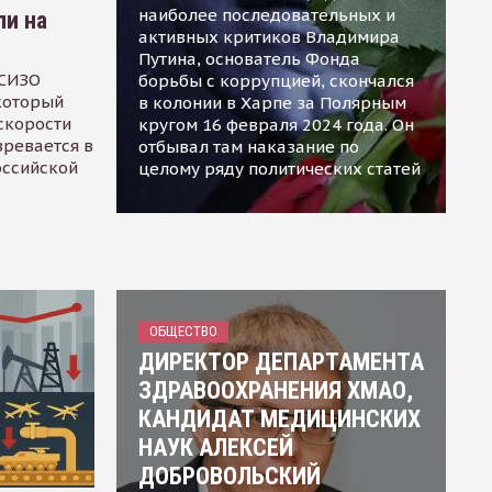
наиболее последовательных и
ли на
активных критиков Владимира
Путина, основатель Фонда
 СИЗО
борьбы с коррупцией, скончался
 который
в колонии в Харпе за Полярным
скорости
кругом 16 февраля 2024 года. Он
зревается в
отбывал там наказание по
оссийской
целому ряду политических статей
ОБЩЕСТВО
ДИРЕКТОР ДЕПАРТАМЕНТА
ЗДРАВООХРАНЕНИЯ ХМАО,
КАНДИДАТ МЕДИЦИНСКИХ
НАУК АЛЕКСЕЙ
ДОБРОВОЛЬСКИЙ