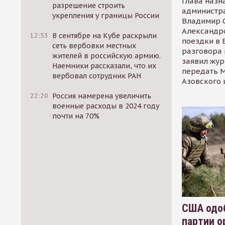
Глава назн
разрешение строить
администр
укрепления у границы России
Владимир С
Александр
12:53
В сентябре на Кубе раскрыли
поездки в 
сеть вербовки местных
разговора 
жителей в российскую армию.
заявил жур
Наемники рассказали, что их
передать М
вербовал сотрудник РАН
Азовского 
22:20
Россия намерена увеличить
военные расходы в 2024 году
почти на 70%
США одоб
партии о