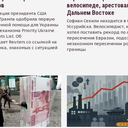
ов
велосипеде, арестова
Дальнем Востоке
ация президента США
Трампа одобрила первую
Софиан Сехили находится в
енной помощи для Украины
Уссурийска. Велосипедист,
еханизма Priority Ukraine
хотел поставить рекорд по 
s List. Об
пересечения Евразии, подо
ает Reuters со ссылкой на
незаконном пересечении р
ика, знакомых с ситуацией
границы