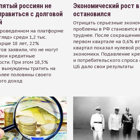
пятый россиян не
Экономический рост в
равиться с долговой
остановился
й
Отрицать серьезные эконо
проблемы в РФ становится 
проведенном на платформе
труднее. После сокращения
гляд» среди 1,2 тыс.
первом квартале на 0,6% в
арше 18 лет, 22%
квартал показал нулевой р
ов заявили, что не могут
экономики. Подавление кр
свои кредитные
и потребительского спроса
сти. При этом 18,5%
ЦБ дало свои результаты
 вынуждены тратить на
олее половины своего
ого доход