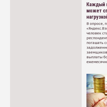
Каждый 
может сп
нагрузко
В опросе, 
«Яндекс.Вз
человек ст
респондент
погашать 
задолженно
заемщиков
выплаты б
ежемесячн