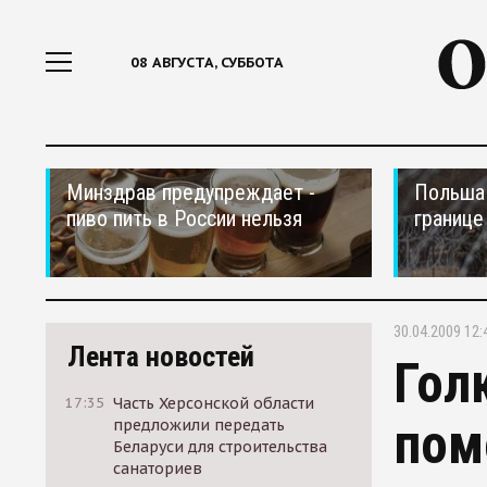
08 АВГУСТА, СУББОТА
Минздрав предупреждает -
Польша 
пиво пить в России нельзя
границе
30.04.2009 12:
Лента новостей
Гол
17:35
Часть Херсонской области
пом
предложили передать
Беларуси для строительства
санаториев