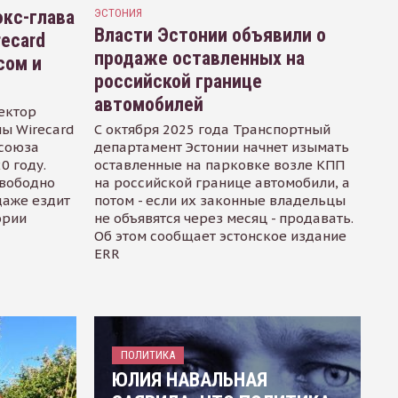
кс-глава
ЭСТОНИЯ
Власти Эстонии объявили о
recard
продаже оставленных на
сом и
российской границе
автомобилей
ектор
ы Wirecard
С октября 2025 года Транспортный
осоюза
департамент Эстонии начнет изымать
0 году.
оставленные на парковке возле КПП
свободно
на российской границе автомобили, а
даже ездит
потом - если их законные владельцы
ории
не объявятся через месяц - продавать.
Об этом сообщает эстонское издание
ERR
ПОЛИТИКА
ЮЛИЯ НАВАЛЬНАЯ