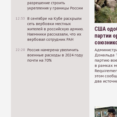
разрешение строить
укрепления у границы России
12:53
В сентябре на Кубе раскрыли
сеть вербовки местных
США одоб
жителей в российскую армию.
Наемники рассказали, что их
партии о
вербовал сотрудник РАН
союзник
Администр
22:20
Россия намерена увеличить
Дональда 
военные расходы в 2024 году
партию во
почти на 70%
в рамках м
Requirement
этом сообщ
два источн