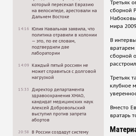
Третьяк о
который пересекал Евразию
сборной Р
на велосипеде, арестовали на
Дальнем Востоке
Набоковым
мира 2009
14:16
Юлия Навальная заявила, что
политика отравили в колонии
В интервь
— это, по ее словам,
подтвердили две
вратарем 
лаборатории
сборной 
расстроил
14:09
Каждый пятый россиян не
может справиться с долговой
Третьяк т
нагрузкой
клубное м
15:33
Директор департамента
увереннос
здравоохранения ХМАО,
кандидат медицинских наук
Вместо Ев
Алексей Добровольский
выступил против запрета
вратарь т
абортов
Матери
20:58
В России создадут систему