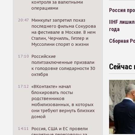
контроля за валютными
операциями
Россия про
20:47
Минкульт запретил показ
IIHF лишил
последнего фильма Сокурова
года
на фестивале в Москве. В нем
Сталин, Черчилль, Гитлер и
Сборная Ро
Муссолини спорят о жизни
17:10
Российские
политзаключенные призвали
Сейчас 
к голодовке солидарности 30
октября
17:12
«ВКонтакте» начал
блокировать посты
родственников
мобилизованных, в которых
они требуют вернуть близких
домой
14:11
Россия, США и ЕС провели
секретные переговоры за