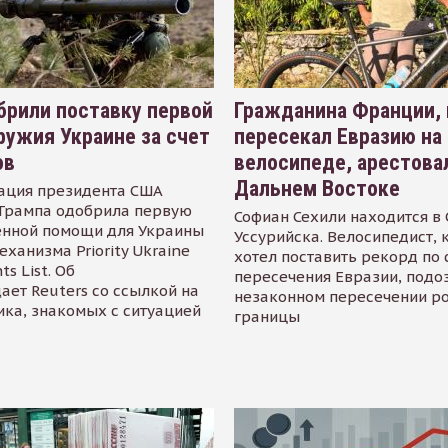
рили поставку первой
Гражданина Франции,
ружия Украине за счет
пересекал Евразию на
ов
велосипеде, арестова
Дальнем Востоке
ация президента США
Трампа одобрила первую
Софиан Сехили находится в
енной помощи для Украины
Уссурийска. Велосипедист,
еханизма Priority Ukraine
хотел поставить рекорд по 
s List. Об
пересечения Евразии, подо
ает Reuters со ссылкой на
незаконном пересечении р
ика, знакомых с ситуацией
границы