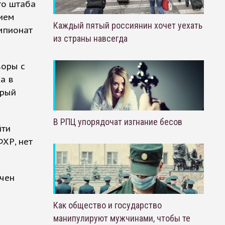
го штаба
нием
Каждый пятый россиянин хочет уехать
мпионат
из страны навсегда
воры с
а в
орый
В РПЦ упорядочат изгнание бесов
йти
ХР, нет
ючен
Как общество и государство
манипулируют мужчинами, чтобы те