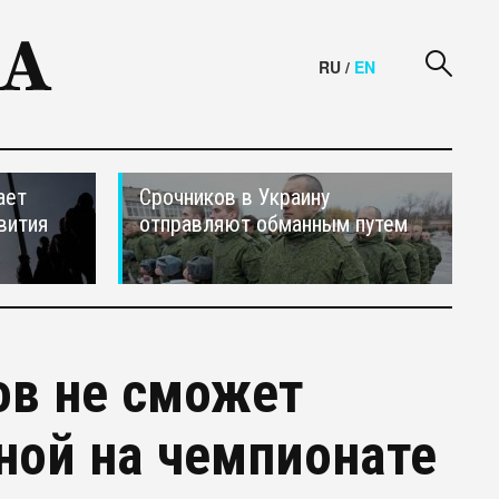
RU
/
EN
ает
Срочников в Украину
вития
отправляют обманным путем
ов не сможет
ной на чемпионате