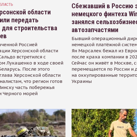
БЛАСТЬ
Сбежавший в Россию э
рсонской области
немецкого финтеха Wi
или передать
занялся сельхозбизне
 для строительства
автозапчастями
иев
Бывший операционный дир
аченной Россией
немецкой платёжной систем
ации Херсонской области
Ян Марсалек бежал из Евр
альдо встретился с
после краха компании в 202
ом Лукашенко в ходе своей
Сейчас он живёт в Москве, 
Беларусь. После этого
перемещается по России и 
глава Херсонской области
на оккупированные террит
налистам, что регион готов
Украины
инску часть побережья
и Черного морей