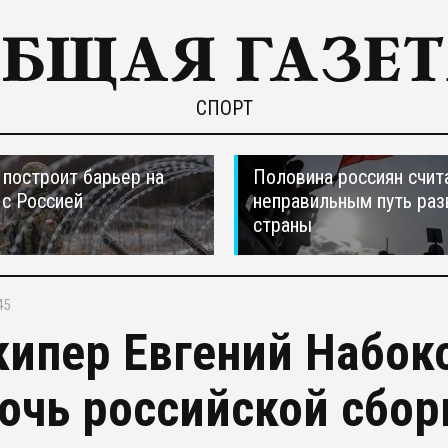
СПОРТ
построит барьер на
Половина россиян счит
 с Россией
неправильным путь раз
страны
45
кипер Евгений Набок
очь российской сбор