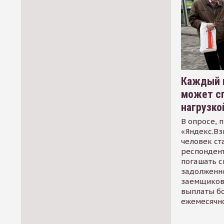
Каждый 
может сп
нагрузко
В опросе, 
«Яндекс.Вз
человек ст
респондент
погашать 
задолженно
заемщиков
выплаты б
ежемесячн