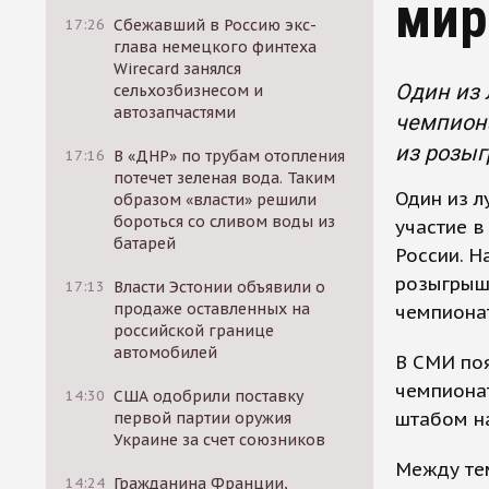
мир
17:26
Сбежавший в Россию экс-
глава немецкого финтеха
Wirecard занялся
Один из 
сельхозбизнесом и
автозапчастями
чемпиона
из розыг
17:16
В «ДНР» по трубам отопления
потечет зеленая вода. Таким
Один из л
образом «власти» решили
бороться со сливом воды из
участие в
батарей
России. Н
розыгрыша
17:13
Власти Эстонии объявили о
продаже оставленных на
чемпиона
российской границе
автомобилей
В СМИ поя
чемпионат
14:30
США одобрили поставку
штабом н
первой партии оружия
Украине за счет союзников
Между тем
14:24
Гражданина Франции,