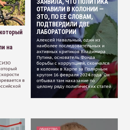
ЗАЯВИЛА, ЧТО ПОЛИТИКА
ОТРАВИЛИ В КОЛОНИИ —
ЭТО, ПО ЕЕ СЛОВАМ,
ПОДТВЕРДИЛИ ДВЕ
ЛАБОРАТОРИИ
 который
Алексей Навальный, один из
наиболее последовательных и
ли на
активных критиков Владимира
Путина, основатель Фонда
 СИЗО
борьбы с коррупцией, скончался
 который
в колонии в Харпе за Полярным
скорости
кругом 16 февраля 2024 года. Он
зревается в
отбывал там наказание по
оссийской
целому ряду политических статей
ОБЩЕСТВО