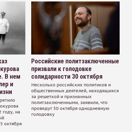
каз
Российские политзаключенные
окурова
призвали к голодовке
. В нем
солидарности 30 октября
лер и
Несколько российских политиков и
общественных деятелей, находящихся
изни
за решеткой и признанных
ретило
политзаключенными, заявили, что
Сокурова
проведут 30 октября однодневную
 году, на
голодовку
ый
15 октября