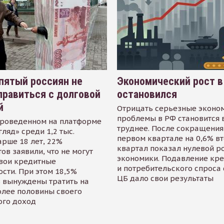
пятый россиян не
Экономический рост в
равиться с долговой
остановился
й
Отрицать серьезные эконо
проблемы в РФ становится 
проведенном на платформе
труднее. После сокращения
гляд» среди 1,2 тыс.
первом квартале на 0,6% в
арше 18 лет, 22%
квартал показал нулевой р
ов заявили, что не могут
экономики. Подавление кр
свои кредитные
и потребительского спроса
сти. При этом 18,5%
ЦБ дало свои результаты
 вынуждены тратить на
олее половины своего
ого доход