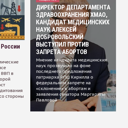
ДИРЕКТОР ДЕПАРТАМЕНТА
ЗДРАВООХРАНЕНИЯ ХМАО,
КАНДИДАТ МЕДИЦИНСКИХ
НАУК АЛЕКСЕЙ
ДОБРОВОЛЬСКИЙ
ВЫСТУПИЛ ПРОТИВ
 России
ЗАПРЕТА АБОРТОВ
Мнение кандидата медицинских
мические
наук прозвучало на фоне
все
последнего предложения
 ВВП в
патриарха РПЦ Кирилла о
торой
федеральном запрете на
ост
«склонение» к абортам и
едитования
заявления сенатора Маргариты
 со стороны
Павловой