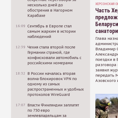
ХЕРСОНСКАЯ О
несколько дней до
Часть Хе
обострения в Нагорном
Карабахе
предлож
Беларуси
16:09
Сентябрь в Европе стал
санатор
самым жарким в истории
наблюдений
Глава назн
администр
12:39
Чехия стала второй после
Владимир С
Германии страной, где
Александр
конфисковали автомобиль с
поездки в 
российскими номерами
разговора 
заявил жур
18:32
В России началась вторая
передать М
волна блокировок VPN по
Азовского 
одному из самых
распространенных и удобных
протоколов WireGuard
17:07
Власти Финляндии заплатят
по 750 евро
землевладельцам за