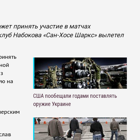
жет принять участие в матчах
клуб Набокова «Сан-Хосе Шаркс» вылетел
ринять
рной
из
ую на
США пообещали годами поставлять
оружие Украине
нерским
слав