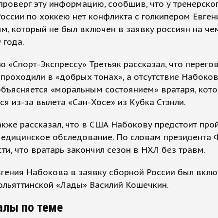
проверг эту информацию, сообщив, что у тренерско
оссии по хоккею нет конфликта с голкипером Евге
, который не был включен в заявку россиян на че
 года.
ю «Спорт-Экспрессу» Третьяк рассказал, что перего
проходили в «добрых тонах», а отсутствие Набоков
объясняется «моральным состоянием» вратаря, кот
ся из-за вылета «Сан-Хосе» из Кубка Стэнли.
акже рассказал, что в США Набокову предстоит про
едицинское обследование. По словам президента Ф
ти, что вратарь закончил сезон в НХЛ без травм.
гения Набокова в заявку сборной России был вкл
ольяттинской «Лады» Василий Кошечкин.
алы по теме