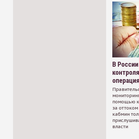
В России
контрол
операци
Правительс
мониторинг
помощью к
за оттоком 
кабмин тол
прислушив
власти