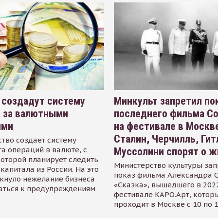
 создадут систему
Минкульт запретил по
я за валютными
последнего фильма С
ями
на фестивале в Москве
Сталин, Черчилль, Гит
тво создает систему
а операций в валюте, с
Муссолини спорят о ж
оторой планирует следить
Министерство культуры зап
капитала из России. На это
показ фильма Александра 
кнуло нежелание бизнеса
«Сказка», вышедшего в 2022
аться к предупреждениям
фестивале КАРО.Арт, котор
проходит в Москве с 10 по 