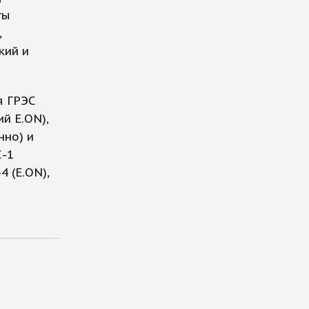
ты
,
кий и
я ГРЭС
й E.ON),
нно) и
С-1
 (E.ON),