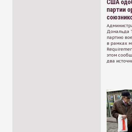
США одоб
партии о
союзник
Администр
Дональда 
партию во
в рамках м
Requirement
этом сообщ
два источн