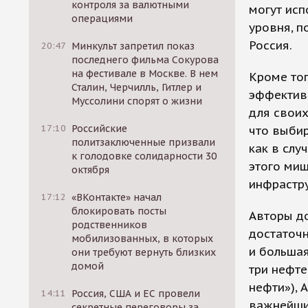
контроля за валютными
могут ис
операциями
уровня, п
Россия.
20:47
Минкульт запретил показ
последнего фильма Сокурова
на фестивале в Москве. В нем
Кроме тог
Сталин, Черчилль, Гитлер и
эффектив
Муссолини спорят о жизни
для своих
17:10
Российские
что выбир
политзаключенные призвали
как в слу
к голодовке солидарности 30
этого миш
октября
инфрастру
17:12
«ВКонтакте» начал
блокировать посты
Авторы до
родственников
достаточн
мобилизованных, в которых
и большая
они требуют вернуть близких
домой
три нефт
нефти»), 
14:11
Россия, США и ЕС провели
важнейшие
секретные переговоры за