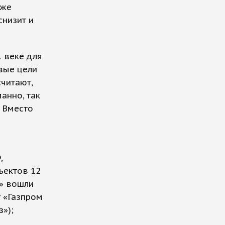
 же
снизит и
 веке для
вые цели
читают,
анно, так
. Вместо
,
ъектов 12
к» вошли
 «Газпром
з»);
,