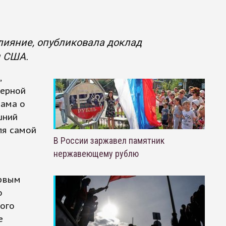
ияние, опубликовала доклад
 США.
,
дерной
бама о
шний
ля самой
В России заржавел памятник
нержавеющему рублю
ервым
о
ого
е