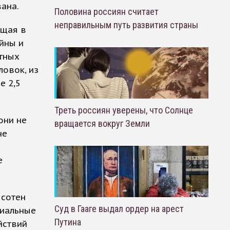
ана.
Половина россиян считает
неправильным путь развития страны
ющая в
йны и
ятных
ловок, из
е 2,5
Треть россиян уверены, что Солнце
они не
вращается вокруг Земли
не
е
 сотен
Суд в Гааге выдал ордер на арест
циальные
Путина
йствий