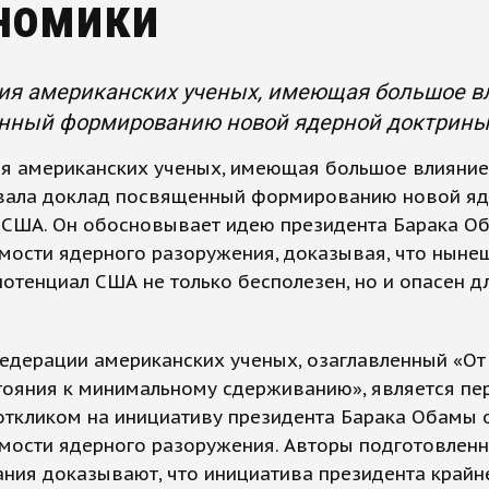
номики
ия американских ученых, имеющая большое вл
нный формированию новой ядерной доктрины
я американских ученых, имеющая большое влияние
вала доклад посвященный формированию новой я
 США. Он обосновывает идею президента Барака О
мости ядерного разоружения, доказывая, что ныне
отенциал США не только бесполезен, но и опасен д
едерации американских ученых, озаглавленный «От
тояния к минимальному сдерживанию», является п
откликом на инициативу президента Барака Обамы 
мости ядерного разоружения. Авторы подготовленн
ния доказывают, что инициатива президента крайн