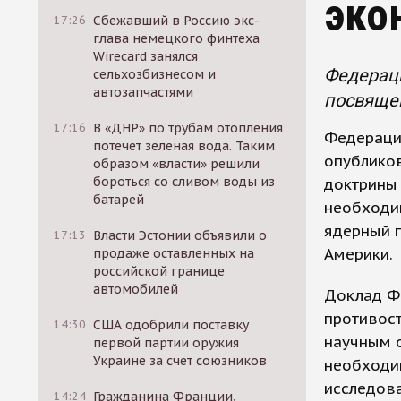
эко
17:26
Сбежавший в Россию экс-
глава немецкого финтеха
Wirecard занялся
Федерац
сельхозбизнесом и
автозапчастями
посвяще
17:16
В «ДНР» по трубам отопления
Федераци
потечет зеленая вода. Таким
опублико
образом «власти» решили
бороться со сливом воды из
доктрины
батарей
необходи
ядерный п
17:13
Власти Эстонии объявили о
Америки.
продаже оставленных на
российской границе
автомобилей
Доклад Ф
противос
14:30
США одобрили поставку
научным 
первой партии оружия
Украине за счет союзников
необходи
исследова
14:24
Гражданина Франции,