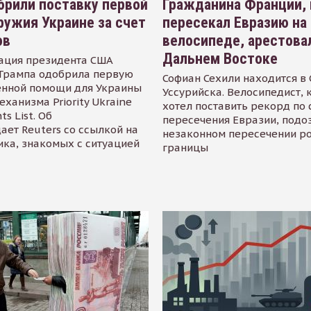
рили поставку первой
Гражданина Франции,
ружия Украине за счет
пересекал Евразию на
ов
велосипеде, арестова
Дальнем Востоке
ация президента США
Трампа одобрила первую
Софиан Сехили находится в
енной помощи для Украины
Уссурийска. Велосипедист,
еханизма Priority Ukraine
хотел поставить рекорд по 
s List. Об
пересечения Евразии, подо
ает Reuters со ссылкой на
незаконном пересечении р
ика, знакомых с ситуацией
границы