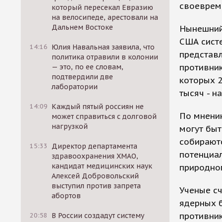
своевреме
который пересекал Евразию
на велосипеде, арестовали на
Дальнем Востоке
Нынешний
США сист
14:16
Юлия Навальная заявила, что
представл
политика отравили в колонии
противник
— это, по ее словам,
подтвердили две
которых 2
лаборатории
тысяч - н
14:09
Каждый пятый россиян не
По мнению
может справиться с долговой
нагрузкой
могут быт
собираютс
15:33
Директор департамента
потенциал
здравоохранения ХМАО,
кандидат медицинских наук
природног
Алексей Добровольский
выступил против запрета
Ученые сч
абортов
ядерных б
противник
20:58
В России создадут систему