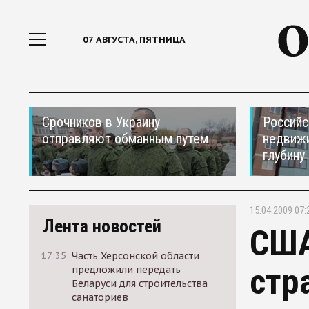
07 АВГУСТА, ПЯТНИЦА
Срочников в Украину
Российс
отправляют обманным путем
недвижи
глубину
15.04.2009 07:
Лента новостей
США
17:35
Часть Херсонской области
стр
предложили передать
Беларуси для строительства
санаториев