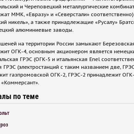
ильский и Череповецкий металлургические комбина
жат ММК, «Евразу» и «Северстали» соответственно)
ий никель», а также принадлежащие «Русалу» Братс
ецкий алюминиевые заводы.
ишеней на территории России замыкают Березовска
жит ОГК-4, основным акционером является немецки
льская ГРЭС (ОГК-5 и итальянская Enel соответстве
я ГРЭС (электростанций с таким названием две, ГРЭ
ит газпромовской ОГК-2, ГРЭС-2 принадлежит ОГК-4
 «Коммерсант».
алы по теме
ольт
гроз