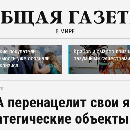
В МИРЕ
кие покупатели
Крабов и омаров призн
мости уже осознали
разумными существами
 кризиса
28
 перенацелит свои 
атегические объекты