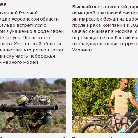
иев
Бывший операционный дир
аченной Россией
немецкой платёжной систем
ации Херсонской области
Ян Марсалек бежал из Евр
альдо встретился с
после краха компании в 202
ом Лукашенко в ходе своей
Сейчас он живёт в Москве, 
Беларусь. После этого
перемещается по России и 
глава Херсонской области
на оккупированные террит
налистам, что регион готов
Украины
инску часть побережья
и Черного морей