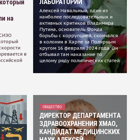
ЛАБОРАТОРИИ
 который
Алексей Навальный, один из
наиболее последовательных и
ли на
активных критиков Владимира
Путина, основатель Фонда
 СИЗО
борьбы с коррупцией, скончался
 который
в колонии в Харпе за Полярным
скорости
кругом 16 февраля 2024 года. Он
зревается в
отбывал там наказание по
оссийской
целому ряду политических статей
ОБЩЕСТВО
ДИРЕКТОР ДЕПАРТАМЕНТА
ЗДРАВООХРАНЕНИЯ ХМАО,
КАНДИДАТ МЕДИЦИНСКИХ
НАУК АЛЕКСЕЙ