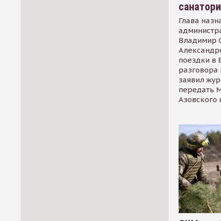
санатор
Глава назн
администр
Владимир С
Александр
поездки в 
разговора 
заявил жур
передать М
Азовского 