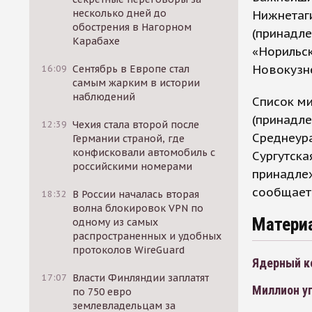
несколько дней до
Нижнетаг
обострения в Нагорном
(принадле
Карабахе
«Норильск
Новокузн
16:09
Сентябрь в Европе стал
самым жарким в истории
наблюдений
Список м
(принадле
12:39
Чехия стала второй после
Среднеура
Германии страной, где
конфисковали автомобиль с
Сургутска
российскими номерами
принадлеж
сообщает
18:32
В России началась вторая
волна блокировок VPN по
Матери
одному из самых
распространенных и удобных
протоколов WireGuard
Ядерный к
17:07
Власти Финляндии заплатят
Миллион у
по 750 евро
землевладельцам за