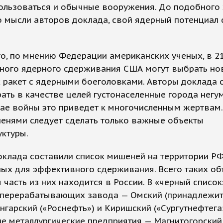
пользоваться и обычные вооружения. До подобного
о мысли авторов доклада, свой ядерный потенциал 
о, по мнению Федерации американских ученых, в 21
ного ядерного сдерживания США могут выбрать но
 ракет с ядерными боеголовками. Авторы доклада с
ать в качестве целей густонаселенные города негум
чае войны это приведет к многочисленным жертвам
енями следует сделать только важные объекты
ктуры.
клада составили список мишеней на территории РФ
ых для эффективного сдерживания. Всего таких об
 часть из них находится в России. В «черный списо
еперерабатывающих завода — Омский (принадлежит
Ангарский («Роснефть») и Киришский («Сургутнефтега
 металлургические предприятия — Магнитогорский