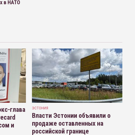
х в НАТО
кс-глава
ЭСТОНИЯ
Власти Эстонии объявили о
recard
продаже оставленных на
сом и
российской границе