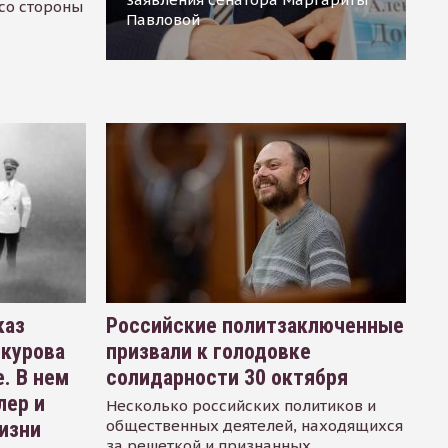
 со стороны
Павловой
каз
Российские политзаключенные
окурова
призвали к голодовке
. В нем
солидарности 30 октября
лер и
Несколько российских политиков и
общественных деятелей, находящихся
изни
за решеткой и признанных