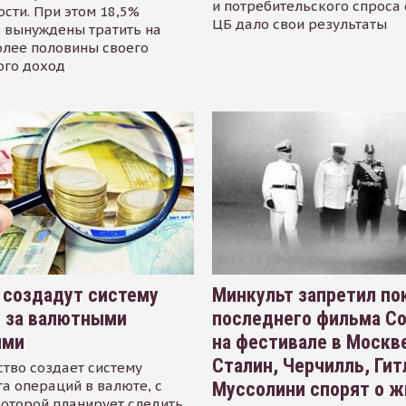
и потребительского спроса
сти. При этом 18,5%
ЦБ дало свои результаты
 вынуждены тратить на
олее половины своего
ого доход
 создадут систему
Минкульт запретил по
я за валютными
последнего фильма С
ями
на фестивале в Москве
Сталин, Черчилль, Гит
тво создает систему
а операций в валюте, с
Муссолини спорят о ж
оторой планирует следить