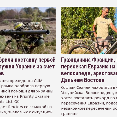
рили поставку первой
Гражданина Франции,
ружия Украине за счет
пересекал Евразию на
ов
велосипеде, арестова
Дальнем Востоке
ация президента США
Трампа одобрила первую
Софиан Сехили находится в
енной помощи для Украины
Уссурийска. Велосипедист,
еханизма Priority Ukraine
хотел поставить рекорд по 
s List. Об
пересечения Евразии, подо
ает Reuters со ссылкой на
незаконном пересечении р
ика, знакомых с ситуацией
границы