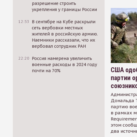
разрешение строить
укрепления у границы России
12:53
В сентябре на Кубе раскрыли
сеть вербовки местных
жителей в российскую армию.
Наемники рассказали, что их
вербовал сотрудник РАН
22:20
Россия намерена увеличить
военные расходы в 2024 году
США одоб
почти на 70%
партии о
союзник
Администр
Дональда 
партию во
в рамках м
Requirement
этом сообщ
два источн