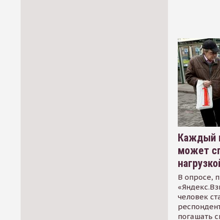
Каждый 
может сп
нагрузко
В опросе, 
«Яндекс.Вз
человек ст
респондент
погашать 