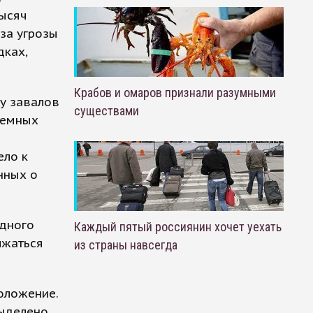
тысяч
-за угрозы
дках,
Крабов и омаров признали разумными
ру завалов
существами
земных
ело к
нных о
одного
Каждый пятый россиянин хочет уехать
лжаться
из страны навсегда
оложение.
выделено