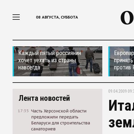
08 АВГУСТА, СУББОТА
Каждый пятый россиянин
Европар
хочет уехать из страны
принять
навсегда
против 
09.04.2009 09:
Лента новостей
Ита
17:35
Часть Херсонской области
зем
предложили передать
Беларуси для строительства
санаториев