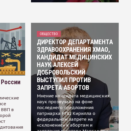
ОБЩЕСТВО
ДИРЕКТОР ДЕПАРТАМЕНТА
ЗДРАВООХРАНЕНИЯ ХМАО,
КАНДИДАТ МЕДИЦИНСКИХ
НАУК АЛЕКСЕЙ
ДОБРОВОЛЬСКИЙ
ВЫСТУПИЛ ПРОТИВ
 России
ЗАПРЕТА АБОРТОВ
Мнение кандидата медицинских
мические
наук прозвучало на фоне
все
последнего предложения
 ВВП в
патриарха РПЦ Кирилла о
торой
федеральном запрете на
ост
«склонение» к абортам и
едитования
заявления сенатора Маргариты