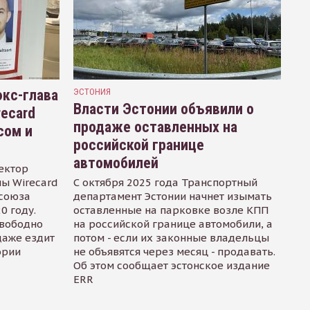
кс-глава
ЭСТОНИЯ
Власти Эстонии объявили о
recard
продаже оставленных на
сом и
российской границе
автомобилей
ектор
ы Wirecard
С октября 2025 года Транспортный
осоюза
департамент Эстонии начнет изымать
0 году.
оставленные на парковке возле КПП
свободно
на российской границе автомобили, а
даже ездит
потом - если их законные владельцы
ории
не объявятся через месяц - продавать.
Об этом сообщает эстонское издание
ERR