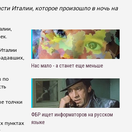
сти Италии, которое произошло в ночь на
алии,
ек.
 Италии
радавших,
Нас мало - а станет еще меньше
в по
сть
е толчки
ФБР ищет информаторов на русском
языке
х пунктах
х