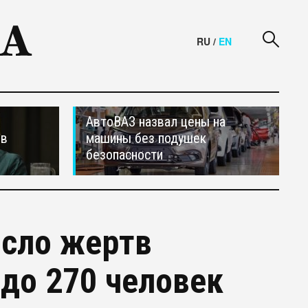
RU
/
EN
АвтоВАЗ назвал цены на
ив
машины без подушек
безопасности
исло жертв
до 270 человек