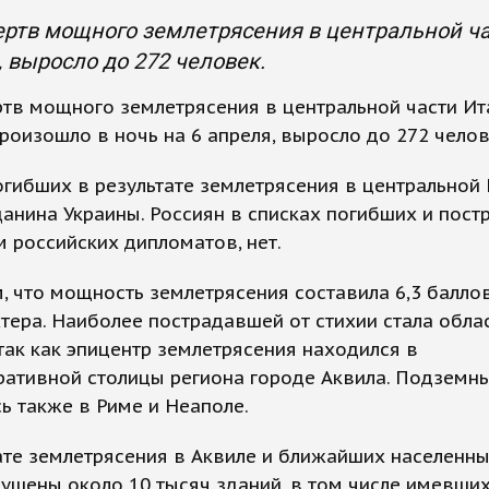
ртв мощного землетрясения в центральной ча
, выросло до 272 человек.
тв мощного землетрясения в центральной части Ит
роизошло в ночь на 6 апреля, выросло до 272 челов
огибших в результате землетрясения в центральной
анина Украины. Россиян в списках погибших и пост
 российских дипломатов, нет.
 что мощность землетрясения составила 6,3 балло
тера. Наиболее пострадавшей от стихии стала обла
так как эпицентр землетрясения находился в
ативной столицы региона городе Аквила. Подземны
 также в Риме и Неаполе.
ате землетрясения в Аквиле и ближайших населенны
ушены около 10 тысяч зданий, в том числе имевши