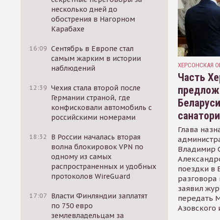
несколько дней до
обострения в Нагорном
Карабахе
16:09
Сентябрь в Европе стал
самым жарким в истории
ХЕРСОНСКАЯ О
наблюдений
Часть Хе
12:39
Чехия стала второй после
предлож
Германии страной, где
Беларуси
конфисковали автомобиль с
санатор
российскими номерами
Глава назн
18:32
В России началась вторая
администр
волна блокировок VPN по
Владимир С
одному из самых
Александр
распространенных и удобных
поездки в 
протоколов WireGuard
разговора 
заявил жур
17:07
Власти Финляндии заплатят
передать М
по 750 евро
Азовского 
землевладельцам за