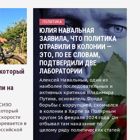
ПОЛИТИКА
ЮЛИЯ НАВАЛЬНАЯ
ЗАЯВИЛА, ЧТО ПОЛИТИКА
ОТРАВИЛИ В КОЛОНИИ —
ЭТО, ПО ЕЕ СЛОВАМ,
ПОДТВЕРДИЛИ ДВЕ
ЛАБОРАТОРИИ
 который
Алексей Навальный, один из
наиболее последовательных и
ли на
активных критиков Владимира
Путина, основатель Фонда
 СИЗО
борьбы с коррупцией, скончался
 который
в колонии в Харпе за Полярным
скорости
кругом 16 февраля 2024 года. Он
зревается в
отбывал там наказание по
оссийской
целому ряду политических статей