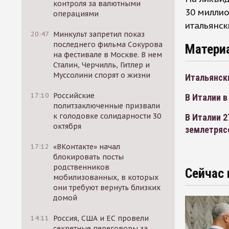
контроля за валютными
30 миллио
операциями
итальянск
20:47
Минкульт запретил показ
последнего фильма Сокурова
Матери
на фестивале в Москве. В нем
Сталин, Черчилль, Гитлер и
Муссолини спорят о жизни
Итальянск
17:10
Российские
В Италии в
политзаключенные призвали
к голодовке солидарности 30
В Италии 2
октября
землетряс
17:12
«ВКонтакте» начал
блокировать посты
родственников
Сейчас 
мобилизованных, в которых
они требуют вернуть близких
домой
14:11
Россия, США и ЕС провели
секретные переговоры за