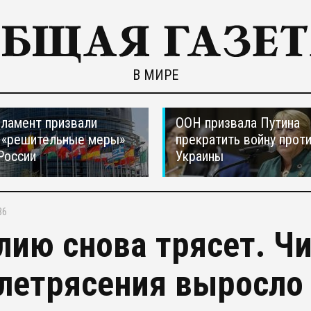
В МИРЕ
ламент призвали
ООН призвала Путина
 «решительные меры»
прекратить войну прот
России
Украины
36
лию снова трясет. Ч
летрясения выросло 