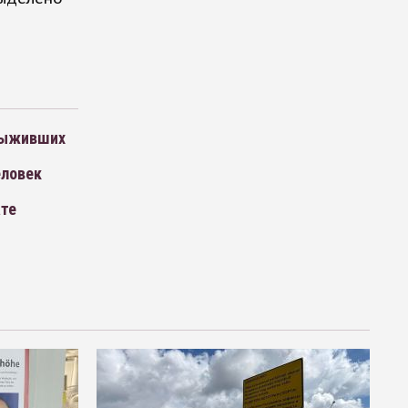
 выживших
еловек
ате