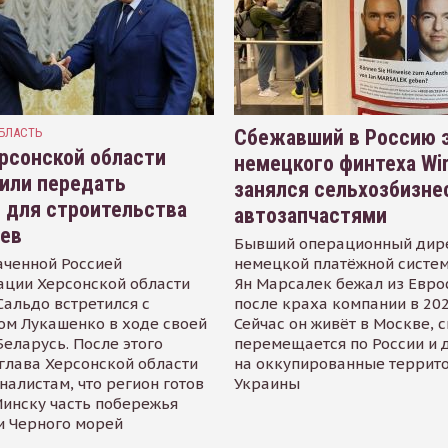
БЛАСТЬ
Сбежавший в Россию э
рсонской области
немецкого финтеха Wi
или передать
занялся сельхозбизне
 для строительства
автозапчастями
иев
Бывший операционный дир
аченной Россией
немецкой платёжной систем
ации Херсонской области
Ян Марсалек бежал из Евр
альдо встретился с
после краха компании в 202
ом Лукашенко в ходе своей
Сейчас он живёт в Москве, 
Беларусь. После этого
перемещается по России и 
глава Херсонской области
на оккупированные террит
налистам, что регион готов
Украины
инску часть побережья
и Черного морей