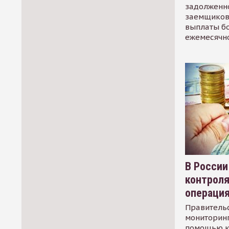
задолженно
заемщиков
выплаты б
ежемесячн
В России
контрол
операци
Правительс
мониторинг
помощью к