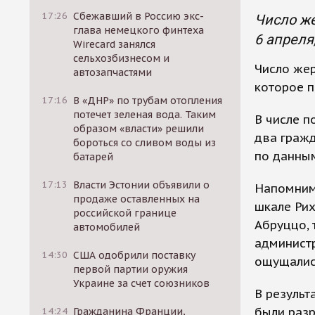
17:26
Сбежавший в Россию экс-
Число же
глава немецкого финтеха
6 апреля
Wirecard занялся
сельхозбизнесом и
Число жер
автозапчастями
которое п
17:16
В «ДНР» по трубам отопления
потечет зеленая вода. Таким
В числе п
образом «власти» решили
два гражд
бороться со сливом воды из
по данным
батарей
17:13
Власти Эстонии объявили о
Напомним,
продаже оставленных на
шкале Рих
российской границе
Абруццо, 
автомобилей
администр
14:30
США одобрили поставку
ощущались
первой партии оружия
Украине за счет союзников
В результ
были разр
14:24
Гражданина Франции,