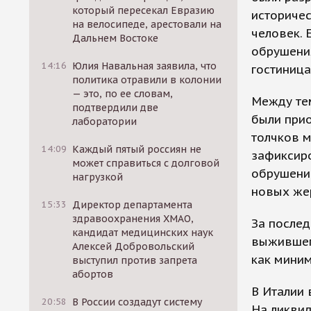
который пересекал Евразию
историчес
на велосипеде, арестовали на
человек. 
Дальнем Востоке
обрушения
14:16
Юлия Навальная заявила, что
гостиница
политика отравили в колонии
— это, по ее словам,
Между тем
подтвердили две
были прио
лаборатории
толчков м
14:09
Каждый пятый россиян не
зафиксиро
может справиться с долговой
обрушению
нагрузкой
новых жер
15:33
Директор департамента
здравоохранения ХМАО,
За послед
кандидат медицинских наук
выжившег
Алексей Добровольский
как миним
выступил против запрета
абортов
В Италии 
20:58
В России создадут систему
На ликви