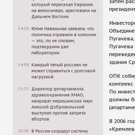
затем ра
который пересекал Евразию
президент
на велосипеде, арестовали на
Дальнем Востоке
Инвестор
14:16
Юлия Навальная заявила, что
Объедине
политика отравили в колонии
Пугачева,
— это, по ее словам,
Пугачева 
подтвердили две
лаборатории
переведе
здания Ср
14:09
Каждый пятый россиян не
может справиться с долговой
ОПК собир
нагрузкой
комплекс 
15:33
Директор департамента
По инвест
здравоохранения ХМАО,
должны бы
кандидат медицинских наук
(апартаме
Алексей Добровольский
выступил против запрета
абортов
В 2006 го
«Кремлевс
20:58
В России создадут систему