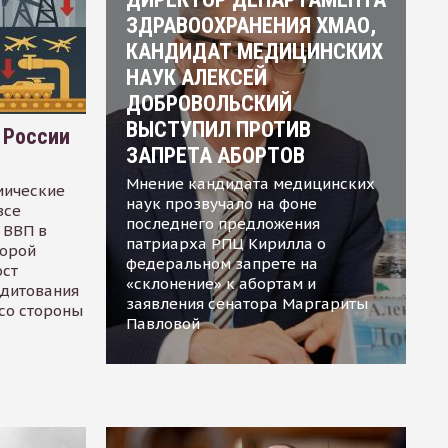
ЗДРАВООХРАНЕНИЯ ХМАО,
КАНДИДАТ МЕДИЦИНСКИХ
НАУК АЛЕКСЕЙ
ДОБРОВОЛЬСКИЙ
ВЫСТУПИЛ ПРОТИВ
 России
ЗАПРЕТА АБОРТОВ
Мнение кандидата медицинских
мические
наук прозвучало на фоне
все
последнего предложения
 ВВП в
патриарха РПЦ Кирилла о
торой
федеральном запрете на
ост
«склонение» к абортам и
едитования
заявления сенатора Маргариты
 со стороны
Павловой