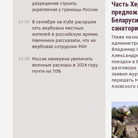
Часть Хе
разрешение строить
укрепления у границы России
предлож
Беларуси
12:53
В сентябре на Кубе раскрыли
санатор
сеть вербовки местных
жителей в российскую армию.
Глава назн
Наемники рассказали, что их
администр
вербовал сотрудник РАН
Владимир С
Александр
22:20
Россия намерена увеличить
поездки в 
военные расходы в 2024 году
разговора 
почти на 70%
заявил жур
передать М
Азовского 