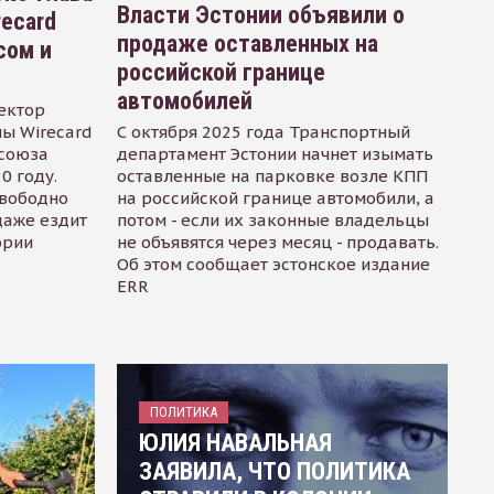
Власти Эстонии объявили о
recard
продаже оставленных на
сом и
российской границе
автомобилей
ектор
ы Wirecard
С октября 2025 года Транспортный
осоюза
департамент Эстонии начнет изымать
0 году.
оставленные на парковке возле КПП
свободно
на российской границе автомобили, а
даже ездит
потом - если их законные владельцы
ории
не объявятся через месяц - продавать.
Об этом сообщает эстонское издание
ERR
ПОЛИТИКА
ЮЛИЯ НАВАЛЬНАЯ
ЗАЯВИЛА, ЧТО ПОЛИТИКА