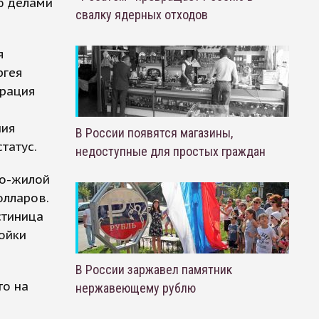
ю делами
свалку ядерных отходов
я
ргея
орация
ния
В России появятся магазины,
татус.
недоступные для простых граждан
но-жилой
олларов.
стиница
ойки
В России заржавел памятник
то на
нержавеющему рублю