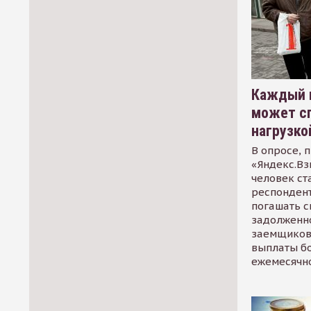
Каждый 
может сп
нагрузко
В опросе, 
«Яндекс.Вз
человек ст
респондент
погашать 
задолженно
заемщиков
выплаты б
ежемесячн