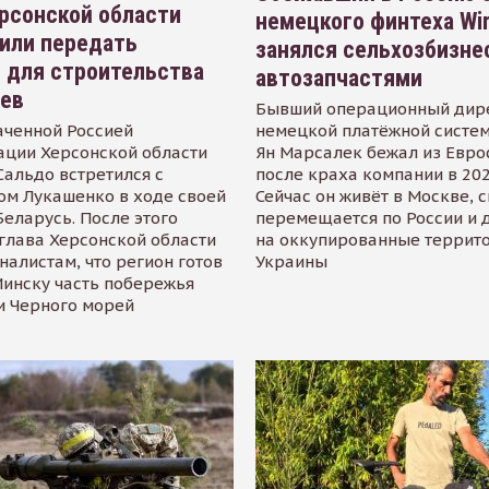
рсонской области
немецкого финтеха Wi
или передать
занялся сельхозбизне
 для строительства
автозапчастями
иев
Бывший операционный дир
аченной Россией
немецкой платёжной систем
ации Херсонской области
Ян Марсалек бежал из Евр
альдо встретился с
после краха компании в 202
ом Лукашенко в ходе своей
Сейчас он живёт в Москве, 
Беларусь. После этого
перемещается по России и 
глава Херсонской области
на оккупированные террит
налистам, что регион готов
Украины
инску часть побережья
и Черного морей