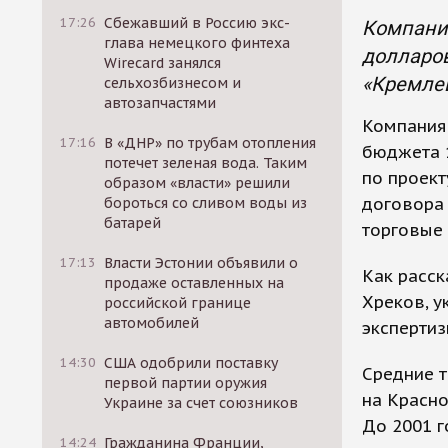
17:26
Сбежавший в Россию экс-
Компания
глава немецкого финтеха
долларов
Wirecard занялся
«Кремлев
сельхозбизнесом и
автозапчастями
Компания 
17:16
В «ДНР» по трубам отопления
бюджета 1
потечет зеленая вода. Таким
по проек
образом «власти» решили
договора 
бороться со сливом воды из
батарей
торговые 
17:13
Власти Эстонии объявили о
Как расск
продаже оставленных на
Хреков, у
российской границе
автомобилей
экспертиз
14:30
США одобрили поставку
Средние т
первой партии оружия
на Красно
Украине за счет союзников
До 2001 г
14:24
Гражданина Франции,