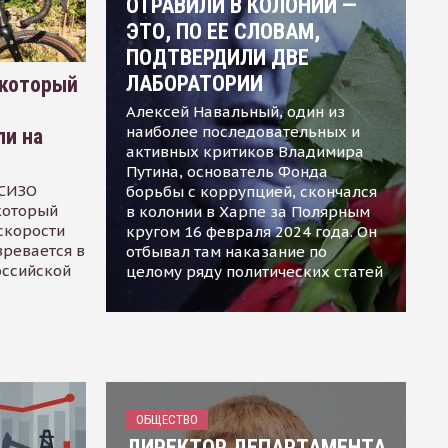
ОТРАВИЛИ В КОЛОНИИ —
ЭТО, ПО ЕЕ СЛОВАМ,
ПОДТВЕРДИЛИ ДВЕ
ЛАБОРАТОРИИ
 который
Алексей Навальный, один из
наиболее последовательных и
ли на
активных критиков Владимира
Путина, основатель Фонда
 СИЗО
борьбы с коррупцией, скончался
 который
в колонии в Харпе за Полярным
скорости
кругом 16 февраля 2024 года. Он
зревается в
отбывал там наказание по
оссийской
целому ряду политических статей
ОБЩЕСТВО
ДИРЕКТОР ДЕПАРТАМЕНТА