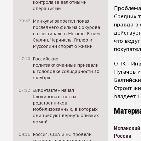
контроля за валютными
Проблема 
операциями
Средних 
20:47
Минкульт запретил показ
правда в
последнего фильма Сокурова
действует
на фестивале в Москве. В нем
Сталин, Черчилль, Гитлер и
что ведут
Муссолини спорят о жизни
покупател
17:10
Российские
ОПК - Инв
политзаключенные призвали
Пугачев и
к голодовке солидарности 30
октября
Балтийски
Строит жи
17:12
«ВКонтакте» начал
владеет 1
блокировать посты
родственников
Матери
мобилизованных, в которых
они требуют вернуть близких
домой
Испанский 
14:11
Россия, США и ЕС провели
России
секретные переговоры за