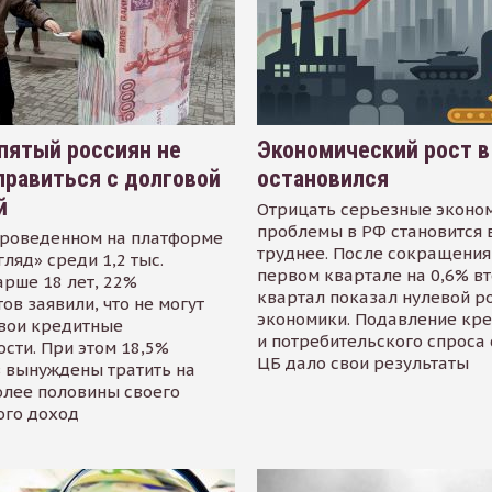
пятый россиян не
Экономический рост в
равиться с долговой
остановился
й
Отрицать серьезные эконо
проблемы в РФ становится 
проведенном на платформе
труднее. После сокращения
гляд» среди 1,2 тыс.
первом квартале на 0,6% в
арше 18 лет, 22%
квартал показал нулевой р
ов заявили, что не могут
экономики. Подавление кр
свои кредитные
и потребительского спроса
сти. При этом 18,5%
ЦБ дало свои результаты
 вынуждены тратить на
олее половины своего
ого доход