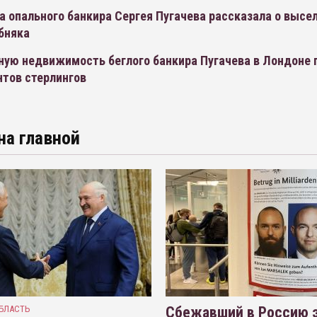
а опального банкира Сергея Пугачева рассказала о высе
бняка
ную недвижимость беглого банкира Пугачева в Лондоне 
нтов стерлингов
на главной
БЛАСТЬ
Сбежавший в Россию э