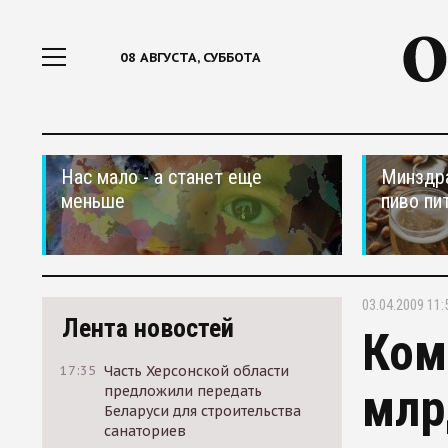
08 АВГУСТА, СУББОТА
Нас мало - а станет еще
Минздра
меньше
пиво пи
03.04.2009 11:
Лента новостей
Ком
17:35
Часть Херсонской области
млр
предложили передать
Беларуси для строительства
санаториев