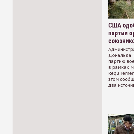
США одоб
партии о
союзник
Администр
Дональда 
партию во
в рамках м
Requirement
этом сообщ
два источн