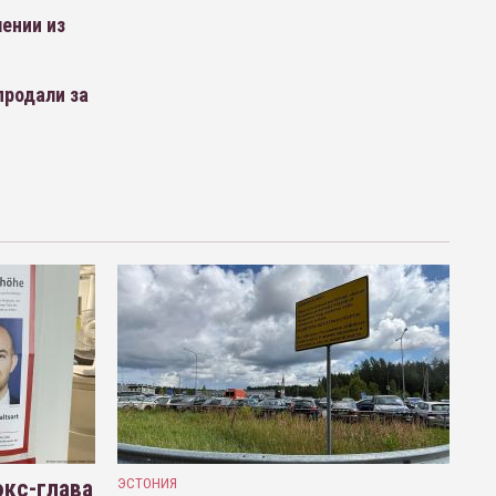
лении из
продали за
кс-глава
ЭСТОНИЯ