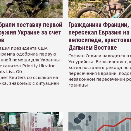
рили поставку первой
Гражданина Франции,
ружия Украине за счет
пересекал Евразию на
ов
велосипеде, арестова
Дальнем Востоке
ация президента США
Трампа одобрила первую
Софиан Сехили находится в
енной помощи для Украины
Уссурийска. Велосипедист,
еханизма Priority Ukraine
хотел поставить рекорд по 
s List. Об
пересечения Евразии, подо
ает Reuters со ссылкой на
незаконном пересечении р
ика, знакомых с ситуацией
границы