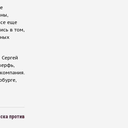
ие
ны,
все еще
ись в том,
ьных
 Сергей
верфь,
 компания.
рбурге,
иска против