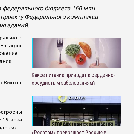
из федерального бюджета 160 млн
о проекту Федерального комплекса
ию зданий.
ерального
пенсации
оржение
едние
Какое питание приводит к сердечно-
а Виктор
сосудистым заболеваниям?
остроены
 19 века.
однако
«Росатом» превращает Россию в