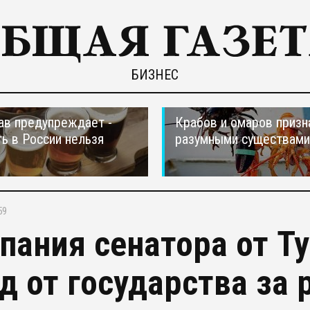
БИЗНЕС
в предупреждает -
Крабов и омаров призн
ть в России нельзя
разумными существами
59
пания сенатора от Ту
д от государства за