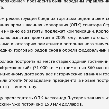
споряжением президента были переданы Управлени
а.
ом реконструкции Средних торговых рядов являетс
нная промышленная корпорация (ОПК) сенатора Се
 и именно ее затраты подлежат компенсации. Корп
занялась этим проектом в 2005 году, после того как
нные в категорию памятников регионального значе
едних торговых рядов снова обрели федеральный с
алась построить на месте старых зданий гостинич
«Кремлевский» (71 000 кв. м) стоимостью 360 млн д
иционному договору все исторические здания и го
ли отойти Управделами президента, а новые постр
нты) — инвестору.
ду председатель ОПК Александр Гнусарев заявлял, ч
кий» уже потрачено 150 млн долларов.