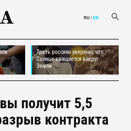
RU
/
EN
али
Треть россиян уверены, что
Солнце вращается вокруг
Земли
вы получит 5,5
 разрыв контракта