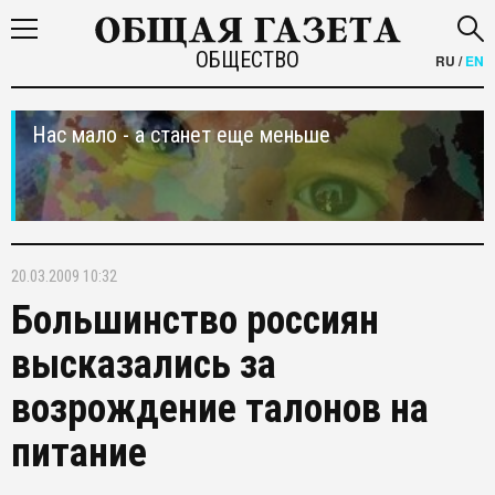
ОБЩЕСТВО
RU
/
EN
Нас мало - а станет еще меньше
20.03.2009 10:32
Большинство россиян
высказались за
возрождение талонов на
питание