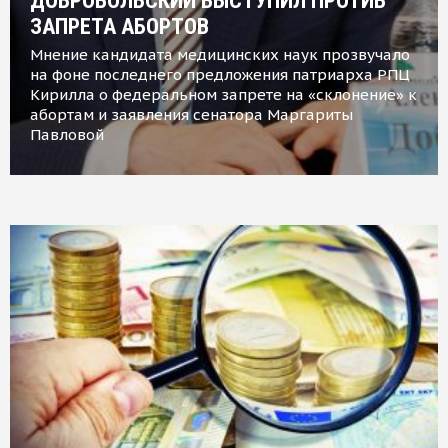
ДОБРОВОЛЬСКИЙ ВЫСТУПИЛ ПРОТИВ
ЗАПРЕТА АБОРТОВ
Мнение кандидата медицинских наук прозвучало
на фоне последнего предложения патриарха РПЦ
Кирилла о федеральном запрете на «склонение» к
абортам и заявления сенатора Маргариты
Павловой