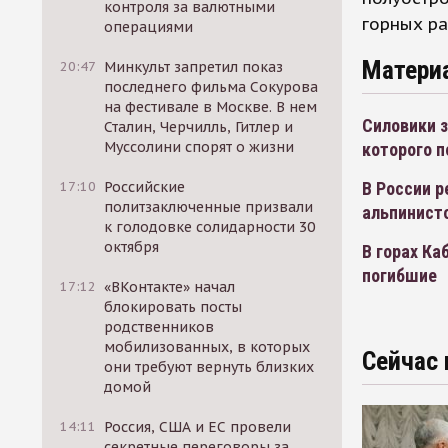
контроля за валютными
горных ра
операциями
Матери
20:47
Минкульт запретил показ
последнего фильма Сокурова
на фестивале в Москве. В нем
Силовики 
Сталин, Черчилль, Гитлер и
Муссолини спорят о жизни
которого п
17:10
Российские
В России р
политзаключенные призвали
альпинист
к голодовке солидарности 30
октября
В горах Ка
погибшие
17:12
«ВКонтакте» начал
блокировать посты
родственников
мобилизованных, в которых
Сейчас 
они требуют вернуть близких
домой
14:11
Россия, США и ЕС провели
секретные переговоры за