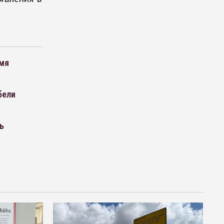
емя
бели
ь