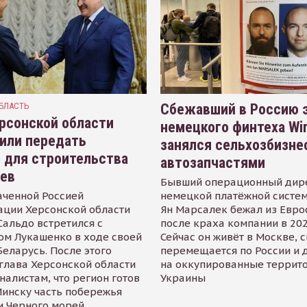
БЛАСТЬ
Сбежавший в Россию э
рсонской области
немецкого финтеха Wi
или передать
занялся сельхозбизне
 для строительства
автозапчастями
иев
Бывший операционный дир
аченной Россией
немецкой платёжной систем
ации Херсонской области
Ян Марсалек бежал из Евр
альдо встретился с
после краха компании в 202
ом Лукашенко в ходе своей
Сейчас он живёт в Москве, 
Беларусь. После этого
перемещается по России и 
глава Херсонской области
на оккупированные террит
налистам, что регион готов
Украины
инску часть побережья
и Черного морей