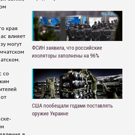
ком
го края
ас влияет
зу могут
ФСИН заявила, что российские
амчатском
изоляторы заполнены на 96%
чатском.
с со
ским
ителей
 от
США пообещали годами поставлять
оружие Украине
ске-
ям
явления в