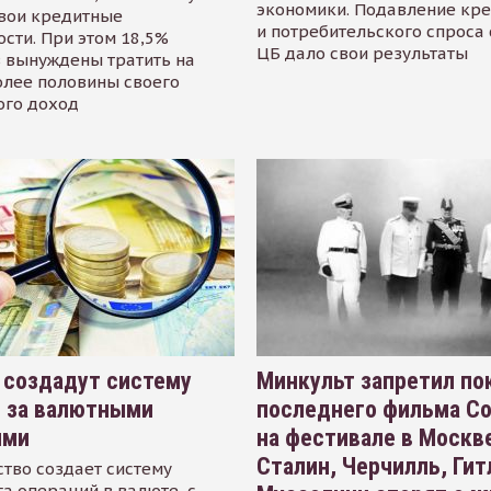
экономики. Подавление кр
свои кредитные
и потребительского спроса
сти. При этом 18,5%
ЦБ дало свои результаты
 вынуждены тратить на
олее половины своего
ого доход
 создадут систему
Минкульт запретил по
я за валютными
последнего фильма С
ями
на фестивале в Москве
Сталин, Черчилль, Гит
тво создает систему
а операций в валюте, с