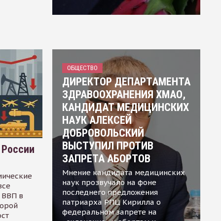
ОБЩЕСТВО
ДИРЕКТОР ДЕПАРТАМЕНТА
ЗДРАВООХРАНЕНИЯ ХМАО,
КАНДИДАТ МЕДИЦИНСКИХ
НАУК АЛЕКСЕЙ
ДОБРОВОЛЬСКИЙ
ВЫСТУПИЛ ПРОТИВ
 России
ЗАПРЕТА АБОРТОВ
Мнение кандидата медицинских
мические
наук прозвучало на фоне
все
последнего предложения
 ВВП в
патриарха РПЦ Кирилла о
торой
федеральном запрете на
ост