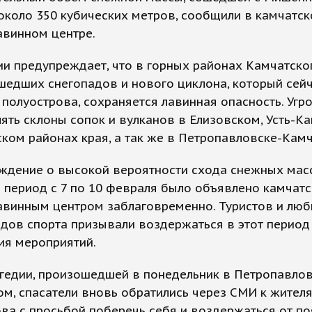
около 350 кубических метров, сообщили в камчатс
авинном центре.
и предупреждает, что в горных районах Камчатско
шедших снегопадов и нового циклона, который сейч
 полуострова, сохраняется лавинная опасность. Угро
ять склоны сопок и вулканов в Елизовском, Усть-К
ком районах края, а так же в Петропавловске-Кам
ждение о высокой вероятности схода снежных мас
 период с 7 по 10 февраля было объявлено камчат
авинным центром заблаговременно. Туристов и люб
дов спорта призывали воздержаться в этот период
ия мероприятий.
гедии, произошедшей в понедельник в Петропавлов
м, спасатели вновь обратились через СМИ к жител
ва с просьбой поберечь себя и воздержаться от по