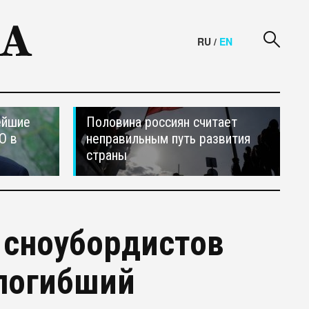
RU
/
EN
ейшие
Половина россиян считает
О в
неправильным путь развития
страны
 сноубордистов
 погибший