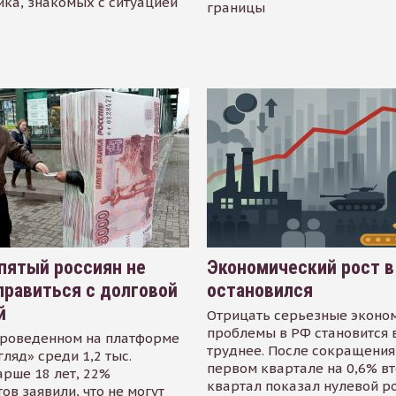
ика, знакомых с ситуацией
границы
пятый россиян не
Экономический рост в
равиться с долговой
остановился
й
Отрицать серьезные эконо
проблемы в РФ становится 
проведенном на платформе
труднее. После сокращения
гляд» среди 1,2 тыс.
первом квартале на 0,6% в
арше 18 лет, 22%
квартал показал нулевой р
ов заявили, что не могут