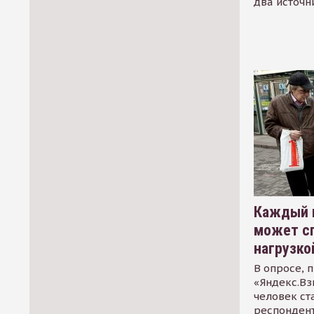
два источн
Каждый 
может сп
нагрузко
В опросе, 
«Яндекс.Вз
человек ст
респондент