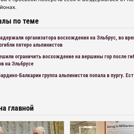
йонах.
алы по теме
задержали организатора восхождения на Эльбрус, во вр
огибли пятеро альпинистов
ешили ограничить восхождение на вершины гор после ги
ов на Эльбрусе
бардино-Балкарии группа альпинистов попала в пургу. Ест
на главной