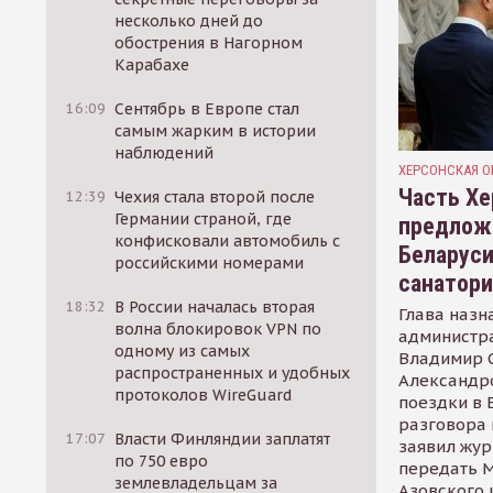
несколько дней до
обострения в Нагорном
Карабахе
16:09
Сентябрь в Европе стал
самым жарким в истории
наблюдений
ХЕРСОНСКАЯ О
Часть Хе
12:39
Чехия стала второй после
Германии страной, где
предлож
конфисковали автомобиль с
Беларуси
российскими номерами
санатор
18:32
В России началась вторая
Глава назн
волна блокировок VPN по
администр
одному из самых
Владимир С
распространенных и удобных
Александр
протоколов WireGuard
поездки в 
разговора 
17:07
Власти Финляндии заплатят
заявил жур
по 750 евро
передать М
землевладельцам за
Азовского 