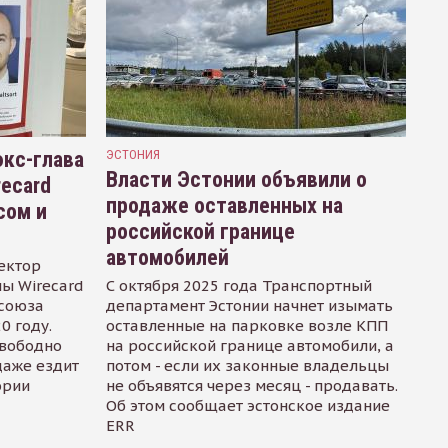
кс-глава
ЭСТОНИЯ
Власти Эстонии объявили о
recard
продаже оставленных на
сом и
российской границе
автомобилей
ектор
ы Wirecard
С октября 2025 года Транспортный
осоюза
департамент Эстонии начнет изымать
0 году.
оставленные на парковке возле КПП
свободно
на российской границе автомобили, а
даже ездит
потом - если их законные владельцы
ории
не объявятся через месяц - продавать.
Об этом сообщает эстонское издание
ERR