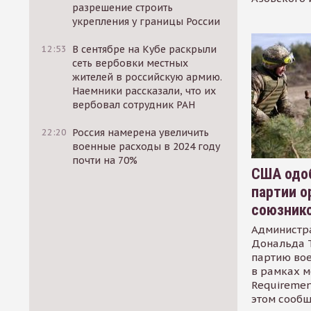
разрешение строить
укрепления у границы России
12:53
В сентябре на Кубе раскрыли
сеть вербовки местных
жителей в российскую армию.
Наемники рассказали, что их
вербовал сотрудник РАН
22:20
Россия намерена увеличить
военные расходы в 2024 году
почти на 70%
США одоб
партии о
союзник
Администр
Дональда 
партию во
в рамках м
Requirement
этом сообщ