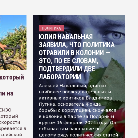
ПОЛИТИКА
ЮЛИЯ НАВАЛЬНАЯ
ЗАЯВИЛА, ЧТО ПОЛИТИКА
ОТРАВИЛИ В КОЛОНИИ —
ЭТО, ПО ЕЕ СЛОВАМ,
ПОДТВЕРДИЛИ ДВЕ
ЛАБОРАТОРИИ
 который
Алексей Навальный, один из
наиболее последовательных и
ли на
активных критиков Владимира
Путина, основатель Фонда
 СИЗО
борьбы с коррупцией, скончался
 который
в колонии в Харпе за Полярным
скорости
кругом 16 февраля 2024 года. Он
зревается в
отбывал там наказание по
оссийской
целому ряду политических статей