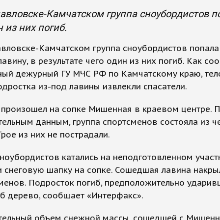
авловске-Камчатском группа сноубордистов по
н из них погиб.
авловске-Камчатском группа сноубордистов попала
авину, в результате чего один из них погиб. Как со
ый дежурный ГУ МЧС РФ по Камчатскому краю, тел
одростка из-под лавины извлекли спасатели.
 произошел на сопке Мишенная в краевом центре. 
ельным данным, группа спортсменов состояла из ч
Трое из них не пострадали.
ноубордистов катались на неподготовленном участ
 снеговую шапку на сопке. Сошедшая лавина накры
менов. Подросток погиб, предположительно ударив
б дерево, сообщает «Интерфакс».
тельный объем снежной массы, сошедшей с Мишенн