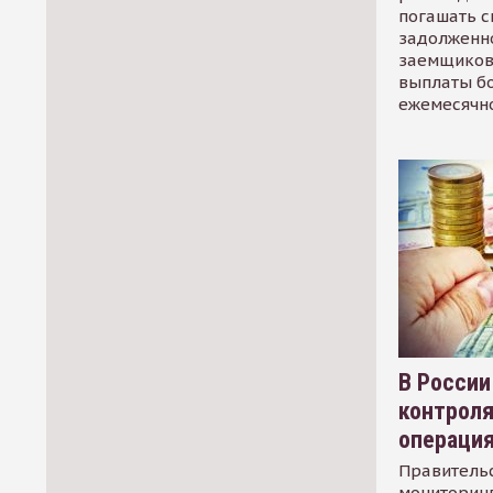
погашать 
задолженно
заемщиков
выплаты б
ежемесячн
В России
контрол
операци
Правительс
мониторинг