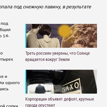
пала под снежную лавину, в результате
 под
общил
о 14-
По
Треть россиян уверены, что Солнце
етырех
вращается вокруг Земли
ке и
ла одного
шись
Корпорации объявят дефолт, крупные
города опустеют
ой сопки,