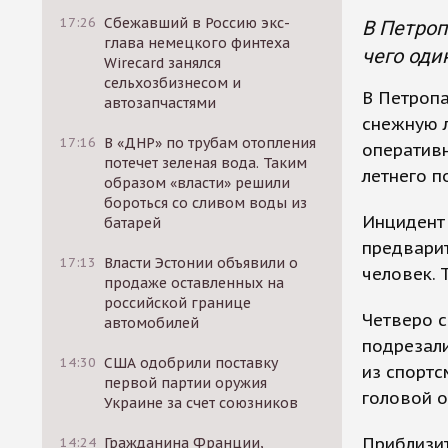
17:26
Сбежавший в Россию экс-
В Петроп
глава немецкого финтеха
чего оди
Wirecard занялся
сельхозбизнесом и
В Петроп
автозапчастями
снежную л
17:16
В «ДНР» по трубам отопления
оперативн
потечет зеленая вода. Таким
летнего п
образом «власти» решили
бороться со сливом воды из
Инцидент
батарей
предварит
17:13
Власти Эстонии объявили о
человек. 
продаже оставленных на
российской границе
Четверо с
автомобилей
подрезали
14:30
США одобрили поставку
из спортс
первой партии оружия
головой о
Украине за счет союзников
Приблизи
14:24
Гражданина Франции,