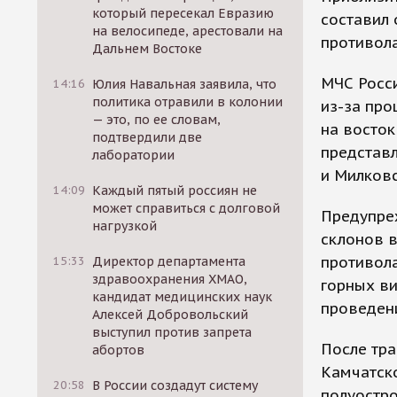
который пересекал Евразию
составил 
на велосипеде, арестовали на
противол
Дальнем Востоке
МЧС Росси
14:16
Юлия Навальная заявила, что
политика отравили в колонии
из-за про
— это, по ее словам,
на восток
подтвердили две
представл
лаборатории
и Милковс
14:09
Каждый пятый россиян не
может справиться с долговой
Предупре
нагрузкой
склонов в
противол
15:33
Директор департамента
здравоохранения ХМАО,
горных ви
кандидат медицинских наук
проведен
Алексей Добровольский
выступил против запрета
После тра
абортов
Камчатско
20:58
В России создадут систему
полуостро