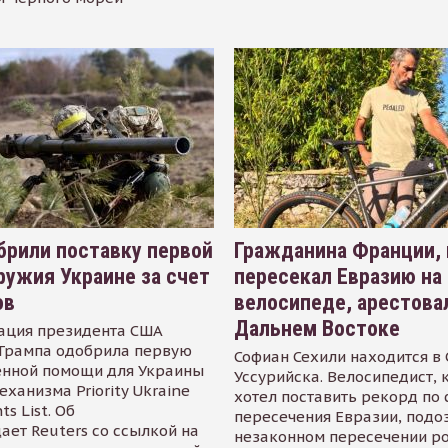
рили поставку первой
Гражданина Франции,
ружия Украине за счет
пересекал Евразию на
ов
велосипеде, арестова
Дальнем Востоке
ация президента США
Трампа одобрила первую
Софиан Сехили находится в
енной помощи для Украины
Уссурийска. Велосипедист,
еханизма Priority Ukraine
хотел поставить рекорд по 
s List. Об
пересечения Евразии, подо
ает Reuters со ссылкой на
незаконном пересечении р