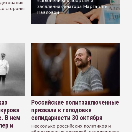
«склонение» к абортам и
едитования
заявления сенатора Маргариты
 со стороны
Павловой
каз
Российские политзаключенные
окурова
призвали к голодовке
. В нем
солидарности 30 октября
лер и
Несколько российских политиков и
общественных деятелей, находящихся