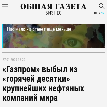
БИЗНЕС
RU
/
EN
Нас мало - а станет еще меньше
27.01.2009 13:29
«Газпром» выбыл из
«горячей десятки»
крупнейших нефтяных
компаний мира