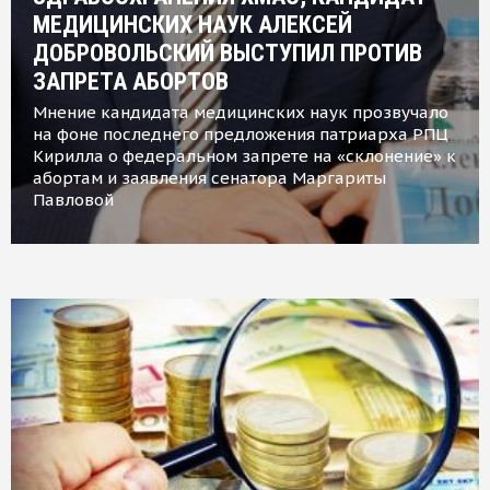
МЕДИЦИНСКИХ НАУК АЛЕКСЕЙ
ДОБРОВОЛЬСКИЙ ВЫСТУПИЛ ПРОТИВ
ЗАПРЕТА АБОРТОВ
Мнение кандидата медицинских наук прозвучало
на фоне последнего предложения патриарха РПЦ
Кирилла о федеральном запрете на «склонение» к
абортам и заявления сенатора Маргариты
Павловой