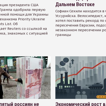
Дальнем Востоке
ация президента США
Трампа одобрила первую
Софиан Сехили находится в
енной помощи для Украины
Уссурийска. Велосипедист,
еханизма Priority Ukraine
хотел поставить рекорд по 
s List. Об
пересечения Евразии, подо
ает Reuters со ссылкой на
незаконном пересечении р
ика, знакомых с ситуацией
границы
пятый россиян не
Экономический рост в