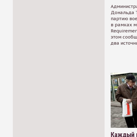
Администр
Дональда 
партию во
в рамках м
Requirement
этом сообщ
два источн
Каждый 