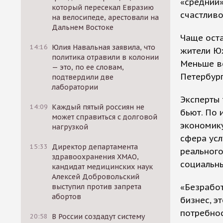
«средний»
который пересекал Евразию
счастливо
на велосипеде, арестовали на
Дальнем Востоке
Чаще оста
14:16
Юлия Навальная заявила, что
жители Юж
политика отравили в колонии
Меньше вс
— это, по ее словам,
Петербург
подтвердили две
лаборатории
Эксперты 
14:09
Каждый пятый россиян не
бьют. По 
может справиться с долговой
экономику
нагрузкой
сфера усл
15:33
Директор департамента
реального
здравоохранения ХМАО,
социальн
кандидат медицинских наук
Алексей Добровольский
«Безработ
выступил против запрета
абортов
бизнес, э
потребнос
20:58
В России создадут систему