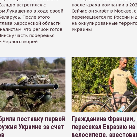
альдо встретился с
после краха компании в 202
ом Лукашенко в ходе своей
Сейчас он живёт в Москве, 
Беларусь. После этого
перемещается по России и 
глава Херсонской области
на оккупированные террит
налистам, что регион готов
Украины
инску часть побережья
и Черного морей
рили поставку первой
Гражданина Франции,
ружия Украине за счет
пересекал Евразию на
ов
велосипеде, арестова