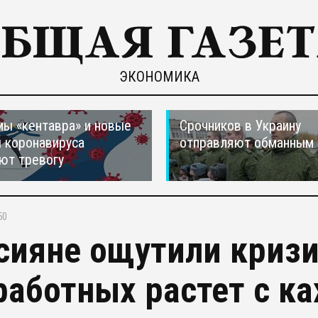
ЭКОНОМИКА
ы «кентавра» и новые
Срочников в Украину
 коронавируса
отправляют обманным 
ют тревогу
50
сияне ощутили кризи
работных растет с 