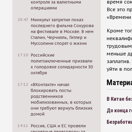
время сок
контроля за валютными
операциями
Все это п
«Времени
20:47
Минкульт запретил показ
последнего фильма Сокурова
Кроме тог
на фестивале в Москве. В нем
Сталин, Черчилль, Гитлер и
неквалиф
Муссолини спорят о жизни
трудовым 
меньше др
17:10
Российские
заплатив.
политзаключенные призвали
к голодовке солидарности 30
уйти в по
октября
Матери
17:12
«ВКонтакте» начал
блокировать посты
родственников
В Китае б
мобилизованных, в которых
они требуют вернуть близких
До конца г
домой
Безработи
14:11
Россия, США и ЕС провели
секретные переговоры за