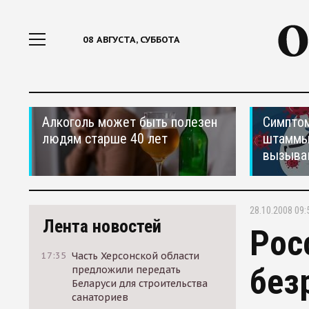
08 АВГУСТА, СУББОТА
Алкоголь может быть полезен
Симптом
людям старше 40 лет
штаммы
вызыва
28.10.2008 09:
Лента новостей
Рос
17:35
Часть Херсонской области
без
предложили передать
Беларуси для строительства
санаториев