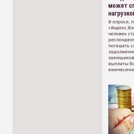
может сп
нагрузко
В опросе, 
«Яндекс.Вз
человек ст
респондент
погашать 
задолженно
заемщиков
выплаты б
ежемесячн