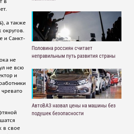
т в
ет.
), а также
 округов.
 и Санкт-
Половина россиян считает
неправильным путь развития страны
ока не
ул не всю
ктор и
 работники
е чревато
АвтоВАЗ назвал цены на машины без
фтяной
подушек безопасности
ьшатся
к в свое