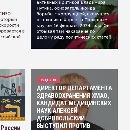
активных критиков Владимира
Путина, основатель Фонда
 СИЗО
борьбы с коррупцией, скончался
 который
в колонии в Харпе за Полярным
скорости
кругом 16 февраля 2024 года. Он
зревается в
отбывал там наказание по
оссийской
целому ряду политических статей
ОБЩЕСТВО
ДИРЕКТОР ДЕПАРТАМЕНТА
ЗДРАВООХРАНЕНИЯ ХМАО,
КАНДИДАТ МЕДИЦИНСКИХ
НАУК АЛЕКСЕЙ
ДОБРОВОЛЬСКИЙ
ВЫСТУПИЛ ПРОТИВ
 России