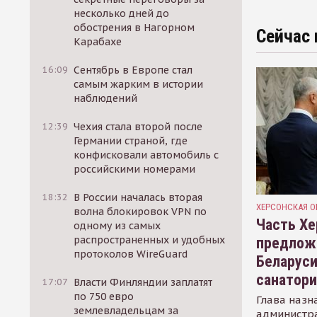
несколько дней до
обострения в Нагорном
Сейчас 
Карабахе
16:09
Сентябрь в Европе стал
самым жарким в истории
наблюдений
12:39
Чехия стала второй после
Германии страной, где
конфисковали автомобиль с
российскими номерами
18:32
В России началась вторая
ХЕРСОНСКАЯ О
волна блокировок VPN по
Часть Хе
одному из самых
распространенных и удобных
предлож
протоколов WireGuard
Беларуси
санатор
17:07
Власти Финляндии заплатят
по 750 евро
Глава назн
землевладельцам за
администр