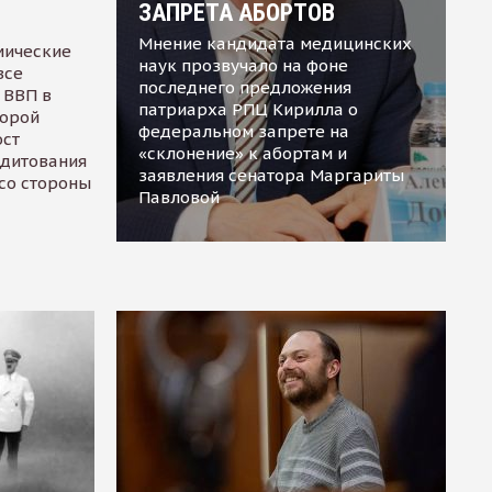
ЗАПРЕТА АБОРТОВ
Мнение кандидата медицинских
мические
наук прозвучало на фоне
все
последнего предложения
 ВВП в
патриарха РПЦ Кирилла о
торой
федеральном запрете на
ост
«склонение» к абортам и
едитования
заявления сенатора Маргариты
 со стороны
Павловой