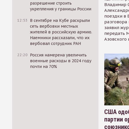
разрешение строить
Владимир С
укрепления у границы России
Александр
поездки в 
12:53
В сентябре на Кубе раскрыли
разговора 
сеть вербовки местных
заявил жур
жителей в российскую армию.
передать М
Наемники рассказали, что их
Азовского 
вербовал сотрудник РАН
22:20
Россия намерена увеличить
военные расходы в 2024 году
почти на 70%
США одоб
партии о
союзник