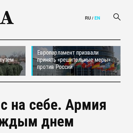
RU
/
EN
Европарламент призвали
путем
принять «решительные меры»
против России
с на себе. Армия
каждым днем