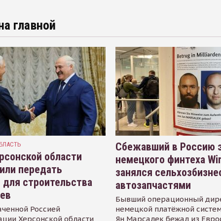
на главной
БЛАСТЬ
Сбежавший в Россию э
рсонской области
немецкого финтеха Wi
или передать
занялся сельхозбизне
 для строительства
автозапчастями
иев
Бывший операционный дир
аченной Россией
немецкой платёжной систем
ации Херсонской области
Ян Марсалек бежал из Евр