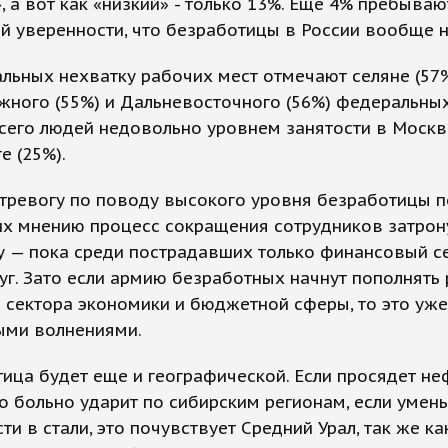
, а вот как «низкий» - только 13%. Еще 4% пребываю
й уверенности, что безработицы в России вообще н
льных нехватку рабочих мест отмечают селяне (57%
ного (55%) и Дальневосточного (56%) федеральных
его людей недовольно уровнем занятости в Москве
е (25%).
тревогу по поводу высокого уровня безработицы п
их мнению процесс сокращения сотрудников затрон
 — пока среди пострадавших только финансовый се
уг. Зато если армию безработных начнут пополнять
 сектора экономики и бюджетной сферы, то это уж
ыми волнениями.
ица будет еще и географической. Если просядет не
то больно ударит по сибирским регионам, если умен
ти в стали, это почувствует Средний Урал, так же ка