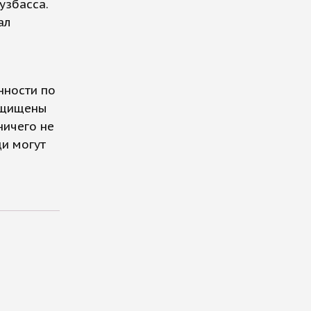
узбасса.
ал
нности по
защищены
ничего не
ди могут