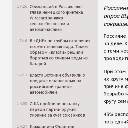
17:26
Сбежавший в Россию экс-
Россияне
глава немецкого финтеха
опрос ВЦ
Wirecard занялся
сокращен
сельхозбизнесом и
автозапчастями
Россияне 
17:16
В «ДНР» по трубам отопления
на деле. 
потечет зеленая вода. Таким
с теми не
образом «власти» решили
проводить
бороться со сливом воды из
батарей
При этом
17:13
Власти Эстонии объявили о
их кругу 
продаже оставленных на
причине ф
российской границе
автомобилей
безработ
кругу сем
14:30
США одобрили поставку
первой партии оружия
43% респо
Украине за счет союзников
последний
14:24
Гражданина Франции,