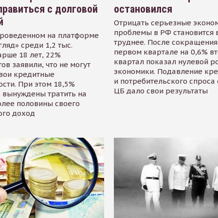
равиться с долговой
остановился
й
Отрицать серьезные эконо
проблемы в РФ становится 
проведенном на платформе
труднее. После сокращения
гляд» среди 1,2 тыс.
первом квартале на 0,6% в
арше 18 лет, 22%
квартал показал нулевой р
ов заявили, что не могут
экономики. Подавление кр
свои кредитные
и потребительского спроса
сти. При этом 18,5%
ЦБ дало свои результаты
 вынуждены тратить на
олее половины своего
ого доход