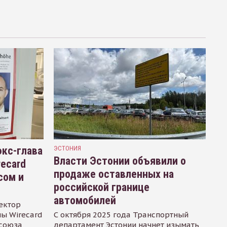
кс-глава
ЭСТОНИЯ
Власти Эстонии объявили о
recard
продаже оставленных на
сом и
российской границе
автомобилей
ектор
ы Wirecard
С октября 2025 года Транспортный
осоюза
департамент Эстонии начнет изымать