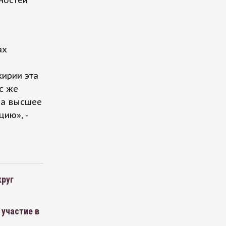
ностей
ах
кирии эта
с же
 а высшее
ию», -
круг
 участие в