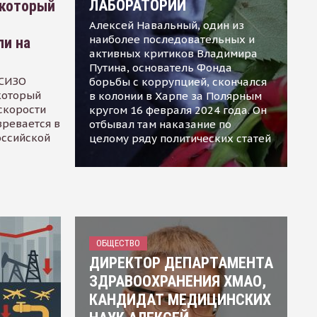
ЛАБОРАТОРИИ
 который
Алексей Навальный, один из
наиболее последовательных и
ли на
активных критиков Владимира
Путина, основатель Фонда
 СИЗО
борьбы с коррупцией, скончался
 который
в колонии в Харпе за Полярным
скорости
кругом 16 февраля 2024 года. Он
зревается в
отбывал там наказание по
оссийской
целому ряду политических статей
ОБЩЕСТВО
ДИРЕКТОР ДЕПАРТАМЕНТА
ЗДРАВООХРАНЕНИЯ ХМАО,
КАНДИДАТ МЕДИЦИНСКИХ