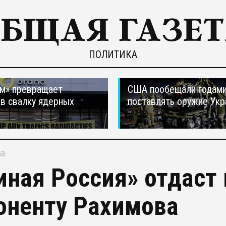
ПОЛИТИКА
м» превращает
США пообещали годам
в свалку ядерных
поставлять оружие Укр
в
53
иная Россия» отдаст
оненту Рахимова