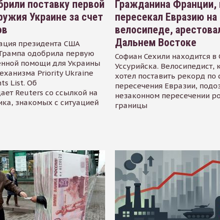
рили поставку первой
Гражданина Франции,
ружия Украине за счет
пересекал Евразию на
ов
велосипеде, арестова
Дальнем Востоке
ация президента США
Трампа одобрила первую
Софиан Сехили находится в
енной помощи для Украины
Уссурийска. Велосипедист,
еханизма Priority Ukraine
хотел поставить рекорд по 
s List. Об
пересечения Евразии, подо
ает Reuters со ссылкой на
незаконном пересечении р
ика, знакомых с ситуацией
границы