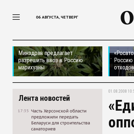
06 АВГУСТА, ЧЕТВЕРГ
Минздрав предлагает
«Росато
разрешить ввоз в Россию
Россию 
марихуаны
отходо
01.08.2008 10:
Лента новостей
«Ед
17:35
Часть Херсонской области
опп
предложили передать
Беларуси для строительства
санаториев