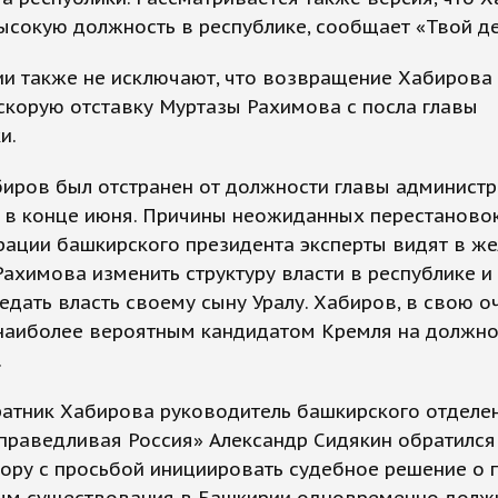
ысокую должность в республике, сообщает «Твой де
ии также не исключают, что возвращение Хабирова
скорую отставку Муртазы Рахимова с посла главы
и.
биров был отстранен от должности главы админист
 в конце июня. Причины неожиданных перестаново
рации башкирского президента эксперты видят в ж
ахимова изменить структуру власти в республике 
едать власть своему сыну Уралу. Хабиров, в свою о
 наиболее вероятным кандидатом Кремля на должно
.
ратник Хабирова руководитель башкирского отделе
праведливая Россия» Александр Сидякин обратился
ору с просьбой инициировать судебное решение о 