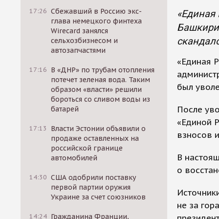
17:26
Сбежавший в Россию экс-
«Единая 
глава немецкого финтеха
Башкирии
Wirecard занялся
скандал
сельхозбизнесом и
автозапчастями
«Единая Р
17:16
В «ДНР» по трубам отопления
админист
потечет зеленая вода. Таким
был уволе
образом «власти» решили
бороться со сливом воды из
После ув
батарей
«Единой Р
17:13
Власти Эстонии объявили о
взносов и
продаже оставленных на
российской границе
В настоя
автомобилей
о восстан
14:30
США одобрили поставку
первой партии оружия
Источники
Украине за счет союзников
не за гор
14:24
Гражданина Франции,
президент