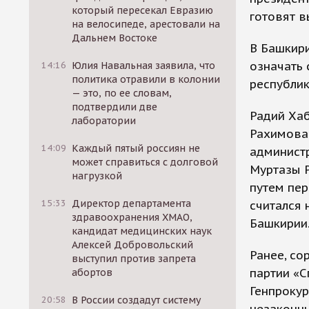
который пересекал Евразию
готовят в
на велосипеде, арестовали на
Дальнем Востоке
В Башкир
означать 
14:16
Юлия Навальная заявила, что
политика отравили в колонии
республик
— это, по ее словам,
подтвердили две
Радий Ха
лаборатории
Рахимова
14:09
Каждый пятый россиян не
админист
может справиться с долговой
Муртазы Р
нагрузкой
путем пер
15:33
Директор департамента
считался
здравоохранения ХМАО,
Башкирии
кандидат медицинских наук
Алексей Добровольский
Ранее, со
выступил против запрета
партии «С
абортов
Генпрокур
20:58
В России создадут систему