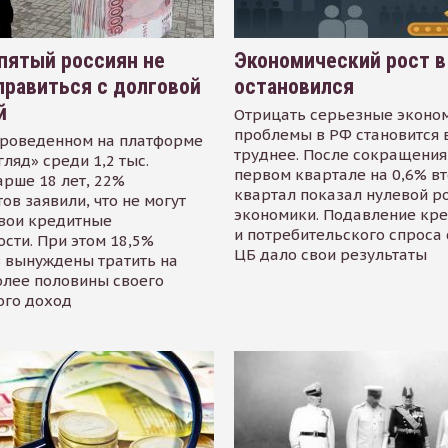
пятый россиян не
Экономический рост в
равиться с долговой
остановился
й
Отрицать серьезные эконо
проблемы в РФ становится 
проведенном на платформе
труднее. После сокращения
гляд» среди 1,2 тыс.
первом квартале на 0,6% в
арше 18 лет, 22%
квартал показал нулевой р
ов заявили, что не могут
экономики. Подавление кр
свои кредитные
и потребительского спроса
сти. При этом 18,5%
ЦБ дало свои результаты
 вынуждены тратить на
олее половины своего
ого доход