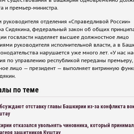
ым существования в Башкирии одновременно долж
а и премьер-министра.
м руководителя отделения «Справедливой России»
ра Сидякина, федеральный закон об общих принцип
ции госвласти наделяет высшее должностное лицо
ями руководителя исполнительной власти, а в Баш
онодательства нарушается уже много лет. «У нас на
ия по управлению республикой переданы премьеру,
ое лицо — президент — выполняет витринную функц
дякин.
алы по теме
обсуждают отставку главы Башкирии из-за конфликта во
штау
ирии отказался увольнять чиновника, который принимал
лагеря защитников Куштау