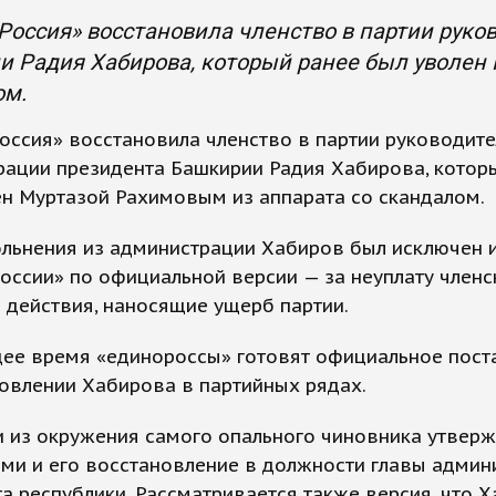
Россия» восстановила членство в партии рук
 Радия Хабирова, который ранее был уволен 
ом.
оссия» восстановила членство в партии руководит
рации президента Башкирии Радия Хабирова, котор
н Муртазой Рахимовым из аппарата со скандалом.
ольнения из администрации Хабиров был исключен 
оссии» по официальной версии — за неуплату членс
 действия, наносящие ущерб партии.
щее время «единороссы» готовят официальное пост
овлении Хабирова в партийных рядах.
 из окружения самого опального чиновника утверж
ами и его восстановление в должности главы админ
а республики. Рассматривается также версия, что 