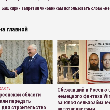
ы Башкирии запретил чиновникам использовать слово «н
на главной
БЛАСТЬ
Сбежавший в Россию э
рсонской области
немецкого финтеха Wi
или передать
занялся сельхозбизне
 для строительства
автозапчастями