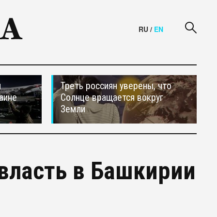
RU
/
EN
и
Треть россиян уверены, что
аине
Солнце вращается вокруг
Земли
 власть в Башкирии