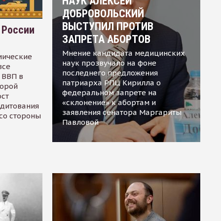
НАУК АЛЕКСЕЙ
ДОБРОВОЛЬСКИЙ
ВЫСТУПИЛ ПРОТИВ
 России
ЗАПРЕТА АБОРТОВ
Мнение кандидата медицинских
мические
наук прозвучало на фоне
все
последнего предложения
 ВВП в
патриарха РПЦ Кирилла о
торой
федеральном запрете на
ост
«склонение» к абортам и
едитования
заявления сенатора Маргариты
 со стороны
Павловой