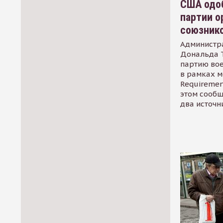
США одоб
партии о
союзник
Администр
Дональда 
партию во
в рамках м
Requirement
этом сообщ
два источн