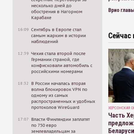
несколько дней до
Врио глав
обострения в Нагорном
Карабахе
16:09
Сентябрь в Европе стал
Сейчас 
самым жарким в истории
наблюдений
12:39
Чехия стала второй после
Германии страной, где
конфисковали автомобиль с
российскими номерами
18:32
В России началась вторая
волна блокировок VPN по
одному из самых
распространенных и удобных
протоколов WireGuard
ХЕРСОНСКАЯ О
Часть Хе
17:07
Власти Финляндии заплатят
предлож
по 750 евро
Беларуси
землевладельцам за