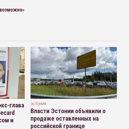
евозможно»
кс-глава
ЭСТОНИЯ
Власти Эстонии объявили о
recard
продаже оставленных на
сом и
российской границе