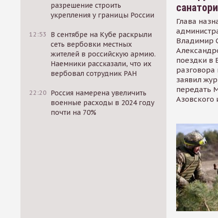
разрешение строить
санатор
укрепления у границы России
Глава назн
администр
12:53
В сентябре на Кубе раскрыли
Владимир С
сеть вербовки местных
Александр
жителей в российскую армию.
поездки в 
Наемники рассказали, что их
разговора 
вербовал сотрудник РАН
заявил жур
передать М
22:20
Россия намерена увеличить
Азовского 
военные расходы в 2024 году
почти на 70%