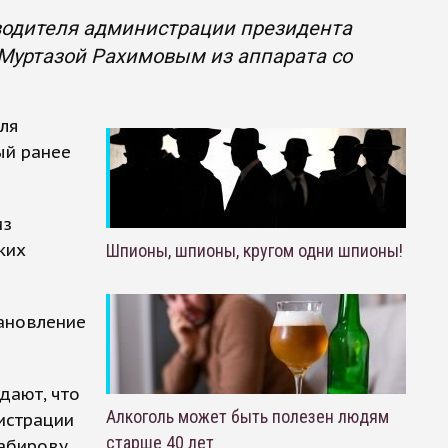
оводителя администрации президента
Муртазой Рахимовым из аппарата со
еля
ый ранее
из
ких
Шпионы, шпионы, кругом одни шпионы!
ановление
дают, что
Алкоголь может быть полезен людям
истрации
старше 40 лет
Хабирову