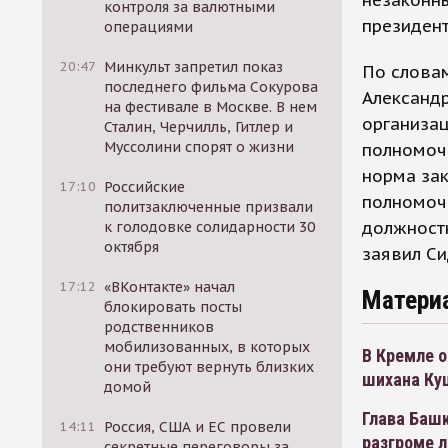
незаконн
контроля за валютными
президент
операциями
20:47
Минкульт запретил показ
По слова
последнего фильма Сокурова
Александ
на фестивале в Москве. В нем
организа
Сталин, Черчилль, Гитлер и
Муссолини спорят о жизни
полномочи
норма зак
17:10
Российские
полномоч
политзаключенные призвали
должностн
к голодовке солидарности 30
октября
заявил Си
17:12
«ВКонтакте» начал
Матери
блокировать посты
родственников
мобилизованных, в которых
В Кремле 
они требуют вернуть близких
шихана Ку
домой
Глава Башк
14:11
Россия, США и ЕС провели
разгроме 
секретные переговоры за