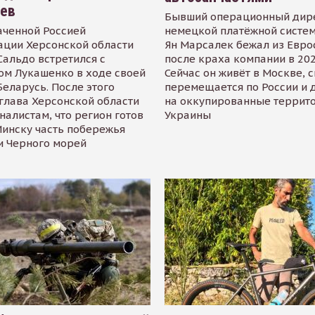
иев
Бывший операционный дир
аченной Россией
немецкой платёжной систем
ации Херсонской области
Ян Марсалек бежал из Евр
альдо встретился с
после краха компании в 202
ом Лукашенко в ходе своей
Сейчас он живёт в Москве, 
Беларусь. После этого
перемещается по России и 
глава Херсонской области
на оккупированные террит
налистам, что регион готов
Украины
инску часть побережья
и Черного морей