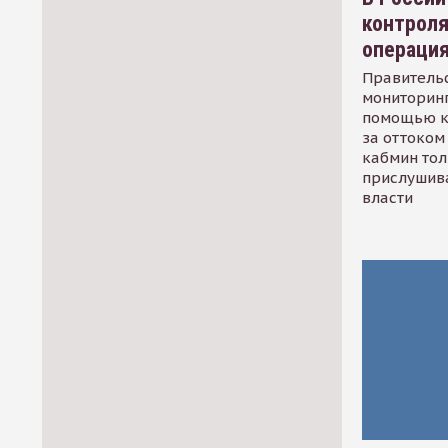
контрол
операци
Правительс
мониторинг
помощью к
за оттоком 
кабмин тол
прислушив
власти