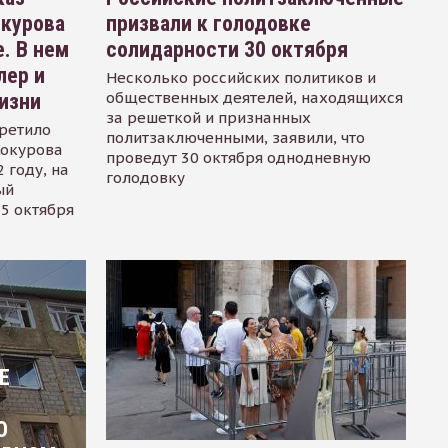
окурова
призвали к голодовке
. В нем
солидарности 30 октября
лер и
Несколько российских политиков и
общественных деятелей, находящихся
изни
за решеткой и признанных
ретило
политзаключенными, заявили, что
Сокурова
проведут 30 октября однодневную
 году, на
голодовку
ый
15 октября
Е
О