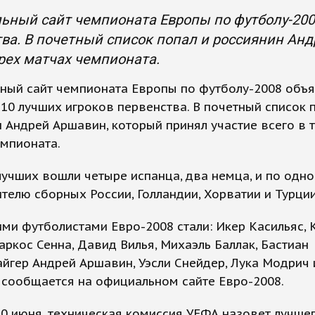
ный сайт чемпионата Европы по футболу-2008
ва. В почетный список попал и россиянин Ан
трех матчах чемпионата.
ный сайт чемпионата Европы по футболу-2008 объ
 10 лучших игроков первенства. В почетный список 
 Андрей Аршавин, который принял участие всего в 
мпионата.
лучших вошли четыре испанца, два немца, и по одн
телю сборных России, Голландии, Хорватии и Турции
ими футболистами Евро-2008 стали: Икер Касильяс, 
аркос Сенна, Давид Вилья, Михаэль Баллак, Бастиан
гер Андрей Аршавин, Уэсли Снейдер, Лука Модрич 
 сообщается на официальном сайте Евро-2008.
30 июня, техническая комиссия УЕФА назовет лучше