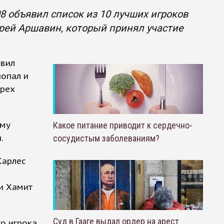
 объявил список из 10 лучших игроков
дрей Аршавин, который принял участие
явил
попал и
трех
ому
Какое питание приводит к сердечно-
.
сосудистым заболеваниям?
Карлес
и Хамит
Суд в Гааге выдал ордер на арест
го игрока