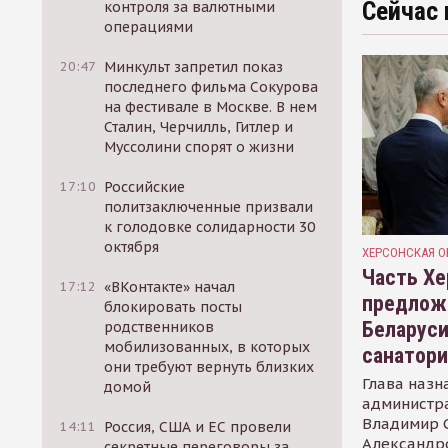
Сейчас 
контроля за валютными
операциями
20:47
Минкульт запретил показ
последнего фильма Сокурова
на фестивале в Москве. В нем
Сталин, Черчилль, Гитлер и
Муссолини спорят о жизни
17:10
Российские
политзаключенные призвали
к голодовке солидарности 30
октября
ХЕРСОНСКАЯ О
Часть Хе
17:12
«ВКонтакте» начал
предлож
блокировать посты
Беларуси
родственников
мобилизованных, в которых
санатор
они требуют вернуть близких
Глава назн
домой
администр
Владимир С
14:11
Россия, США и ЕС провели
Александр
секретные переговоры за