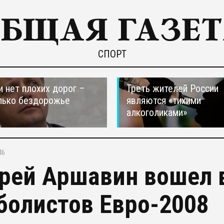
СПОРТ
и нет плохих дорог –
Треть жителей России
лько бездорожье
являются «тихими
алкоголиками»
46
рей Аршавин вошел 
болистов Евро-2008