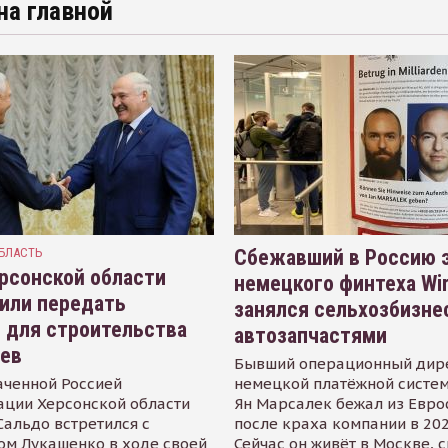
на главной
БЛАСТЬ
Сбежавший в Россию э
рсонской области
немецкого финтеха Wi
или передать
занялся сельхозбизне
 для строительства
автозапчастями
иев
Бывший операционный дир
аченной Россией
немецкой платёжной систем
ации Херсонской области
Ян Марсалек бежал из Евр
альдо встретился с
после краха компании в 202
ом Лукашенко в ходе своей
Сейчас он живёт в Москве, 