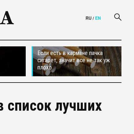
RU
/
EN
Если есть в кармане пачка
сигарет, значит все не так уж
плохо
в список лучших