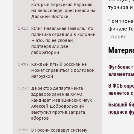
который пересекал Евразию
турнира 
на велосипеде, арестовали на
Дальнем Востоке
Чемпионам
финале Ге
14:16
Юлия Навальная заявила, что
политика отравили в колонии
Торрес.
— это, по ее словам,
подтвердили две
Матери
лаборатории
14:09
Каждый пятый россиян не
Футболисту
может справиться с долговой
алимента
нагрузкой
В ФСБ опро
15:33
Директор департамента
является 
здравоохранения ХМАО,
кандидат медицинских наук
Бывший би
Алексей Добровольский
подписи ф
выступил против запрета
абортов
20:58
В России создадут систему