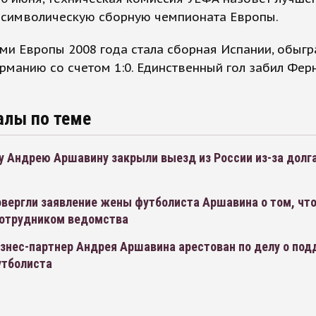
и символическую сборную чемпионата Европы.
и Европы 2008 года стала сборная Испании, обыг
рманию со счетом 1:0. Единственный гол забил Фер
алы по теме
 Андрею Аршавину закрыли выезд из России из-за долга
м
вергли заявление жены футболиста Аршавина о том, что
сотрудником ведомства
знес-партнер Андрея Аршавина арестован по делу о под
утболиста