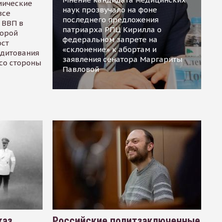
мические
наук прозвучало на фоне
все
последнего предложения
 ВВП в
патриарха РПЦ Кирилла о
торой
федеральном запрете на
ост
«склонение» к абортам и
едитования
заявления сенатора Маргариты
 со стороны
Павловой
каз
Российские политзаключенные