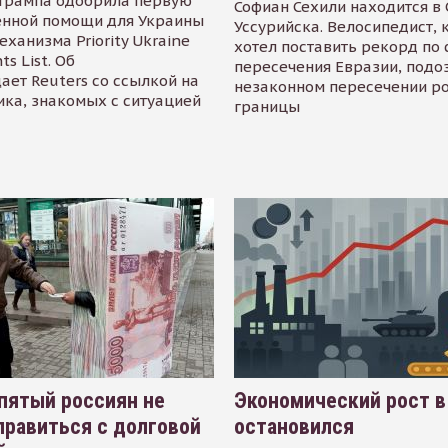
Трампа одобрила первую
Софиан Сехили находится в
енной помощи для Украины
Уссурийска. Велосипедист,
еханизма Priority Ukraine
хотел поставить рекорд по 
s List. Об
пересечения Евразии, подо
ает Reuters со ссылкой на
незаконном пересечении р
ика, знакомых с ситуацией
границы
пятый россиян не
Экономический рост в
равиться с долговой
остановился