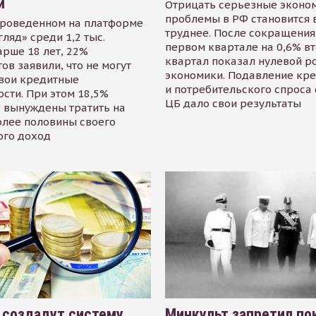
й
Отрицать серьезные эконо
проблемы в РФ становится 
проведенном на платформе
труднее. После сокращения
гляд» среди 1,2 тыс.
первом квартале на 0,6% в
арше 18 лет, 22%
квартал показал нулевой р
ов заявили, что не могут
экономики. Подавление кр
свои кредитные
и потребительского спроса
сти. При этом 18,5%
ЦБ дало свои результаты
 вынуждены тратить на
олее половины своего
ого доход
 создадут систему
Минкульт запретил по