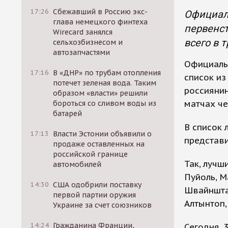
17:26
Сбежавший в Россию экс-
Официаль
глава немецкого финтеха
первенст
Wirecard занялся
всего в 
сельхозбизнесом и
автозапчастями
Официаль
17:16
В «ДНР» по трубам отопления
список из
потечет зеленая вода. Таким
россиянин
образом «власти» решили
матчах че
бороться со сливом воды из
батарей
В список 
17:13
Власти Эстонии объявили о
представи
продаже оставленных на
российской границе
Так, лучш
автомобилей
Пуйоль, М
14:30
США одобрили поставку
Швайнштай
первой партии оружия
Алтынтоп,
Украине за счет союзников
14:24
Гражданина Франции,
Сегодня, 