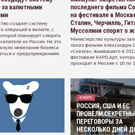
я за валютными
последнего фильма С
ями
на фестивале в Москве
Сталин, Черчилль, Гит
тво создает систему
а операций в валюте, с
Муссолини спорят о ж
оторой планирует следить
Министерство культуры зап
капитала из России. На это
показ фильма Александра 
кнуло нежелание бизнеса
«Сказка», вышедшего в 2022
аться к предупреждениям
фестивале КАРО.Арт, котор
проходит в Москве с 10 по 
В МИРЕ
РОССИЯ, США И ЕС
ПРОВЕЛИ СЕКРЕТНЫ
ПЕРЕГОВОРЫ ЗА
НЕСКОЛЬКО ДНЕЙ Д