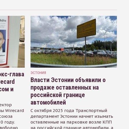
кс-глава
ЭСТОНИЯ
Власти Эстонии объявили о
recard
продаже оставленных на
сом и
российской границе
автомобилей
ектор
ы Wirecard
С октября 2025 года Транспортный
осоюза
департамент Эстонии начнет изымать
0 году.
оставленные на парковке возле КПП
свободно
на российской границе автомобили, а