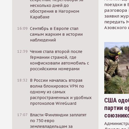
поездки в 
несколько дней до
разговора 
обострения в Нагорном
заявил жур
Карабахе
передать М
Азовского 
16:09
Сентябрь в Европе стал
самым жарким в истории
наблюдений
12:39
Чехия стала второй после
Германии страной, где
конфисковали автомобиль с
российскими номерами
18:32
В России началась вторая
волна блокировок VPN по
одному из самых
распространенных и удобных
США одоб
протоколов WireGuard
партии о
союзник
17:07
Власти Финляндии заплатят
по 750 евро
Администр
землевладельцам за