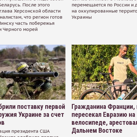
Беларусь. После этого
перемещается по России и 
глава Херсонской области
на оккупированные террит
налистам, что регион готов
Украины
инску часть побережья
и Черного морей
рили поставку первой
Гражданина Франции,
ружия Украине за счет
пересекал Евразию на
ов
велосипеде, арестова
Дальнем Востоке
ация президента США