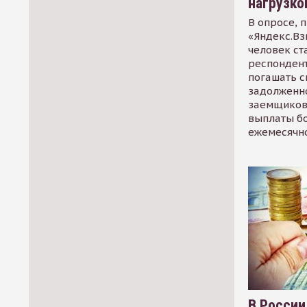
нагрузко
В опросе, 
«Яндекс.Вз
человек ст
респондент
погашать 
задолженно
заемщиков
выплаты б
ежемесячн
В России