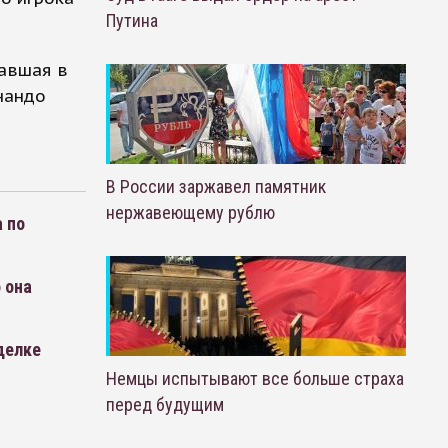
Путина
равшая в
нандо
В России заржавел памятник
нержавеющему рублю
 по
 она
делке
Немцы испытывают все больше страха
перед будущим