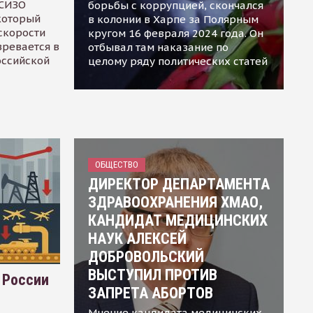
 СИЗО
борьбы с коррупцией, скончался
 который
в колонии в Харпе за Полярным
скорости
кругом 16 февраля 2024 года. Он
зревается в
отбывал там наказание по
оссийской
целому ряду политических статей
ОБЩЕСТВО
ДИРЕКТОР ДЕПАРТАМЕНТА
ЗДРАВООХРАНЕНИЯ ХМАО,
КАНДИДАТ МЕДИЦИНСКИХ
НАУК АЛЕКСЕЙ
ДОБРОВОЛЬСКИЙ
ВЫСТУПИЛ ПРОТИВ
 России
ЗАПРЕТА АБОРТОВ
Мнение кандидата медицинских