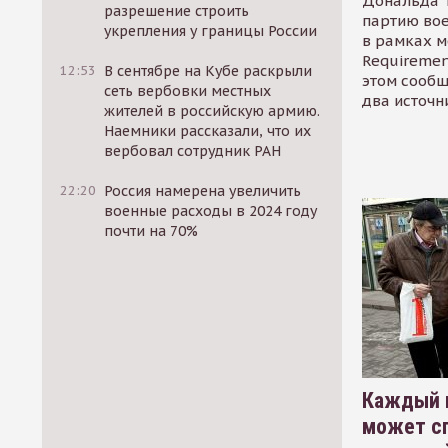
Дональда 
разрешение строить
партию во
укрепления у границы России
в рамках м
Requirement
12:53
В сентябре на Кубе раскрыли
этом сообщ
сеть вербовки местных
два источн
жителей в российскую армию.
Наемники рассказали, что их
вербовал сотрудник РАН
22:20
Россия намерена увеличить
военные расходы в 2024 году
почти на 70%
Каждый 
может сп