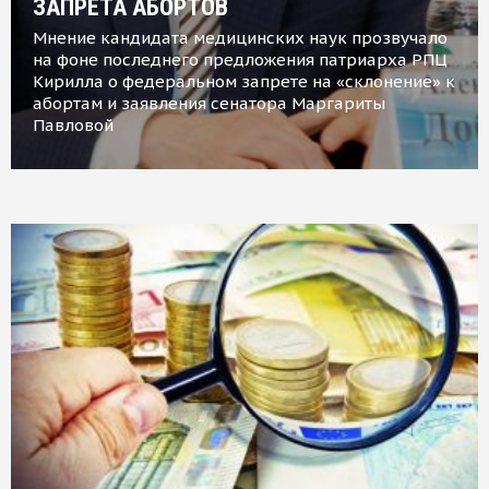
ЗАПРЕТА АБОРТОВ
Мнение кандидата медицинских наук прозвучало
на фоне последнего предложения патриарха РПЦ
Кирилла о федеральном запрете на «склонение» к
абортам и заявления сенатора Маргариты
Павловой