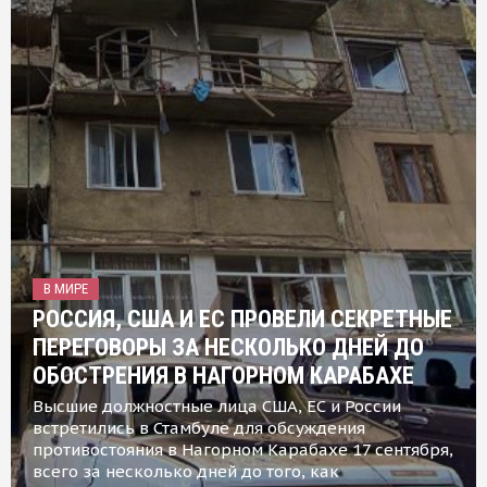
В МИРЕ
РОССИЯ, США И ЕС ПРОВЕЛИ СЕКРЕТНЫЕ
ПЕРЕГОВОРЫ ЗА НЕСКОЛЬКО ДНЕЙ ДО
ОБОСТРЕНИЯ В НАГОРНОМ КАРАБАХЕ
Высшие должностные лица США, ЕС и России
встретились в Стамбуле для обсуждения
противостояния в Нагорном Карабахе 17 сентября,
всего за несколько дней до того, как