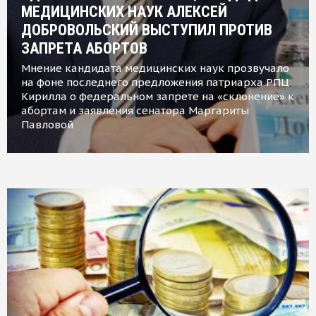
МЕДИЦИНСКИХ НАУК АЛЕКСЕЙ
ДОБРОВОЛЬСКИЙ ВЫСТУПИЛ ПРОТИВ
ЗАПРЕТА АБОРТОВ
Мнение кандидата медицинских наук прозвучало
на фоне последнего предложения патриарха РПЦ
Кирилла о федеральном запрете на «склонение» к
абортам и заявления сенатора Маргариты
Павловой