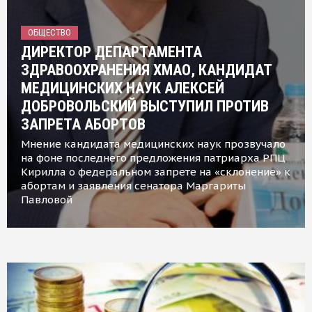
ОБЩЕСТВО
ДИРЕКТОР ДЕПАРТАМЕНТА
ЗДРАВООХРАНЕНИЯ ХМАО, КАНДИДАТ
МЕДИЦИНСКИХ НАУК АЛЕКСЕЙ
ДОБРОВОЛЬСКИЙ ВЫСТУПИЛ ПРОТИВ
ЗАПРЕТА АБОРТОВ
Мнение кандидата медицинских наук прозвучало
на фоне последнего предложения патриарха РПЦ
Кирилла о федеральном запрете на «склонение» к
абортам и заявления сенатора Маргариты
Павловой