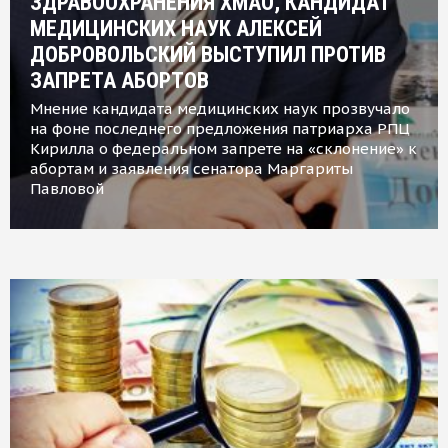
ЗДРАВООХРАНЕНИЯ ХМАО, КАНДИДАТ
МЕДИЦИНСКИХ НАУК АЛЕКСЕЙ
ДОБРОВОЛЬСКИЙ ВЫСТУПИЛ ПРОТИВ
ЗАПРЕТА АБОРТОВ
Мнение кандидата медицинских наук прозвучало
на фоне последнего предложения патриарха РПЦ
Кирилла о федеральном запрете на «склонение» к
абортам и заявления сенатора Маргариты
Павловой