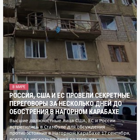
В МИРЕ
РОССИЯ, США И ЕС ПРОВЕЛИ СЕКРЕТНЫЕ
ПЕРЕГОВОРЫ ЗА НЕСКОЛЬКО ДНЕЙ ДО
ОБОСТРЕНИЯ В НАГОРНОМ КАРАБАХЕ
Высшие должностные лица США, ЕС и России
встретились в Стамбуле для обсуждения
противостояния в Нагорном Карабахе 17 сентября,
всего за несколько дней до того, как